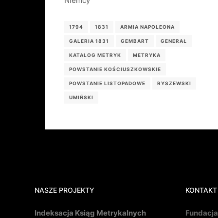
Niemcy
1794
1831
ARMIA NAPOLEONA
GALERIA 1831
GEMBART
GENERAŁ
KATALOG METRYK
METRYKA
POWSTANIE KOŚCIUSZKOWSKIE
POWSTANIE LISTOPADOWE
RYSZEWSKI
UMIŃSKI
NASZE PROJEKTY
KONTAKT
Indeksacja Ksiąg Metrykalnych
Fundacja