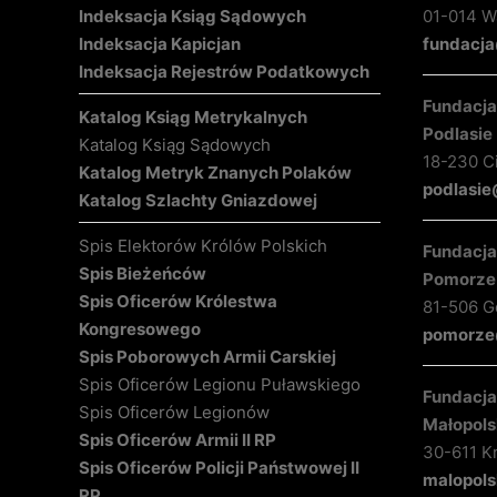
Indeksacja Ksiąg Sądowych
01-014 Wa
Indeksacja Kapicjan
fundacja
Indeksacja Rejestrów Podatkowych
Fundacja 
Katalog Ksiąg Metrykalnych
Podlasie
Katalog Ksiąg Sądowych
18-230 C
Katalog Metryk Znanych Polaków
podlasie
Katalog Szlachty Gniazdowej
Spis Elektorów Królów Polskich
Fundacja 
Spis Bieżeńców
Pomorze
Spis Oficerów Królestwa
81-506 Gd
Kongresowego
pomorze@
Spis Poborowych Armii Carskiej
Spis Oficerów Legionu Puławskiego
Fundacja 
Spis Oficerów Legionów
Małopols
Spis Oficerów Armii II RP
30-611 K
Spis Oficerów Policji Państwowej II
malopols
RP