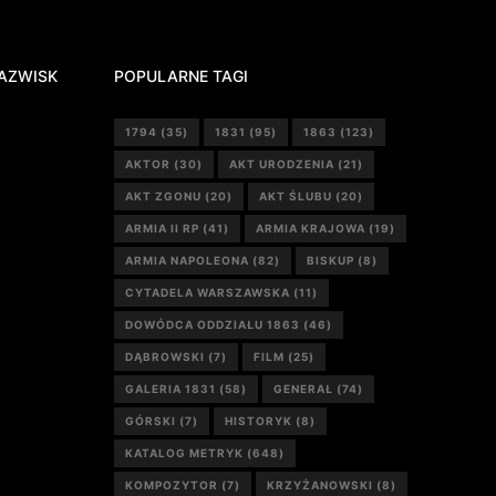
AZWISK
POPULARNE TAGI
1794
(35)
1831
(95)
1863
(123)
AKTOR
(30)
AKT URODZENIA
(21)
AKT ZGONU
(20)
AKT ŚLUBU
(20)
ARMIA II RP
(41)
ARMIA KRAJOWA
(19)
ARMIA NAPOLEONA
(82)
BISKUP
(8)
CYTADELA WARSZAWSKA
(11)
DOWÓDCA ODDZIAŁU 1863
(46)
DĄBROWSKI
(7)
FILM
(25)
GALERIA 1831
(58)
GENERAŁ
(74)
GÓRSKI
(7)
HISTORYK
(8)
KATALOG METRYK
(648)
KOMPOZYTOR
(7)
KRZYŻANOWSKI
(8)