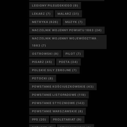
LEGIONY PIŁSUDSKIEGO
(9)
LEKARZ
(7)
MALARZ
(31)
METRYKA
(626)
MUZYK
(7)
NACZELNIK WOJENNY POWIATU 1863
(24)
NACZELNIK WOJENNY WOJEWÓDZTWA
1863
(7)
OSTROWSKI
(9)
PILOT
(7)
PISARZ
(45)
POETA
(34)
POLSKIE SIŁY ZBROJNE
(7)
POTOCKI
(8)
POWSTANIE KOŚCIUSZKOWSKIE
(43)
POWSTANIE LISTOPADOWE
(119)
POWSTANIE STYCZNIOWE
(142)
POWSTANIE WARSZAWSKIE
(8)
PPS
(20)
PROLETARIAT
(9)