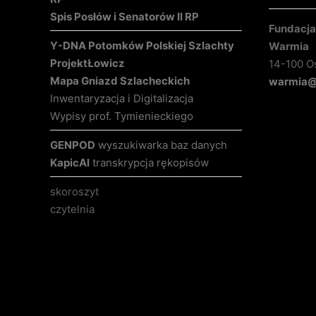
Spis Posłów i Senatorów II RP
Fundacja 
Y-DNA Potomków Polskiej Szlachty
Warmia
Projekt
Łowicz
14-100 O
Mapa Gniazd Szlacheckich
warmia@k
Inwentaryzacja i Digitalizacja
Wypisy prof. Tymienieckiego
GENPOD
wyszukiwarka baz danych
KapicAI
transkrypcja rękopisów
skoroszyt
czytelnia