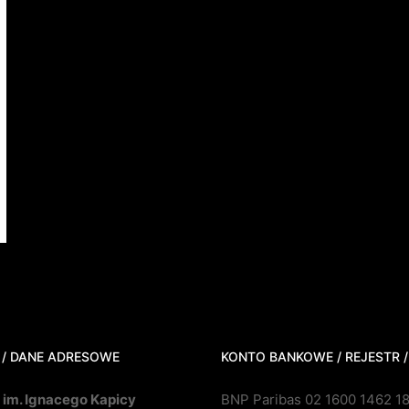
 / DANE ADRESOWE
KONTO BANKOWE / REJESTR /
 im. Ignacego Kapicy
BNP Paribas 02 1600 1462 1