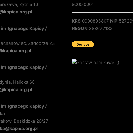
rszawa, Żytnia 16
9000 0001
@kapica.org.pl
KRS
0000893807
NIP
52729
im. Ignacego Kapicy /
REGON
388677182
iechanowiec, Zadobrze 23
@kapica.org.pl
im. Ignacego Kapicy /
ynia, Halicka 68
kapica.org.pl
im. Ignacego Kapicy /
ka
raków, Beskidzka 26/27
ka@kapica.org.pl