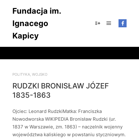
Fundacja im.
Ignacego
Główne men
Więcej informacji
Kapicy
POLITYKA
,
WOJSKO
RUDZKI BRONISŁAW JÓZEF
1835-1863
Ojciec: Leonard RudzkiMatka: Franciszka
Nowodworska WIKIPEDIA Bronisław Rudzki (ur.
1837 w Warszawie, zm. 1863) – naczelnik wojenny
województwa kaliskiego w powstaniu styczniowym.