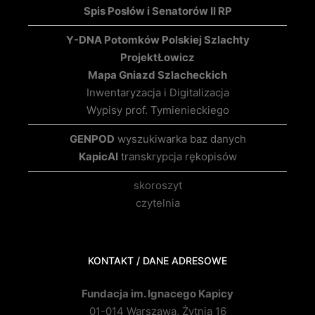
Spis Posłów i Senatorów II RP
Y-DNA Potomków Polskiej Szlachty
Projekt
Łowicz
Mapa Gniazd Szlacheckich
Inwentaryzacja i Digitalizacja
Wypisy prof. Tymienieckiego
GENPOD
wyszukiwarka baz danych
KapicAI
transkrypcja rękopisów
skoroszyt
czytelnia
KONTAKT / DANE ADRESOWE
Fundacja im. Ignacego Kapicy
01-014 Warszawa, Żytnia 16