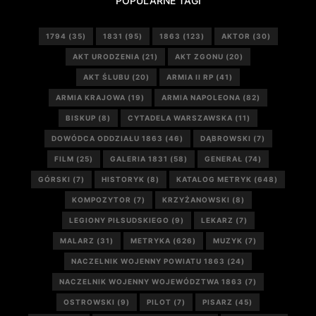
POPULARNE TAGI
1794
(35)
1831
(95)
1863
(123)
AKTOR
(30)
AKT URODZENIA
(21)
AKT ZGONU
(20)
AKT ŚLUBU
(20)
ARMIA II RP
(41)
ARMIA KRAJOWA
(19)
ARMIA NAPOLEONA
(82)
BISKUP
(8)
CYTADELA WARSZAWSKA
(11)
DOWÓDCA ODDZIAŁU 1863
(46)
DĄBROWSKI
(7)
FILM
(25)
GALERIA 1831
(58)
GENERAŁ
(74)
GÓRSKI
(7)
HISTORYK
(8)
KATALOG METRYK
(648)
KOMPOZYTOR
(7)
KRZYŻANOWSKI
(8)
LEGIONY PIŁSUDSKIEGO
(9)
LEKARZ
(7)
MALARZ
(31)
METRYKA
(626)
MUZYK
(7)
NACZELNIK WOJENNY POWIATU 1863
(24)
NACZELNIK WOJENNY WOJEWÓDZTWA 1863
(7)
OSTROWSKI
(9)
PILOT
(7)
PISARZ
(45)