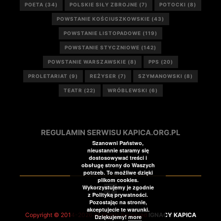
POETA
(34)
POLSKIE SIŁY ZBROJNE
(7)
POTOCKI
(8)
POWSTANIE KOŚCIUSZKOWSKIE
(43)
POWSTANIE LISTOPADOWE
(119)
POWSTANIE STYCZNIOWE
(142)
POWSTANIE WARSZAWSKIE
(8)
PPS
(20)
PROLETARIAT
(9)
REŻYSER
(7)
SZYMANOWSKI
(8)
TEATR
(22)
WRÓBLEWSKI
(6)
REGULAMIN SERWISU KAPICA.ORG.PL
Szanowni Państwo,
nieustannie staramy się
dostosowywać treści i
obsługę strony do Waszych
potrzeb. To możliwe dzięki
plikom cookies.
Wykorzystujemy je zgodnie
z Polityką prywatności.
Pozostając na stronie,
akceptujecie te warunki.
Copyright © 2014-2026 All Rights Reserved
IGNACY KAPICA
Dziękujemy!
more