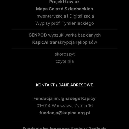
Projekt
Łowicz
Mapa Gniazd Szlacheckich
Inwentaryzacja i Digitalizacja
Wypisy prof. Tymienieckiego
GENPOD
wyszukiwarka baz danych
KapicAI
transkrypcja rękopisów
skoroszyt
czytelnia
KONTAKT / DANE ADRESOWE
Fundacja im. Ignacego Kapicy
01-014 Warszawa, Żytnia 16
fundacja@kapica.org.pl
Fundacja im. Ignacego Kapicy / Podlasie