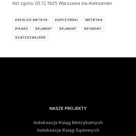
Akt zgonu 05.12.1925 Warszawa św.Aleksander
KATALOG METRYK
KUPCZYŃSKI
METRYKA
PISARZ
REJMENT
REJMONT
REYMONT
SZATZSZNAJDER
NASZE PROJEKTY
Indeksacja Ksiąg Metrykalnych
Indeksacja Ksiąg Sądowych