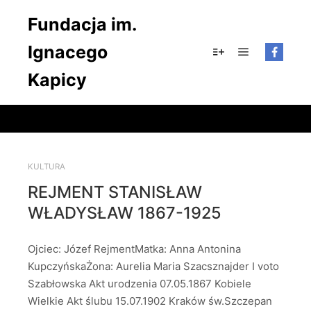
Fundacja im.
Ignacego
Główne men
Więcej informacji
Kapicy
KULTURA
REJMENT STANISŁAW
WŁADYSŁAW 1867-1925
Ojciec: Józef RejmentMatka: Anna Antonina
KupczyńskaŻona: Aurelia Maria Szacsznajder I voto
Szabłowska Akt urodzenia 07.05.1867 Kobiele
Wielkie Akt ślubu 15.07.1902 Kraków św.Szczepan