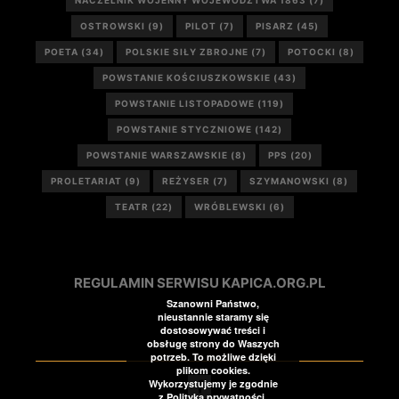
NACZELNIK WOJENNY WOJEWÓDZTWA 1863
(7)
OSTROWSKI
(9)
PILOT
(7)
PISARZ
(45)
POETA
(34)
POLSKIE SIŁY ZBROJNE
(7)
POTOCKI
(8)
POWSTANIE KOŚCIUSZKOWSKIE
(43)
POWSTANIE LISTOPADOWE
(119)
POWSTANIE STYCZNIOWE
(142)
POWSTANIE WARSZAWSKIE
(8)
PPS
(20)
PROLETARIAT
(9)
REŻYSER
(7)
SZYMANOWSKI
(8)
TEATR
(22)
WRÓBLEWSKI
(6)
REGULAMIN SERWISU KAPICA.ORG.PL
Szanowni Państwo,
nieustannie staramy się
dostosowywać treści i
obsługę strony do Waszych
potrzeb. To możliwe dzięki
plikom cookies.
Wykorzystujemy je zgodnie
z Polityką prywatności.