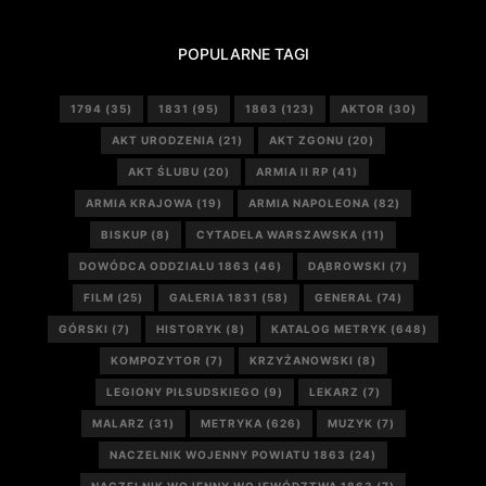
POPULARNE TAGI
1794
(35)
1831
(95)
1863
(123)
AKTOR
(30)
AKT URODZENIA
(21)
AKT ZGONU
(20)
AKT ŚLUBU
(20)
ARMIA II RP
(41)
ARMIA KRAJOWA
(19)
ARMIA NAPOLEONA
(82)
BISKUP
(8)
CYTADELA WARSZAWSKA
(11)
DOWÓDCA ODDZIAŁU 1863
(46)
DĄBROWSKI
(7)
FILM
(25)
GALERIA 1831
(58)
GENERAŁ
(74)
GÓRSKI
(7)
HISTORYK
(8)
KATALOG METRYK
(648)
KOMPOZYTOR
(7)
KRZYŻANOWSKI
(8)
LEGIONY PIŁSUDSKIEGO
(9)
LEKARZ
(7)
MALARZ
(31)
METRYKA
(626)
MUZYK
(7)
NACZELNIK WOJENNY POWIATU 1863
(24)