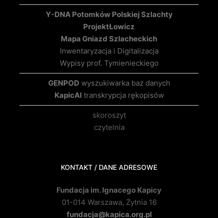
Y-DNA Potomków Polskiej Szlachty
Projekt
Łowicz
Mapa Gniazd Szlacheckich
Inwentaryzacja i Digitalizacja
Wypisy prof. Tymienieckiego
GENPOD
wyszukiwarka baz danych
KapicAI
transkrypcja rękopisów
skoroszyt
czytelnia
KONTAKT / DANE ADRESOWE
Fundacja im. Ignacego Kapicy
01-014 Warszawa, Żytnia 16
fundacja@kapica.org.pl