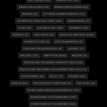
AKT ŚLUBU
(20)
ARMIA II RP
(41)
ARMIA KRAJOWA
(19)
ARMIA NAPOLEONA
(82)
BISKUP
(8)
CYTADELA WARSZAWSKA
(11)
DOWÓDCA ODDZIAŁU 1863
(46)
DĄBROWSKI
(7)
FILM
(25)
GALERIA 1831
(58)
GENERAŁ
(74)
GÓRSKI
(7)
HISTORYK
(8)
KATALOG METRYK
(648)
KOMPOZYTOR
(7)
KRZYŻANOWSKI
(8)
LEGIONY PIŁSUDSKIEGO
(9)
LEKARZ
(7)
MALARZ
(31)
METRYKA
(626)
MUZYK
(7)
NACZELNIK WOJENNY POWIATU 1863
(24)
NACZELNIK WOJENNY WOJEWÓDZTWA 1863
(7)
OSTROWSKI
(9)
PILOT
(7)
PISARZ
(45)
POETA
(34)
POLSKIE SIŁY ZBROJNE
(7)
POTOCKI
(8)
POWSTANIE KOŚCIUSZKOWSKIE
(43)
POWSTANIE LISTOPADOWE
(119)
POWSTANIE STYCZNIOWE
(142)