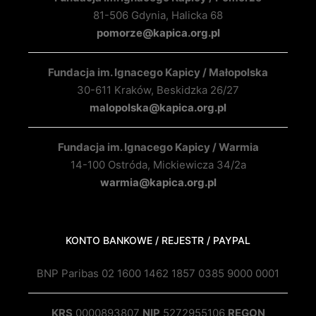
81-506 Gdynia, Halicka 68
pomorze@kapica.org.pl
Fundacja im. Ignacego Kapicy / Małopolska
30-611 Kraków, Beskidzka 26/27
malopolska@kapica.org.pl
Fundacja im. Ignacego Kapicy / Warmia
14-100 Ostróda, Mickiewicza 34/2a
warmia@kapica.org.pl
KONTO BANKOWE / REJESTR / PAYPAL
BNP Paribas 02 1600 1462 1857 0385 9000 0001
KRS
0000893807
NIP
5272955106
REGON