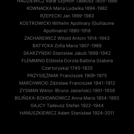
HADZIEWICZ Rafał Szymon Tadeusz 1805-1886
KOWNACKA Maria Ludwika 1894-1982
RZEPECKI Jan 1899-1983
KOSTROWICKI Wilhelm Apolinary (Guillaume
Apollinaire) 1880-1918
ZACHAREWICZ Witold Antoni 1914-1943
BATYCKA Zofia Maria 1907-1989
SKARZYŃSKI Stanisław Jakub 1899-1942
FLEMMING Elżbieta Dorota Balbina (Izabela
Czartoryska) 1745-1835
PRZYSIĘŻNIAK Franciszek 1909-1975
MARCHWICKI Zdzisław Franciszek 1841-1912
ZYSMAN Wiktor (Bruno Jasieński) 1901-1938
BILIŃSKA-BOHDANOWICZ Anna Maria 1854-1893
GAJCY Tadeusz Stefan 1922-1944
HANUSZKIEWICZ Adam Stanisław 1924-2011