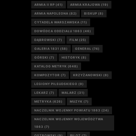
ARMIA II RP
(41)
ARMIA KRAJOWA
(19)
ARMIA NAPOLEONA
(82)
BISKUP
(8)
CYTADELA WARSZAWSKA
(11)
DOWÓDCA ODDZIAŁU 1863
(46)
DĄBROWSKI
(7)
FILM
(25)
GALERIA 1831
(58)
GENERAŁ
(74)
GÓRSKI
(7)
HISTORYK
(8)
KATALOG METRYK
(648)
KOMPOZYTOR
(7)
KRZYŻANOWSKI
(8)
LEGIONY PIŁSUDSKIEGO
(9)
LEKARZ
(7)
MALARZ
(31)
METRYKA
(626)
MUZYK
(7)
NACZELNIK WOJENNY POWIATU 1863
(24)
NACZELNIK WOJENNY WOJEWÓDZTWA
1863
(7)
OSTROWSKI
(9)
PILOT
(7)