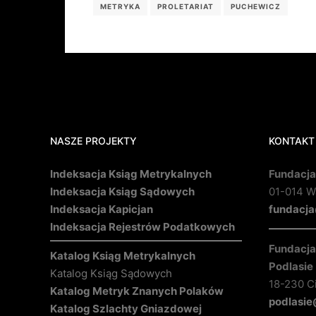
METRYKA
PROLETARIAT
PUCHEWICZ
NASZE PROJEKTY
KONTAKT
Indeksacja Ksiąg Metrykalnych
Fundacja
Indeksacja Ksiąg Sądowych
01-014 Wa
Indeksacja Kapicjan
fundacja
Indeksacja Rejestrów Podatkowych
Fundacja 
Katalog Ksiąg Metrykalnych
Podlasie
Katalog Ksiąg Sądowych
18-230 C
Katalog Metryk Znanych Polaków
podlasie
Katalog Szlachty Gniazdowej