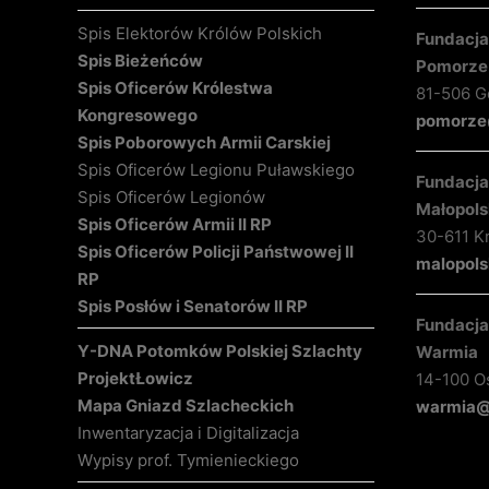
Spis Elektorów Królów Polskich
Fundacja 
Spis Bieżeńców
Pomorze
Spis Oficerów Królestwa
81-506 Gd
Kongresowego
pomorze@
Spis Poborowych Armii Carskiej
Spis Oficerów Legionu Puławskiego
Fundacja 
Spis Oficerów Legionów
Małopols
Spis Oficerów Armii II RP
30-611 K
Spis Oficerów Policji Państwowej II
malopols
RP
Spis Posłów i Senatorów II RP
Fundacja 
Y-DNA Potomków Polskiej Szlachty
Warmia
Projekt
Łowicz
14-100 O
Mapa Gniazd Szlacheckich
warmia@k
Inwentaryzacja i Digitalizacja
Wypisy prof. Tymienieckiego