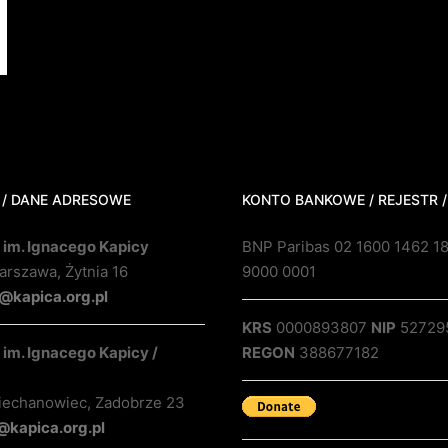
 / DANE ADRESOWE
KONTO BANKOWE / REJESTR /
 im. Ignacego Kapicy
BNP Paribas 02 1600 1462 1
rszawa, Żytnia 16
9000 0001
@kapica.org.pl
KRS
0000893807
NIP
52729
im. Ignacego Kapicy /
REGON
388677182
iechanowiec, Zadobrze 23
@kapica.org.pl