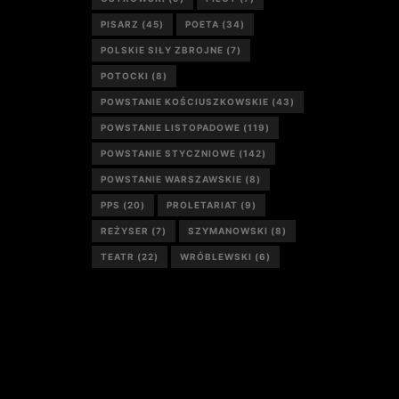
PISARZ
(45)
POETA
(34)
POLSKIE SIŁY ZBROJNE
(7)
POTOCKI
(8)
POWSTANIE KOŚCIUSZKOWSKIE
(43)
POWSTANIE LISTOPADOWE
(119)
POWSTANIE STYCZNIOWE
(142)
POWSTANIE WARSZAWSKIE
(8)
PPS
(20)
PROLETARIAT
(9)
REŻYSER
(7)
SZYMANOWSKI
(8)
TEATR
(22)
WRÓBLEWSKI
(6)