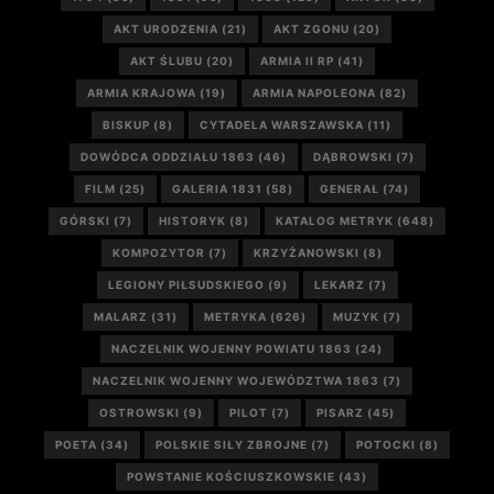
AKT URODZENIA
(21)
AKT ZGONU
(20)
AKT ŚLUBU
(20)
ARMIA II RP
(41)
ARMIA KRAJOWA
(19)
ARMIA NAPOLEONA
(82)
BISKUP
(8)
CYTADELA WARSZAWSKA
(11)
DOWÓDCA ODDZIAŁU 1863
(46)
DĄBROWSKI
(7)
FILM
(25)
GALERIA 1831
(58)
GENERAŁ
(74)
GÓRSKI
(7)
HISTORYK
(8)
KATALOG METRYK
(648)
KOMPOZYTOR
(7)
KRZYŻANOWSKI
(8)
LEGIONY PIŁSUDSKIEGO
(9)
LEKARZ
(7)
MALARZ
(31)
METRYKA
(626)
MUZYK
(7)
NACZELNIK WOJENNY POWIATU 1863
(24)
NACZELNIK WOJENNY WOJEWÓDZTWA 1863
(7)
OSTROWSKI
(9)
PILOT
(7)
PISARZ
(45)
POETA
(34)
POLSKIE SIŁY ZBROJNE
(7)
POTOCKI
(8)
POWSTANIE KOŚCIUSZKOWSKIE
(43)