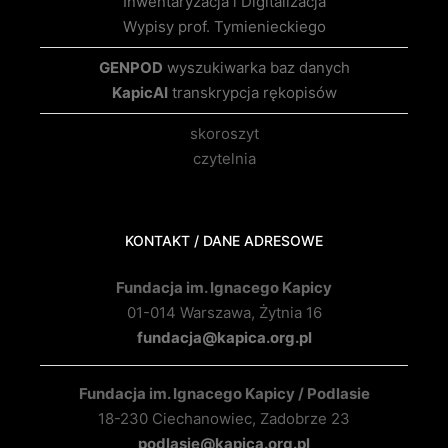
Inwentaryzacja i Digitalizacja
Wypisy prof. Tymienieckiego
GENPOD
wyszukiwarka baz danych
KapicAI
transkrypcja rękopisów
skoroszyt
czytelnia
KONTAKT / DANE ADRESOWE
Fundacja im. Ignacego Kapicy
01-014 Warszawa, Żytnia 16
fundacja@kapica.org.pl
Fundacja im. Ignacego Kapicy / Podlasie
18-230 Ciechanowiec, Zadobrze 23
podlasie@kapica.org.pl