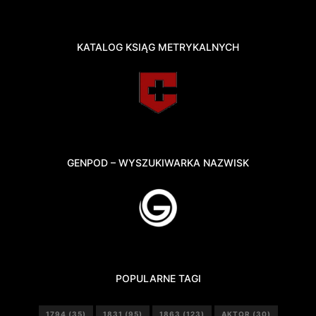
KATALOG KSIĄG METRYKALNYCH
GENPOD – WYSZUKIWARKA NAZWISK
POPULARNE TAGI
1794
(35)
1831
(95)
1863
(123)
AKTOR
(30)