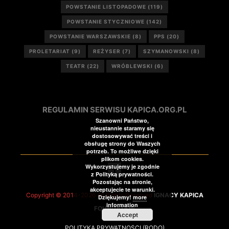
POWSTANIE LISTOPADOWE
(119)
POWSTANIE STYCZNIOWE
(142)
POWSTANIE WARSZAWSKIE
(8)
PPS
(20)
PROLETARIAT
(9)
REŻYSER
(7)
SZYMANOWSKI
(8)
TEATR
(22)
WRÓBLEWSKI
(6)
REGULAMIN SERWISU KAPICA.ORG.PL
Szanowni Państwo,
nieustannie staramy się
dostosowywać treści i
obsługę strony do Waszych
potrzeb. To możliwe dzięki
plikom cookies.
Wykorzystujemy je zgodnie
z Polityką prywatności.
Pozostając na stronie,
akceptujecie te warunki.
Copyright © 2014-2026 All Rights Reserved
IGNACY KAPICA
Dziękujemy!
more
information
FOUNDATION
Accept
POLITYKA PRYWATNOŚCI (RODO)