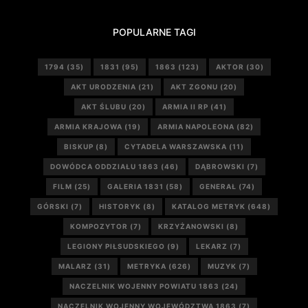
POPULARNE TAGI
1794
(35)
1831
(95)
1863
(123)
AKTOR
(30)
AKT URODZENIA
(21)
AKT ZGONU
(20)
AKT ŚLUBU
(20)
ARMIA II RP
(41)
ARMIA KRAJOWA
(19)
ARMIA NAPOLEONA
(82)
BISKUP
(8)
CYTADELA WARSZAWSKA
(11)
DOWÓDCA ODDZIAŁU 1863
(46)
DĄBROWSKI
(7)
FILM
(25)
GALERIA 1831
(58)
GENERAŁ
(74)
GÓRSKI
(7)
HISTORYK
(8)
KATALOG METRYK
(648)
KOMPOZYTOR
(7)
KRZYŻANOWSKI
(8)
LEGIONY PIŁSUDSKIEGO
(9)
LEKARZ
(7)
MALARZ
(31)
METRYKA
(626)
MUZYK
(7)
NACZELNIK WOJENNY POWIATU 1863
(24)
NACZELNIK WOJENNY WOJEWÓDZTWA 1863
(7)