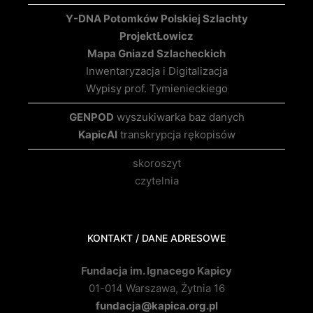
Y-DNA Potomków Polskiej Szlachty
Projekt
Łowicz
Mapa Gniazd Szlacheckich
Inwentaryzacja i Digitalizacja
Wypisy prof. Tymienieckiego
GENPOD
wyszukiwarka baz danych
KapicAI
transkrypcja rękopisów
skoroszyt
czytelnia
KONTAKT / DANE ADRESOWE
Fundacja im. Ignacego Kapicy
01-014 Warszawa, Żytnia 16
fundacja@kapica.org.pl