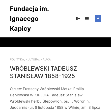
Fundacja im.
Ignacego
Główne men
Więcej informacji
Kapicy
POLITYKA
,
KULTURA
,
NAUKA
WRÓBLEWSKI TADEUSZ
STANISŁAW 1858-1925
Ojciec: Eustachy Wróblewski Matka: Emilia
Beniowska WIKIPEDIA Tadeusz Stanisław
Wróblewski herbu Ślepowron, ps. T. Woronin,
Juodarnis (ur. 8 listopada 1858 w Wilnie, zm. 3 lipca