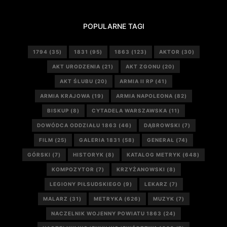
POPULARNE TAGI
1794
(35)
1831
(95)
1863
(123)
AKTOR
(30)
AKT URODZENIA
(21)
AKT ZGONU
(20)
AKT ŚLUBU
(20)
ARMIA II RP
(41)
ARMIA KRAJOWA
(19)
ARMIA NAPOLEONA
(82)
BISKUP
(8)
CYTADELA WARSZAWSKA
(11)
DOWÓDCA ODDZIAŁU 1863
(46)
DĄBROWSKI
(7)
FILM
(25)
GALERIA 1831
(58)
GENERAŁ
(74)
GÓRSKI
(7)
HISTORYK
(8)
KATALOG METRYK
(648)
KOMPOZYTOR
(7)
KRZYŻANOWSKI
(8)
LEGIONY PIŁSUDSKIEGO
(9)
LEKARZ
(7)
MALARZ
(31)
METRYKA
(626)
MUZYK
(7)
NACZELNIK WOJENNY POWIATU 1863
(24)