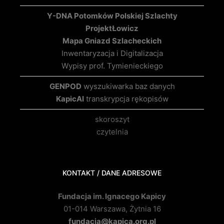
Y-DNA Potomków Polskiej Szlachty
Projekt
Łowicz
Mapa Gniazd Szlacheckich
Inwentaryzacja i Digitalizacja
Wypisy prof. Tymienieckiego
GENPOD
wyszukiwarka baz danych
KapicAI
transkrypcja rękopisów
skoroszyt
czytelnia
KONTAKT / DANE ADRESOWE
Fundacja im. Ignacego Kapicy
01-014 Warszawa, Żytnia 16
fundacja@kapica.org.pl