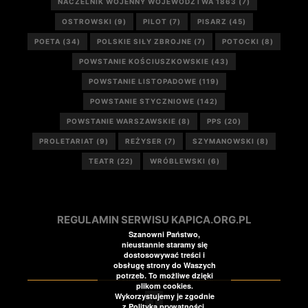
NACZELNIK WOJENNY WOJEWÓDZTWA 1863
(7)
OSTROWSKI
(9)
PILOT
(7)
PISARZ
(45)
POETA
(34)
POLSKIE SIŁY ZBROJNE
(7)
POTOCKI
(8)
POWSTANIE KOŚCIUSZKOWSKIE
(43)
POWSTANIE LISTOPADOWE
(119)
POWSTANIE STYCZNIOWE
(142)
POWSTANIE WARSZAWSKIE
(8)
PPS
(20)
PROLETARIAT
(9)
REŻYSER
(7)
SZYMANOWSKI
(8)
TEATR
(22)
WRÓBLEWSKI
(6)
REGULAMIN SERWISU KAPICA.ORG.PL
Szanowni Państwo,
nieustannie staramy się
dostosowywać treści i
obsługę strony do Waszych
potrzeb. To możliwe dzięki
plikom cookies.
Wykorzystujemy je zgodnie
z Polityką prywatności.