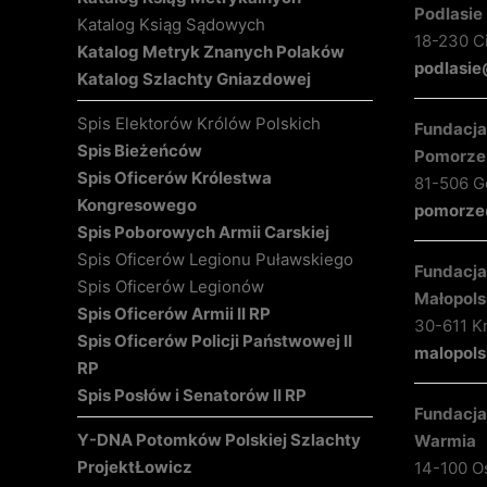
Podlasie
Katalog Ksiąg Sądowych
18-230 C
Katalog Metryk Znanych Polaków
podlasie
Katalog Szlachty Gniazdowej
Spis Elektorów Królów Polskich
Fundacja 
Spis Bieżeńców
Pomorze
Spis Oficerów Królestwa
81-506 Gd
Kongresowego
pomorze@
Spis Poborowych Armii Carskiej
Spis Oficerów Legionu Puławskiego
Fundacja 
Spis Oficerów Legionów
Małopols
Spis Oficerów Armii II RP
30-611 K
Spis Oficerów Policji Państwowej II
malopols
RP
Spis Posłów i Senatorów II RP
Fundacja 
Y-DNA Potomków Polskiej Szlachty
Warmia
Projekt
Łowicz
14-100 O