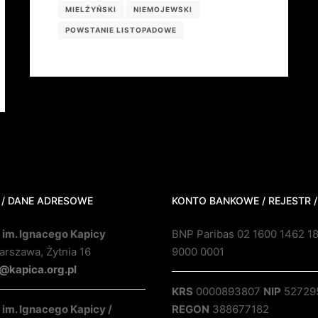
MIELŻYŃSKI
NIEMOJEWSKI
POWSTANIE LISTOPADOWE
 / DANE ADRESOWE
KONTO BANKOWE / REJESTR /
 im. Ignacego Kapicy
BNP Paribas 02 1600 1462 1
rszawa, Żytnia 16
9000 0001
@kapica.org.pl
KRS
0000893807
NIP
52729
im. Ignacego Kapicy /
REGON
388677182