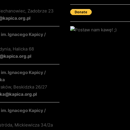
iechanowiec, Zadobrze 23
@kapica.org.pl
im. Ignacego Kapicy /
ynia, Halicka 68
kapica.org.pl
im. Ignacego Kapicy /
ka
raków, Beskidzka 26/27
ka@kapica.org.pl
im. Ignacego Kapicy /
stróda, Mickiewicza 34/2a