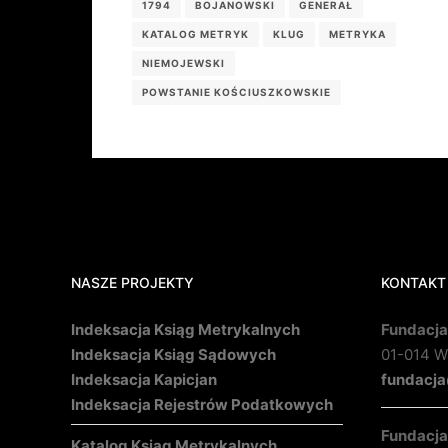
1794
BOJANOWSKI
GENERAŁ
KATALOG METRYK
KLUG
METRYKA
NIEMOJEWSKI
POWSTANIE KOŚCIUSZKOWSKIE
NASZE PROJEKTY
KONTAKT
Indeksacja Ksiąg Metrykalnych
Fundacja
Indeksacja Ksiąg Sądowych
01-014 Wa
Indeksacja Kapicjan
fundacja
Indeksacja Rejestrów Podatkowych
Fundacja 
Katalog Ksiąg Metrykalnych