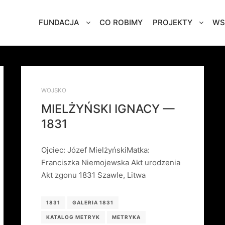
FUNDACJA
CO ROBIMY
PROJEKTY
WS
WOJSKO
MIELŻYŃSKI IGNACY —
1831
Ojciec: Józef MielżyńskiMatka:
Franciszka Niemojewska Akt urodzenia
Akt zgonu 1831 Szawle, Litwa
1831
GALERIA 1831
KATALOG METRYK
METRYKA