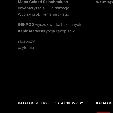
Mapa Gniazd Szlacheckich
warmia@k
Inwentaryzacja i Digitalizacja
Wypisy prof. Tymienieckiego
GENPOD
wyszukiwarka baz danych
KapicAI
transkrypcja rękopisów
skoroszyt
czytelnia
KATALOG METRYK – OSTATNIE WPISY
KATALOG