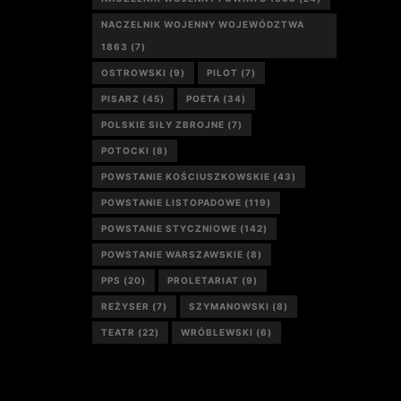
NACZELNIK WOJENNY WOJEWÓDZTWA
1863
(7)
OSTROWSKI
(9)
PILOT
(7)
PISARZ
(45)
POETA
(34)
POLSKIE SIŁY ZBROJNE
(7)
POTOCKI
(8)
POWSTANIE KOŚCIUSZKOWSKIE
(43)
POWSTANIE LISTOPADOWE
(119)
POWSTANIE STYCZNIOWE
(142)
POWSTANIE WARSZAWSKIE
(8)
PPS
(20)
PROLETARIAT
(9)
REŻYSER
(7)
SZYMANOWSKI
(8)
TEATR
(22)
WRÓBLEWSKI
(6)