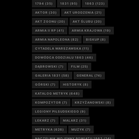
1794
(35)
1831
(95)
1863
(123)
AKTOR
(30)
AKT URODZENIA
(21)
AKT ZGONU
(20)
AKT ŚLUBU
(20)
ARMIA II RP
(41)
ARMIA KRAJOWA
(19)
ARMIA NAPOLEONA
(82)
BISKUP
(8)
CYTADELA WARSZAWSKA
(11)
DOWÓDCA ODDZIAŁU 1863
(46)
DĄBROWSKI
(7)
FILM
(25)
GALERIA 1831
(58)
GENERAŁ
(74)
GÓRSKI
(7)
HISTORYK
(8)
KATALOG METRYK
(648)
KOMPOZYTOR
(7)
KRZYŻANOWSKI
(8)
LEGIONY PIŁSUDSKIEGO
(9)
LEKARZ
(7)
MALARZ
(31)
METRYKA
(626)
MUZYK
(7)
NACZELNIK WOJENNY POWIATU 1863
(24)