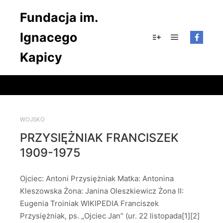
Fundacja im.
Ignacego
Główne men
Więcej informacji
Kapicy
WOJSKO
PRZYSIĘŻNIAK FRANCISZEK
1909-1975
Ojciec: Antoni Przysiężniak Matka: Antonina
Kleszowska Żona: Janina Oleszkiewicz Żona II:
Eugenia Troiniak WIKIPEDIA Franciszek
Przysiężniak, ps. „Ojciec Jan” (ur. 22 listopada[1][2]