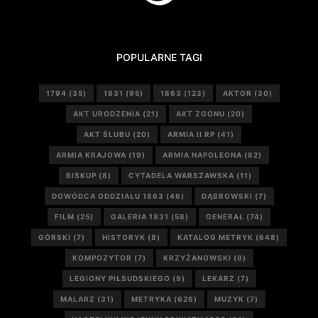
POPULARNE TAGI
1794
(35)
1831
(95)
1863
(123)
AKTOR
(30)
AKT URODZENIA
(21)
AKT ZGONU
(20)
AKT ŚLUBU
(20)
ARMIA II RP
(41)
ARMIA KRAJOWA
(19)
ARMIA NAPOLEONA
(82)
BISKUP
(8)
CYTADELA WARSZAWSKA
(11)
DOWÓDCA ODDZIAŁU 1863
(46)
DĄBROWSKI
(7)
FILM
(25)
GALERIA 1831
(58)
GENERAŁ
(74)
GÓRSKI
(7)
HISTORYK
(8)
KATALOG METRYK
(648)
KOMPOZYTOR
(7)
KRZYŻANOWSKI
(8)
LEGIONY PIŁSUDSKIEGO
(9)
LEKARZ
(7)
MALARZ
(31)
METRYKA
(626)
MUZYK
(7)