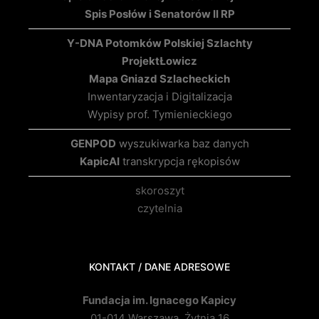
Spis Posłów i Senatorów II RP
Y-DNA Potomków Polskiej Szlachty
Projekt
Łowicz
Mapa Gniazd Szlacheckich
Inwentaryzacja i Digitalizacja
Wypisy prof. Tymienieckiego
GENPOD
wyszukiwarka baz danych
KapicAI
transkrypcja rękopisów
skoroszyt
czytelnia
KONTAKT / DANE ADRESOWE
Fundacja im. Ignacego Kapicy
01-014 Warszawa, Żytnia 16