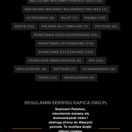
NACZELNIK WOJENNY POWIATU 1863
(24)
NACZELNIK WOJENNY WOJEWÓDZTWA 1863
(7)
OSTROWSKI
(9)
PILOT
(7)
PISARZ
(45)
POETA
(34)
POLSKIE SIŁY ZBROJNE
(7)
POTOCKI
(8)
POWSTANIE KOŚCIUSZKOWSKIE
(43)
POWSTANIE LISTOPADOWE
(119)
POWSTANIE STYCZNIOWE
(142)
POWSTANIE WARSZAWSKIE
(8)
PPS
(20)
PROLETARIAT
(9)
REŻYSER
(7)
SZYMANOWSKI
(8)
TEATR
(22)
WRÓBLEWSKI
(6)
REGULAMIN SERWISU KAPICA.ORG.PL
Szanowni Państwo,
nieustannie staramy się
dostosowywać treści i
obsługę strony do Waszych
potrzeb. To możliwe dzięki
plikom cookies.