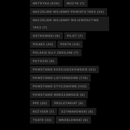
METRYKA
(626)
MUZYK
(7)
NACZELNIK WOJENNY POWIATU 1863
(24)
NACZELNIK WOJENNY WOJEWÓDZTWA
1863
(7)
OSTROWSKI
(9)
PILOT
(7)
PISARZ
(45)
POETA
(34)
POLSKIE SIŁY ZBROJNE
(7)
POTOCKI
(8)
POWSTANIE KOŚCIUSZKOWSKIE
(43)
POWSTANIE LISTOPADOWE
(119)
POWSTANIE STYCZNIOWE
(142)
POWSTANIE WARSZAWSKIE
(8)
PPS
(20)
PROLETARIAT
(9)
REŻYSER
(7)
SZYMANOWSKI
(8)
TEATR
(22)
WRÓBLEWSKI
(6)