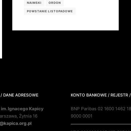
NAIMSKI
ORDON
POWSTANIE LISTOPADOWE
 / DANE ADRESOWE
KONTO BANKOWE / REJESTR /
 im. Ignacego Kapicy
BNP Paribas 02 1600 1462 1
rszawa, Żytnia 16
9000 0001
@kapica.org.pl