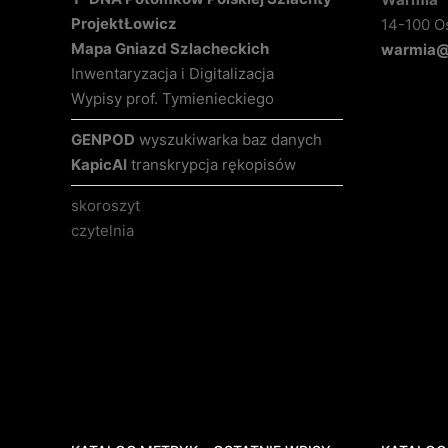
Projekt
Łowicz
14-100 O
Mapa Gniazd Szlacheckich
warmia@k
Inwentaryzacja i Digitalizacja
Wypisy prof. Tymienieckiego
GENPOD
wyszukiwarka baz danych
KapicAI
transkrypcja rękopisów
skoroszyt
czytelnia