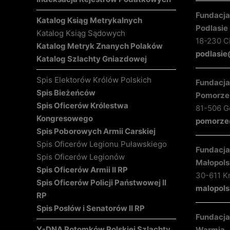
Fundacja 
Katalog Ksiąg Metrykalnych
Podlasie
Katalog Ksiąg Sądowych
18-230 C
Katalog Metryk Znanych Polaków
podlasie
Katalog Szlachty Gniazdowej
Spis Elektorów Królów Polskich
Fundacja 
Spis Bieżeńców
Pomorze
Spis Oficerów Królestwa
81-506 Gd
Kongresowego
pomorze@
Spis Poborowych Armii Carskiej
Spis Oficerów Legionu Puławskiego
Fundacja 
Spis Oficerów Legionów
Małopols
Spis Oficerów Armii II RP
30-611 K
Spis Oficerów Policji Państwowej II
malopols
RP
Spis Posłów i Senatorów II RP
Fundacja 
Y-DNA Potomków Polskiej Szlachty
Warmia