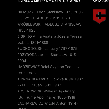
KATALOG METRYK – OSTATNIE WPISY
KATALOG
NIEMCZYK Leon Stanisław 1923-2006
FIJEWSKI TADEUSZ 1911-1978
WRÓBLEWSKI TADEUSZ STANISŁAW
1858-1925
BISPING Anna Anatalia Józefa Teresa
Izabela 1801-1888
SUCHODOLSKI January 1797-1875
PRZYBORA Jeremi Stanisław 1915-
2004
HADZIEWICZ Rafał Szymon Tadeusz
1805-1886
KOWNACKA Maria Ludwika 1894-1982
RZEPECKI Jan 1899-1983
KOSTROWICKI Wilhelm Apolinary
(Guillaume Apollinaire) 1880-1918
ZACHAREWICZ Witold Antoni 1914-