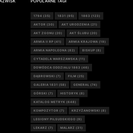
AZWISK
POPULARNE TAGI
1794
(35)
1831
(95)
1863
(123)
AKTOR
(30)
AKT URODZENIA
(21)
AKT ZGONU
(20)
AKT ŚLUBU
(20)
ARMIA II RP
(41)
ARMIA KRAJOWA
(19)
ARMIA NAPOLEONA
(82)
BISKUP
(8)
CYTADELA WARSZAWSKA
(11)
DOWÓDCA ODDZIAŁU 1863
(46)
DĄBROWSKI
(7)
FILM
(25)
GALERIA 1831
(58)
GENERAŁ
(74)
GÓRSKI
(7)
HISTORYK
(8)
KATALOG METRYK
(648)
KOMPOZYTOR
(7)
KRZYŻANOWSKI
(8)
LEGIONY PIŁSUDSKIEGO
(9)
LEKARZ
(7)
MALARZ
(31)