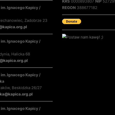
KRS
0000893807
NIP
52729
im. Ignacego Kapicy /
REGON
388677182
iechanowiec, Zadobrze 23
@kapica.org.pl
im. Ignacego Kapicy /
ynia, Halicka 68
kapica.org.pl
im. Ignacego Kapicy /
ka
raków, Beskidzka 26/27
ka@kapica.org.pl
im. Ignacego Kapicy /