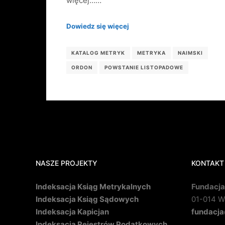
więcej……
Dowiedz się więcej
KATALOG METRYK
METRYKA
NAIMSKI
ORDON
POWSTANIE LISTOPADOWE
NASZE PROJEKTY
KONTAKT
Indeksacja Ksiąg Metrykalnych
Fundacja
Indeksacja Ksiąg Sądowych
01-014 Wa
Indeksacja Kapicjan
fundacja
Indeksacja Rejestrów Podatkowych