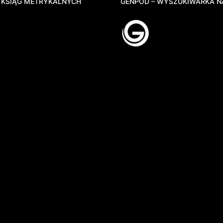
 KSIĄG METRYKALNYCH
GENPOD – WYSZUKIWARKA N