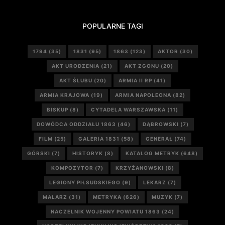
POPULARNE TAGI
1794
(35)
1831
(95)
1863
(123)
AKTOR
(30)
AKT URODZENIA
(21)
AKT ZGONU
(20)
AKT ŚLUBU
(20)
ARMIA II RP
(41)
ARMIA KRAJOWA
(19)
ARMIA NAPOLEONA
(82)
BISKUP
(8)
CYTADELA WARSZAWSKA
(11)
DOWÓDCA ODDZIAŁU 1863
(46)
DĄBROWSKI
(7)
FILM
(25)
GALERIA 1831
(58)
GENERAŁ
(74)
GÓRSKI
(7)
HISTORYK
(8)
KATALOG METRYK
(648)
KOMPOZYTOR
(7)
KRZYŻANOWSKI
(8)
LEGIONY PIŁSUDSKIEGO
(9)
LEKARZ
(7)
MALARZ
(31)
METRYKA
(626)
MUZYK
(7)
NACZELNIK WOJENNY POWIATU 1863
(24)