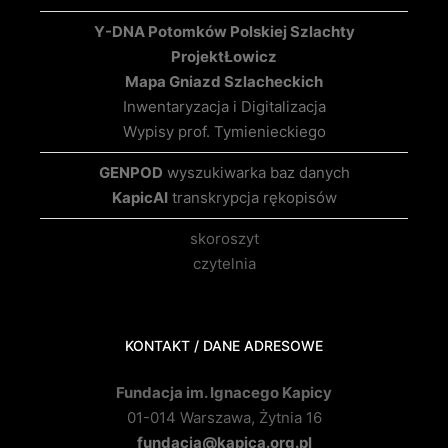
Y-DNA Potomków Polskiej Szlachty
Projekt
Łowicz
Mapa Gniazd Szlacheckich
Inwentaryzacja i Digitalizacja
Wypisy prof. Tymienieckiego
GENPOD
wyszukiwarka baz danych
KapicAI
transkrypcja rękopisów
skoroszyt
czytelnia
KONTAKT / DANE ADRESOWE
Fundacja im. Ignacego Kapicy
01-014 Warszawa, Żytnia 16
fundacja@kapica.org.pl