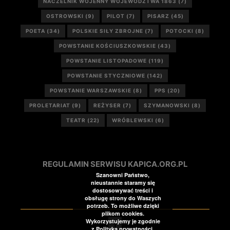
NACZELNIK WOJENNY WOJEWÓDZTWA 1863
(7)
OSTROWSKI
(9)
PILOT
(7)
PISARZ
(45)
POETA
(34)
POLSKIE SIŁY ZBROJNE
(7)
POTOCKI
(8)
POWSTANIE KOŚCIUSZKOWSKIE
(43)
POWSTANIE LISTOPADOWE
(119)
POWSTANIE STYCZNIOWE
(142)
POWSTANIE WARSZAWSKIE
(8)
PPS
(20)
PROLETARIAT
(9)
REŻYSER
(7)
SZYMANOWSKI
(8)
TEATR
(22)
WRÓBLEWSKI
(6)
REGULAMIN SERWISU KAPICA.ORG.PL
Szanowni Państwo,
nieustannie staramy się
dostosowywać treści i
obsługę strony do Waszych
potrzeb. To możliwe dzięki
plikom cookies.
Wykorzystujemy je zgodnie
z Polityką prywatności.