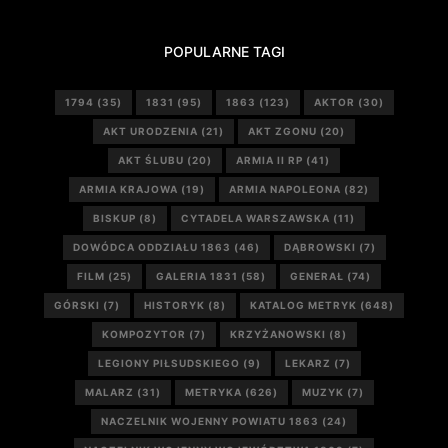
POPULARNE TAGI
1794
(35)
1831
(95)
1863
(123)
AKTOR
(30)
AKT URODZENIA
(21)
AKT ZGONU
(20)
AKT ŚLUBU
(20)
ARMIA II RP
(41)
ARMIA KRAJOWA
(19)
ARMIA NAPOLEONA
(82)
BISKUP
(8)
CYTADELA WARSZAWSKA
(11)
DOWÓDCA ODDZIAŁU 1863
(46)
DĄBROWSKI
(7)
FILM
(25)
GALERIA 1831
(58)
GENERAŁ
(74)
GÓRSKI
(7)
HISTORYK
(8)
KATALOG METRYK
(648)
KOMPOZYTOR
(7)
KRZYŻANOWSKI
(8)
LEGIONY PIŁSUDSKIEGO
(9)
LEKARZ
(7)
MALARZ
(31)
METRYKA
(626)
MUZYK
(7)
NACZELNIK WOJENNY POWIATU 1863
(24)