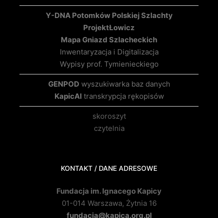
Y-DNA Potomków Polskiej Szlachty
Projekt
Łowicz
Mapa Gniazd Szlacheckich
Inwentaryzacja i Digitalizacja
Wypisy prof. Tymienieckiego
GENPOD
wyszukiwarka baz danych
KapicAI
transkrypcja rękopisów
skoroszyt
czytelnia
KONTAKT / DANE ADRESOWE
Fundacja im. Ignacego Kapicy
01-014 Warszawa, Żytnia 16
fundacja@kapica.org.pl