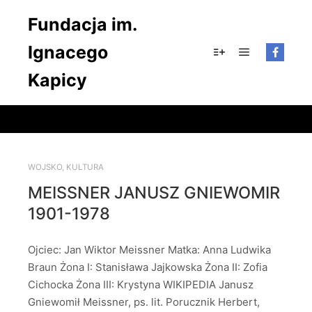
Fundacja im.
Ignacego
Główne men
Więcej informacji
Kapicy
WOJSKO
,
KULTURA
MEISSNER JANUSZ GNIEWOMIR
1901-1978
Ojciec: Jan Wiktor Meissner Matka: Anna Ludwika
Braun Żona I: Stanisława Jajkowska Żona II: Zofia
Cichocka Żona III: Krystyna WIKIPEDIA Janusz
Gniewomił Meissner, ps. lit. Porucznik Herbert,