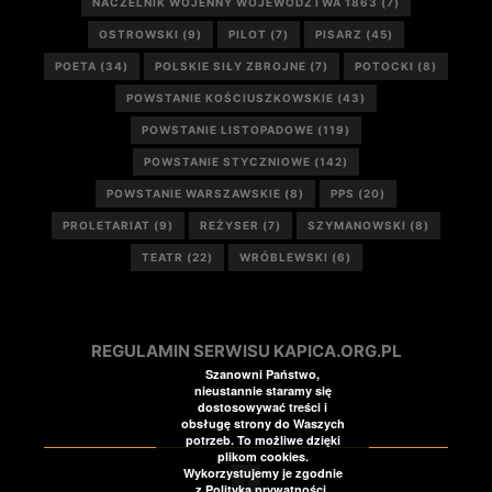
NACZELNIK WOJENNY WOJEWÓDZTWA 1863
(7)
OSTROWSKI
(9)
PILOT
(7)
PISARZ
(45)
POETA
(34)
POLSKIE SIŁY ZBROJNE
(7)
POTOCKI
(8)
POWSTANIE KOŚCIUSZKOWSKIE
(43)
POWSTANIE LISTOPADOWE
(119)
POWSTANIE STYCZNIOWE
(142)
POWSTANIE WARSZAWSKIE
(8)
PPS
(20)
PROLETARIAT
(9)
REŻYSER
(7)
SZYMANOWSKI
(8)
TEATR
(22)
WRÓBLEWSKI
(6)
REGULAMIN SERWISU KAPICA.ORG.PL
Szanowni Państwo,
nieustannie staramy się
dostosowywać treści i
obsługę strony do Waszych
potrzeb. To możliwe dzięki
plikom cookies.
Wykorzystujemy je zgodnie
z Polityką prywatności.