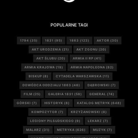
POPULARNE TAGI
1794
(35)
1831
(95)
1863
(123)
AKTOR
(30)
AKT URODZENIA
(21)
AKT ZGONU
(20)
AKT ŚLUBU
(20)
ARMIA II RP
(41)
ARMIA KRAJOWA
(19)
ARMIA NAPOLEONA
(82)
BISKUP
(8)
CYTADELA WARSZAWSKA
(11)
DOWÓDCA ODDZIAŁU 1863
(46)
DĄBROWSKI
(7)
FILM
(25)
GALERIA 1831
(58)
GENERAŁ
(74)
GÓRSKI
(7)
HISTORYK
(8)
KATALOG METRYK
(648)
KOMPOZYTOR
(7)
KRZYŻANOWSKI
(8)
LEGIONY PIŁSUDSKIEGO
(9)
LEKARZ
(7)
MALARZ
(31)
METRYKA
(626)
MUZYK
(7)