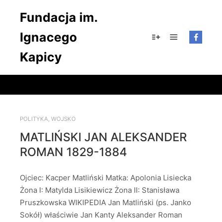
Fundacja im.
Ignacego
Główne men
Więcej informacji
Kapicy
POLITYKA
,
WOJSKO
MATLIŃSKI JAN ALEKSANDER
ROMAN 1829-1884
Ojciec: Kacper Matliński Matka: Apolonia Lisiecka
Żona I: Matylda Lisikiewicz Żona II: Stanisława
Pruszkowska WIKIPEDIA Jan Matliński (ps. Janko
Sokół) właściwie Jan Kanty Aleksander Roman