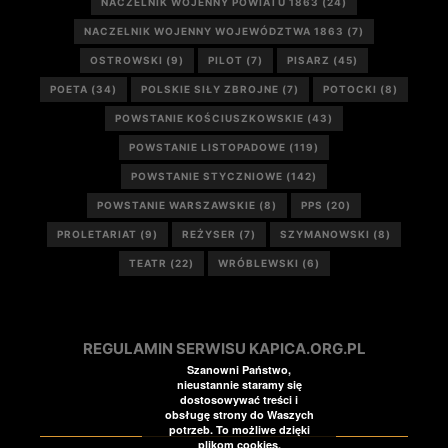
NACZELNIK WOJENNY POWIATU 1863
(24)
NACZELNIK WOJENNY WOJEWÓDZTWA 1863
(7)
OSTROWSKI
(9)
PILOT
(7)
PISARZ
(45)
POETA
(34)
POLSKIE SIŁY ZBROJNE
(7)
POTOCKI
(8)
POWSTANIE KOŚCIUSZKOWSKIE
(43)
POWSTANIE LISTOPADOWE
(119)
POWSTANIE STYCZNIOWE
(142)
POWSTANIE WARSZAWSKIE
(8)
PPS
(20)
PROLETARIAT
(9)
REŻYSER
(7)
SZYMANOWSKI
(8)
TEATR
(22)
WRÓBLEWSKI
(6)
REGULAMIN SERWISU KAPICA.ORG.PL
Szanowni Państwo,
nieustannie staramy się
dostosowywać treści i
obsługę strony do Waszych
potrzeb. To możliwe dzięki
plikom cookies.