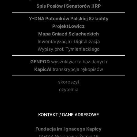
Spis Posłów i Senatorów II RP
Y-DNA Potomków Polskiej Szlachty
Projekt
Łowicz
Mapa Gniazd Szlacheckich
Inwentaryzacja i Digitalizacja
Wypisy prof. Tymienieckiego
GENPOD
wyszukiwarka baz danych
KapicAI
transkrypcja rękopisów
skoroszyt
czytelnia
KONTAKT / DANE ADRESOWE
Fundacja im. Ignacego Kapicy
01-014 Warszawa, Żytnia 16