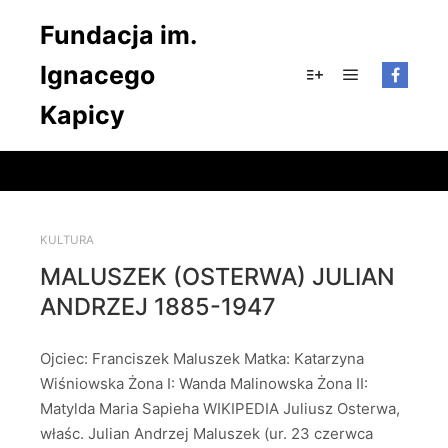
Fundacja im.
Ignacego
Główne men
Więcej informacji
Kapicy
KULTURA
MALUSZEK (OSTERWA) JULIAN
ANDRZEJ 1885-1947
Ojciec: Franciszek Maluszek Matka: Katarzyna
Wiśniowska Żona I: Wanda Malinowska Żona II:
Matylda Maria Sapieha WIKIPEDIA Juliusz Osterwa,
właśc. Julian Andrzej Maluszek (ur. 23 czerwca