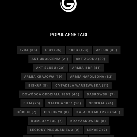
POPULARNE TAGI
1794
(35)
1831
(95)
1863
(123)
AKTOR
(30)
AKT URODZENIA
(21)
AKT ZGONU
(20)
AKT ŚLUBU
(20)
ARMIA II RP
(41)
ARMIA KRAJOWA
(19)
ARMIA NAPOLEONA
(82)
BISKUP
(8)
CYTADELA WARSZAWSKA
(11)
DOWÓDCA ODDZIAŁU 1863
(46)
DĄBROWSKI
(7)
FILM
(25)
GALERIA 1831
(58)
GENERAŁ
(74)
GÓRSKI
(7)
HISTORYK
(8)
KATALOG METRYK
(648)
KOMPOZYTOR
(7)
KRZYŻANOWSKI
(8)
LEGIONY PIŁSUDSKIEGO
(9)
LEKARZ
(7)