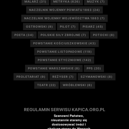
MALARZ
(31)
METRYKA
(626)
MUZYK
(7)
NACZELNIK WOJENNY POWIATU 1863
(24)
NACZELNIK WOJENNY WOJEWÓDZTWA 1863
(7)
OSTROWSKI
(9)
PILOT
(7)
PISARZ
(45)
POETA
(34)
POLSKIE SIŁY ZBROJNE
(7)
POTOCKI
(8)
POWSTANIE KOŚCIUSZKOWSKIE
(43)
POWSTANIE LISTOPADOWE
(119)
POWSTANIE STYCZNIOWE
(142)
POWSTANIE WARSZAWSKIE
(8)
PPS
(20)
PROLETARIAT
(9)
REŻYSER
(7)
SZYMANOWSKI
(8)
TEATR
(22)
WRÓBLEWSKI
(6)
REGULAMIN SERWISU KAPICA.ORG.PL
Szanowni Państwo,
nieustannie staramy się
dostosowywać treści i
obsługę strony do Waszych