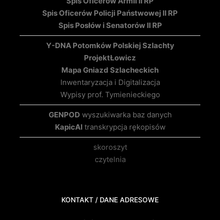
Spis Oficerów Armii II RP
Spis Oficerów Policji Państwowej II RP
Spis Posłów i Senatorów II RP
Y-DNA Potomków Polskiej Szlachty
Projekt
Łowicz
Mapa Gniazd Szlacheckich
Inwentaryzacja i Digitalizacja
Wypisy prof. Tymienieckiego
GENPOD
wyszukiwarka baz danych
KapicAI
transkrypcja rękopisów
skoroszyt
czytelnia
KONTAKT / DANE ADRESOWE