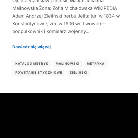
Ojciec: Stanisław Zieliński Matka: Julianna
Malinowska Żona: Zofia Michałowska WIKIPEDIA
Adam Andrzej Zieliński herbu Jelita (ur. w 1834 w
Konstantynowie, zm. w 1906 we Lwowie) –
podpułkownik i komisarz wojenny…
Dowiedz się więcej
KATALOG METRYK
MALINOWSKI
METRYKA
POWSTANIE STYCZNIOWE
ZIELIŃSKI