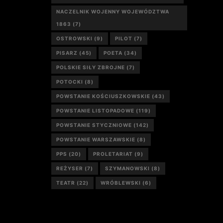
NACZELNIK WOJENNY WOJEWÓDZTWA
1863
(7)
OSTROWSKI
(9)
PILOT
(7)
PISARZ
(45)
POETA
(34)
POLSKIE SIŁY ZBROJNE
(7)
POTOCKI
(8)
POWSTANIE KOŚCIUSZKOWSKIE
(43)
POWSTANIE LISTOPADOWE
(119)
POWSTANIE STYCZNIOWE
(142)
POWSTANIE WARSZAWSKIE
(8)
PPS
(20)
PROLETARIAT
(9)
REŻYSER
(7)
SZYMANOWSKI
(8)
TEATR
(22)
WRÓBLEWSKI
(6)