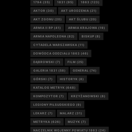
1794
(35)
1831
(95)
1863
(123)
AKTOR
(30)
AKT URODZENIA
(21)
AKT ZGONU
(20)
AKT ŚLUBU
(20)
ARMIA II RP
(41)
ARMIA KRAJOWA
(19)
ARMIA NAPOLEONA
(82)
BISKUP
(8)
CYTADELA WARSZAWSKA
(11)
DOWÓDCA ODDZIAŁU 1863
(46)
DĄBROWSKI
(7)
FILM
(25)
GALERIA 1831
(58)
GENERAŁ
(74)
GÓRSKI
(7)
HISTORYK
(8)
KATALOG METRYK
(648)
KOMPOZYTOR
(7)
KRZYŻANOWSKI
(8)
LEGIONY PIŁSUDSKIEGO
(9)
LEKARZ
(7)
MALARZ
(31)
METRYKA
(626)
MUZYK
(7)
NACZELNIK WOJENNY POWIATU 1863
(24)