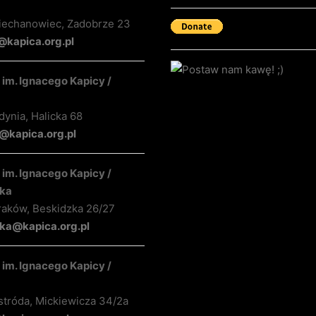
iechanowiec, Zadobrze 23
@kapica.org.pl
im. Ignacego Kapicy /
ynia, Halicka 68
kapica.org.pl
im. Ignacego Kapicy /
ka
raków, Beskidzka 26/27
ka@kapica.org.pl
im. Ignacego Kapicy /
stróda, Mickiewicza 34/2a