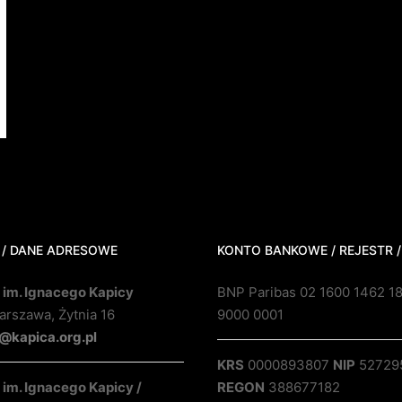
 / DANE ADRESOWE
KONTO BANKOWE / REJESTR /
 im. Ignacego Kapicy
BNP Paribas 02 1600 1462 1
rszawa, Żytnia 16
9000 0001
@kapica.org.pl
KRS
0000893807
NIP
52729
im. Ignacego Kapicy /
REGON
388677182