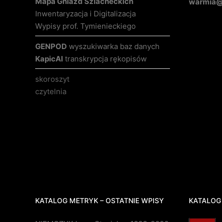
Mapa Gniazd Szlacheckich
warmia@k
Inwentaryzacja i Digitalizacja
Wypisy prof. Tymienieckiego
GENPOD
wyszukiwarka baz danych
KapicAI
transkrypcja rękopisów
skoroszyt
czytelnia
KATALOG METRYK – OSTATNIE WPISY
KATALOG