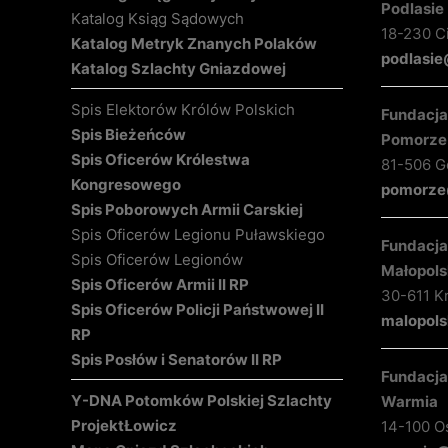
Podlasie
Katalog Ksiąg Sądowych
18-230 C
Katalog Metryk Znanych Polaków
podlasie
Katalog Szlachty Gniazdowej
Spis Elektorów Królów Polskich
Fundacja 
Spis Bieżeńców
Pomorze
Spis Oficerów Królestwa
81-506 Gd
Kongresowego
pomorze@
Spis Poborowych Armii Carskiej
Spis Oficerów Legionu Puławskiego
Fundacja 
Spis Oficerów Legionów
Małopols
Spis Oficerów Armii II RP
30-611 K
Spis Oficerów Policji Państwowej II
malopols
RP
Spis Posłów i Senatorów II RP
Fundacja 
Y-DNA Potomków Polskiej Szlachty
Warmia
Projekt
Łowicz
14-100 O