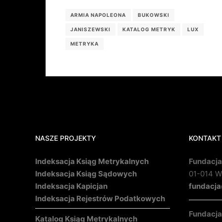
ARMIA NAPOLEONA
BUKOWSKI
JANISZEWSKI
KATALOG METRYK
LUX
METRYKA
NASZE PROJEKTY
KONTAKT
Indeksacja Ksiąg Metrykalnych
Fundacja
Indeksacja Ksiąg Sądowych
01-014 Wa
Indeksacja Kapicjan
fundacja
Indeksacja Rejestrów Podatkowych
Fundacja 
Katalog Ksiąg Metrykalnych