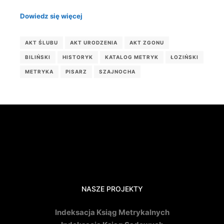
Dowiedz się więcej
AKT ŚLUBU
AKT URODZENIA
AKT ZGONU
BILIŃSKI
HISTORYK
KATALOG METRYK
ŁOZIŃSKI
METRYKA
PISARZ
SZAJNOCHA
NASZE PROJEKTY
Indeksacja Ksiąg Metrykalnych