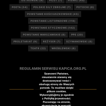
OSTROWSKI
(9)
PILOT
(7)
PISARZ
(45)
POETA
(34)
POLSKIE SIŁY ZBROJNE
(7)
POTOCKI
(8)
POWSTANIE KOŚCIUSZKOWSKIE
(43)
POWSTANIE LISTOPADOWE
(119)
POWSTANIE STYCZNIOWE
(142)
POWSTANIE WARSZAWSKIE
(8)
PPS
(20)
PROLETARIAT
(9)
REŻYSER
(7)
SZYMANOWSKI
(8)
TEATR
(22)
WRÓBLEWSKI
(6)
REGULAMIN SERWISU KAPICA.ORG.PL
Szanowni Państwo,
nieustannie staramy się
dostosowywać treści i
obsługę strony do Waszych
potrzeb. To możliwe dzięki
plikom cookies.
Wykorzystujemy je zgodnie
z Polityką prywatności.
Pozostając na stronie,
akceptujecie te warunki.