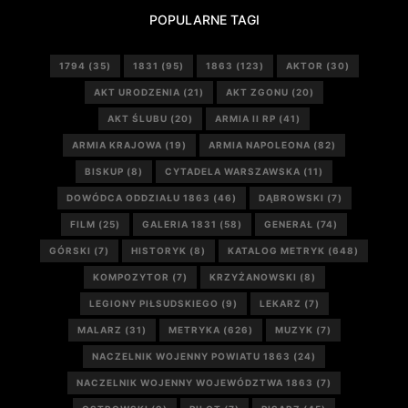
POPULARNE TAGI
1794
(35)
1831
(95)
1863
(123)
AKTOR
(30)
AKT URODZENIA
(21)
AKT ZGONU
(20)
AKT ŚLUBU
(20)
ARMIA II RP
(41)
ARMIA KRAJOWA
(19)
ARMIA NAPOLEONA
(82)
BISKUP
(8)
CYTADELA WARSZAWSKA
(11)
DOWÓDCA ODDZIAŁU 1863
(46)
DĄBROWSKI
(7)
FILM
(25)
GALERIA 1831
(58)
GENERAŁ
(74)
GÓRSKI
(7)
HISTORYK
(8)
KATALOG METRYK
(648)
KOMPOZYTOR
(7)
KRZYŻANOWSKI
(8)
LEGIONY PIŁSUDSKIEGO
(9)
LEKARZ
(7)
MALARZ
(31)
METRYKA
(626)
MUZYK
(7)
NACZELNIK WOJENNY POWIATU 1863
(24)
NACZELNIK WOJENNY WOJEWÓDZTWA 1863
(7)