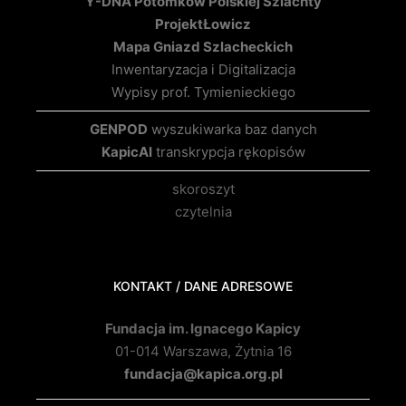
Y-DNA Potomków Polskiej Szlachty
Projekt
Łowicz
Mapa Gniazd Szlacheckich
Inwentaryzacja i Digitalizacja
Wypisy prof. Tymienieckiego
GENPOD
wyszukiwarka baz danych
KapicAI
transkrypcja rękopisów
skoroszyt
czytelnia
KONTAKT / DANE ADRESOWE
Fundacja im. Ignacego Kapicy
01-014 Warszawa, Żytnia 16
fundacja@kapica.org.pl