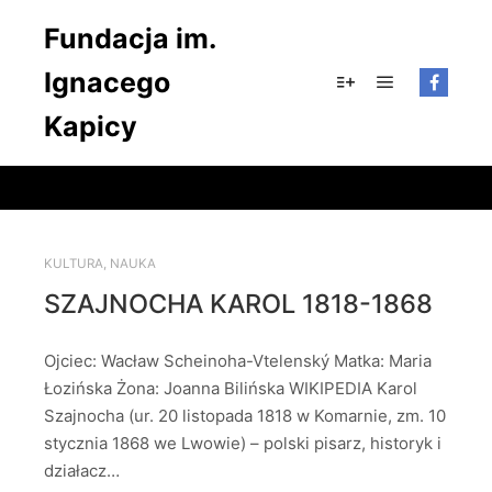
Fundacja im.
Ignacego
Główne men
Więcej informacji
Kapicy
KULTURA
,
NAUKA
SZAJNOCHA KAROL 1818-1868
Ojciec: Wacław Scheinoha-Vtelenský Matka: Maria
Łozińska Żona: Joanna Bilińska WIKIPEDIA Karol
Szajnocha (ur. 20 listopada 1818 w Komarnie, zm. 10
stycznia 1868 we Lwowie) – polski pisarz, historyk i
działacz…