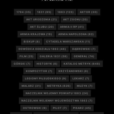
1794
(35)
1831
(95)
1863
(123)
AKTOR
(30)
AKT URODZENIA
(21)
AKT ZGONU
(20)
AKT ŚLUBU
(20)
ARMIA II RP
(41)
ARMIA KRAJOWA
(19)
ARMIA NAPOLEONA
(82)
BISKUP
(8)
CYTADELA WARSZAWSKA
(11)
DOWÓDCA ODDZIAŁU 1863
(46)
DĄBROWSKI
(7)
FILM
(25)
GALERIA 1831
(58)
GENERAŁ
(74)
GÓRSKI
(7)
HISTORYK
(8)
KATALOG METRYK
(648)
KOMPOZYTOR
(7)
KRZYŻANOWSKI
(8)
LEGIONY PIŁSUDSKIEGO
(9)
LEKARZ
(7)
MALARZ
(31)
METRYKA
(626)
MUZYK
(7)
NACZELNIK WOJENNY POWIATU 1863
(24)
NACZELNIK WOJENNY WOJEWÓDZTWA 1863
(7)
OSTROWSKI
(9)
PILOT
(7)
PISARZ
(45)