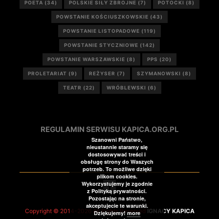
POETA
(34)
POLSKIE SIŁY ZBROJNE
(7)
POTOCKI
(8)
POWSTANIE KOŚCIUSZKOWSKIE
(43)
POWSTANIE LISTOPADOWE
(119)
POWSTANIE STYCZNIOWE
(142)
POWSTANIE WARSZAWSKIE
(8)
PPS
(20)
PROLETARIAT
(9)
REŻYSER
(7)
SZYMANOWSKI
(8)
TEATR
(22)
WRÓBLEWSKI
(6)
REGULAMIN SERWISU KAPICA.ORG.PL
Szanowni Państwo,
nieustannie staramy się
dostosowywać treści i
obsługę strony do Waszych
potrzeb. To możliwe dzięki
plikom cookies.
Wykorzystujemy je zgodnie
z Polityką prywatności.
Pozostając na stronie,
akceptujecie te warunki.
Copyright © 2014-2026 All Rights Reserved
IGNACY KAPICA
Dziękujemy!
more