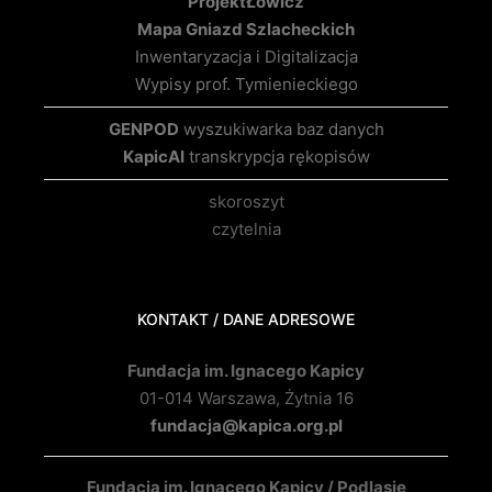
Projekt
Łowicz
Mapa Gniazd Szlacheckich
Inwentaryzacja i Digitalizacja
Wypisy prof. Tymienieckiego
GENPOD
wyszukiwarka baz danych
KapicAI
transkrypcja rękopisów
skoroszyt
czytelnia
KONTAKT / DANE ADRESOWE
Fundacja im. Ignacego Kapicy
01-014 Warszawa, Żytnia 16
fundacja@kapica.org.pl
Fundacja im. Ignacego Kapicy / Podlasie