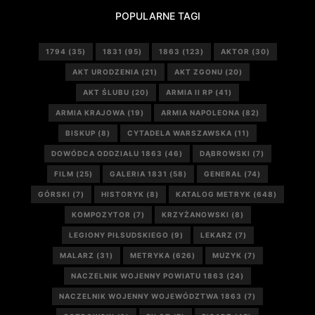
POPULARNE TAGI
1794
(35)
1831
(95)
1863
(123)
AKTOR
(30)
AKT URODZENIA
(21)
AKT ZGONU
(20)
AKT ŚLUBU
(20)
ARMIA II RP
(41)
ARMIA KRAJOWA
(19)
ARMIA NAPOLEONA
(82)
BISKUP
(8)
CYTADELA WARSZAWSKA
(11)
DOWÓDCA ODDZIAŁU 1863
(46)
DĄBROWSKI
(7)
FILM
(25)
GALERIA 1831
(58)
GENERAŁ
(74)
GÓRSKI
(7)
HISTORYK
(8)
KATALOG METRYK
(648)
KOMPOZYTOR
(7)
KRZYŻANOWSKI
(8)
LEGIONY PIŁSUDSKIEGO
(9)
LEKARZ
(7)
MALARZ
(31)
METRYKA
(626)
MUZYK
(7)
NACZELNIK WOJENNY POWIATU 1863
(24)
NACZELNIK WOJENNY WOJEWÓDZTWA 1863
(7)