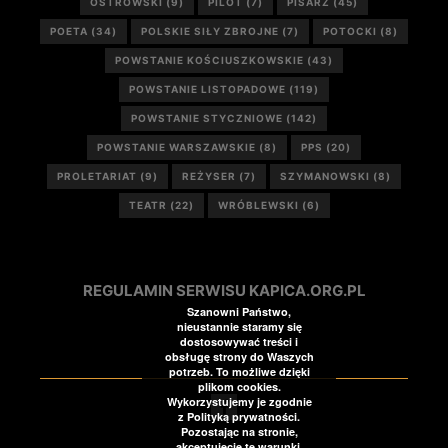
OSTROWSKI
(9)
PILOT
(7)
PISARZ
(45)
POETA
(34)
POLSKIE SIŁY ZBROJNE
(7)
POTOCKI
(8)
POWSTANIE KOŚCIUSZKOWSKIE
(43)
POWSTANIE LISTOPADOWE
(119)
POWSTANIE STYCZNIOWE
(142)
POWSTANIE WARSZAWSKIE
(8)
PPS
(20)
PROLETARIAT
(9)
REŻYSER
(7)
SZYMANOWSKI
(8)
TEATR
(22)
WRÓBLEWSKI
(6)
REGULAMIN SERWISU KAPICA.ORG.PL
Szanowni Państwo,
nieustannie staramy się
dostosowywać treści i
obsługę strony do Waszych
potrzeb. To możliwe dzięki
plikom cookies.
Wykorzystujemy je zgodnie
z Polityką prywatności.
Pozostając na stronie,
akceptujecie te warunki.