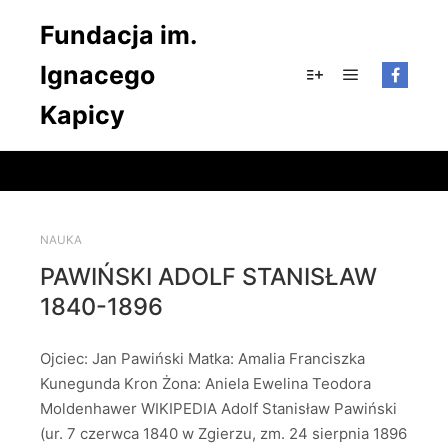
Fundacja im.
Ignacego
Główne men
Więcej informacji
Kapicy
NAUKA
PAWIŃSKI ADOLF STANISŁAW
1840-1896
Ojciec: Jan Pawiński Matka: Amalia Franciszka
Kunegunda Kron Żona: Aniela Ewelina Teodora
Moldenhawer WIKIPEDIA Adolf Stanisław Pawiński
(ur. 7 czerwca 1840 w Zgierzu, zm. 24 sierpnia 1896