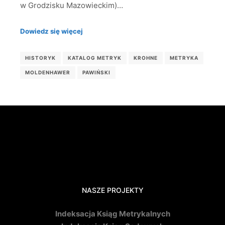
w Grodzisku Mazowieckim)…
Dowiedz się więcej
HISTORYK
KATALOG METRYK
KROHNE
METRYKA
MOLDENHAWER
PAWIŃSKI
NASZE PROJEKTY
Indeksacja Ksiąg Metrykalnych