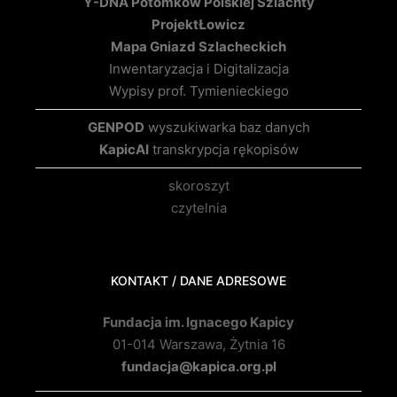
Y-DNA Potomków Polskiej Szlachty
Projekt
Łowicz
Mapa Gniazd Szlacheckich
Inwentaryzacja i Digitalizacja
Wypisy prof. Tymienieckiego
GENPOD
wyszukiwarka baz danych
KapicAI
transkrypcja rękopisów
skoroszyt
czytelnia
KONTAKT / DANE ADRESOWE
Fundacja im. Ignacego Kapicy
01-014 Warszawa, Żytnia 16
fundacja@kapica.org.pl