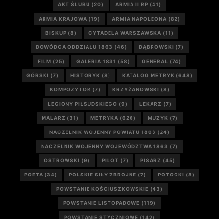
AKT ŚLUBU
(20)
ARMIA II RP
(41)
ARMIA KRAJOWA
(19)
ARMIA NAPOLEONA
(82)
BISKUP
(8)
CYTADELA WARSZAWSKA
(11)
DOWÓDCA ODDZIAŁU 1863
(46)
DĄBROWSKI
(7)
FILM
(25)
GALERIA 1831
(58)
GENERAŁ
(74)
GÓRSKI
(7)
HISTORYK
(8)
KATALOG METRYK
(648)
KOMPOZYTOR
(7)
KRZYŻANOWSKI
(8)
LEGIONY PIŁSUDSKIEGO
(9)
LEKARZ
(7)
MALARZ
(31)
METRYKA
(626)
MUZYK
(7)
NACZELNIK WOJENNY POWIATU 1863
(24)
NACZELNIK WOJENNY WOJEWÓDZTWA 1863
(7)
OSTROWSKI
(9)
PILOT
(7)
PISARZ
(45)
POETA
(34)
POLSKIE SIŁY ZBROJNE
(7)
POTOCKI
(8)
POWSTANIE KOŚCIUSZKOWSKIE
(43)
POWSTANIE LISTOPADOWE
(119)
POWSTANIE STYCZNIOWE
(142)