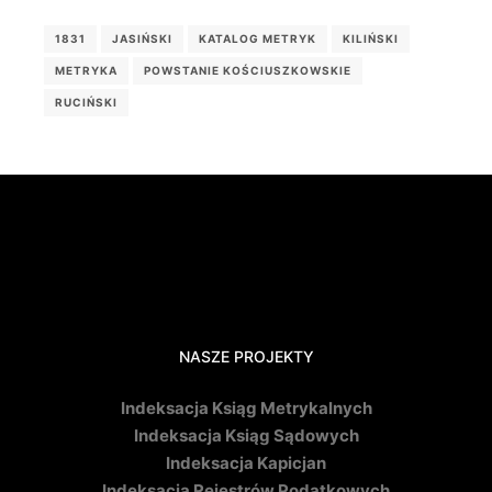
1831
JASIŃSKI
KATALOG METRYK
KILIŃSKI
METRYKA
POWSTANIE KOŚCIUSZKOWSKIE
RUCIŃSKI
NASZE PROJEKTY
Indeksacja Ksiąg Metrykalnych
Indeksacja Ksiąg Sądowych
Indeksacja Kapicjan
Indeksacja Rejestrów Podatkowych