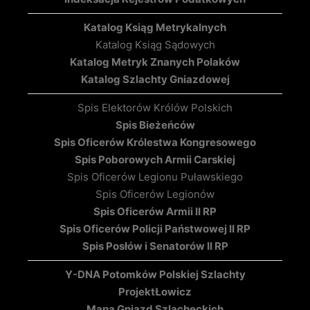
Katalog Ksiąg Metrykalnych
Katalog Ksiąg Sądowych
Katalog Metryk Znanych Polaków
Katalog Szlachty Gniazdowej
Spis Elektorów Królów Polskich
Spis Bieżeńców
Spis Oficerów Królestwa Kongresowego
Spis Poborowych Armii Carskiej
Spis Oficerów Legionu Puławskiego
Spis Oficerów Legionów
Spis Oficerów Armii II RP
Spis Oficerów Policji Państwowej II RP
Spis Posłów i Senatorów II RP
Y-DNA Potomków Polskiej Szlachty
Projekt
Łowicz
Mapa Gniazd Szlacheckich