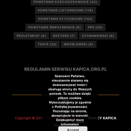
POWSTANIE KOŚCIUSZKOWSKIE
(43)
POWSTANIE LISTOPADOWE
(119)
POWSTANIE STYCZNIOWE
(142)
POWSTANIE WARSZAWSKIE
(8)
PPS
(20)
PROLETARIAT
(9)
REŻYSER
(7)
SZYMANOWSKI
(8)
TEATR
(22)
WRÓBLEWSKI
(6)
REGULAMIN SERWISU KAPICA.ORG.PL
Szanowni Państwo,
nieustannie staramy się
dostosowywać treści i
obsługę strony do Waszych
potrzeb. To możliwe dzięki
plikom cookies.
Wykorzystujemy je zgodnie
z Polityką prywatności.
Pozostając na stronie,
akceptujecie te warunki.
Copyright © 2014-2026 All Rights Reserved
IGNACY KAPICA
Dziękujemy!
more
information
FOUNDATION
Accept