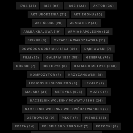
1794
(35)
1831
(95)
1863
(123)
AKTOR
(30)
AKT URODZENIA
(21)
AKT ZGONU
(20)
AKT ŚLUBU
(20)
ARMIA II RP
(41)
ARMIA KRAJOWA
(19)
ARMIA NAPOLEONA
(82)
BISKUP
(8)
CYTADELA WARSZAWSKA
(11)
DOWÓDCA ODDZIAŁU 1863
(46)
DĄBROWSKI
(7)
FILM
(25)
GALERIA 1831
(58)
GENERAŁ
(74)
GÓRSKI
(7)
HISTORYK
(8)
KATALOG METRYK
(648)
KOMPOZYTOR
(7)
KRZYŻANOWSKI
(8)
LEGIONY PIŁSUDSKIEGO
(9)
LEKARZ
(7)
MALARZ
(31)
METRYKA
(626)
MUZYK
(7)
NACZELNIK WOJENNY POWIATU 1863
(24)
NACZELNIK WOJENNY WOJEWÓDZTWA 1863
(7)
OSTROWSKI
(9)
PILOT
(7)
PISARZ
(45)
POETA
(34)
POLSKIE SIŁY ZBROJNE
(7)
POTOCKI
(8)