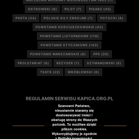
NACZELNIK WOJENNY WOJEWÓDZTWA 1863
(7)
OSTROWSKI
(9)
PILOT
(7)
PISARZ
(45)
POETA
(34)
POLSKIE SIŁY ZBROJNE
(7)
POTOCKI
(8)
POWSTANIE KOŚCIUSZKOWSKIE
(43)
POWSTANIE LISTOPADOWE
(119)
POWSTANIE STYCZNIOWE
(142)
POWSTANIE WARSZAWSKIE
(8)
PPS
(20)
PROLETARIAT
(9)
REŻYSER
(7)
SZYMANOWSKI
(8)
TEATR
(22)
WRÓBLEWSKI
(6)
REGULAMIN SERWISU KAPICA.ORG.PL
Szanowni Państwo,
nieustannie staramy się
dostosowywać treści i
obsługę strony do Waszych
potrzeb. To możliwe dzięki
plikom cookies.
Wykorzystujemy je zgodnie
z Polityką prywatności.