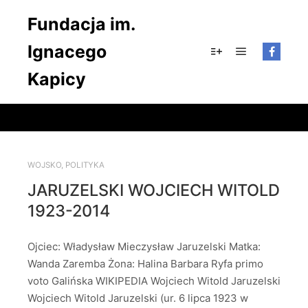
Fundacja im.
Ignacego
Główne men
Więcej informacji
Kapicy
WOJSKO
,
POLITYKA
JARUZELSKI WOJCIECH WITOLD
1923-2014
Ojciec: Władysław Mieczysław Jaruzelski Matka:
Wanda Zaremba Żona: Halina Barbara Ryfa primo
voto Galińska WIKIPEDIA Wojciech Witold Jaruzelski
Wojciech Witold Jaruzelski (ur. 6 lipca 1923 w