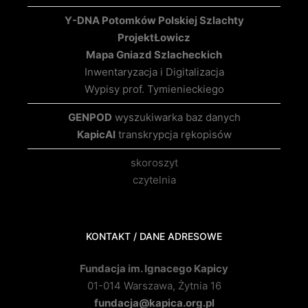
Y-DNA Potomków Polskiej Szlachty
Projekt
Łowicz
Mapa Gniazd Szlacheckich
Inwentaryzacja i Digitalizacja
Wypisy prof. Tymienieckiego
GENPOD
wyszukiwarka baz danych
KapicAI
transkrypcja rękopisów
skoroszyt
czytelnia
KONTAKT / DANE ADRESOWE
Fundacja im. Ignacego Kapicy
01-014 Warszawa, Żytnia 16
fundacja@kapica.org.pl