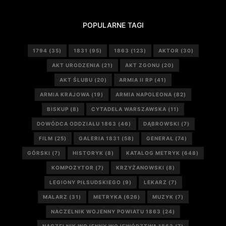
POPULARNE TAGI
1794
(35)
1831
(95)
1863
(123)
AKTOR
(30)
AKT URODZENIA
(21)
AKT ZGONU
(20)
AKT ŚLUBU
(20)
ARMIA II RP
(41)
ARMIA KRAJOWA
(19)
ARMIA NAPOLEONA
(82)
BISKUP
(8)
CYTADELA WARSZAWSKA
(11)
DOWÓDCA ODDZIAŁU 1863
(46)
DĄBROWSKI
(7)
FILM
(25)
GALERIA 1831
(58)
GENERAŁ
(74)
GÓRSKI
(7)
HISTORYK
(8)
KATALOG METRYK
(648)
KOMPOZYTOR
(7)
KRZYŻANOWSKI
(8)
LEGIONY PIŁSUDSKIEGO
(9)
LEKARZ
(7)
MALARZ
(31)
METRYKA
(626)
MUZYK
(7)
NACZELNIK WOJENNY POWIATU 1863
(24)