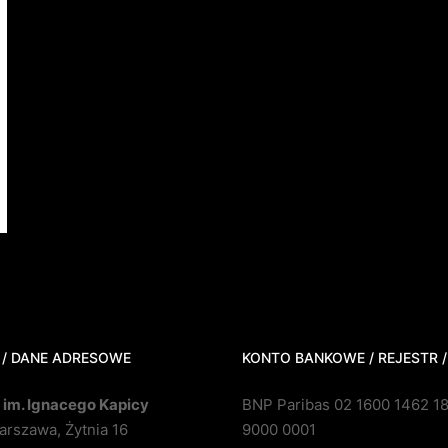
 / DANE ADRESOWE
KONTO BANKOWE / REJESTR /
 im. Ignacego Kapicy
BNP Paribas 02 1600 1462 1
rszawa, Żytnia 16
9000 0001