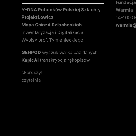
Fundacja 
Y-DNA Potomków Polskiej Szlachty
Warmia
Projekt
Łowicz
14-100 O
Mapa Gniazd Szlacheckich
warmia@k
Inwentaryzacja i Digitalizacja
Wypisy prof. Tymienieckiego
GENPOD
wyszukiwarka baz danych
KapicAI
transkrypcja rękopisów
skoroszyt
czytelnia