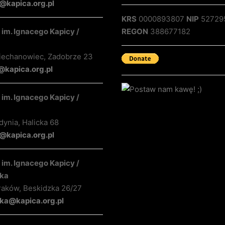
@kapica.org.pl
KRS
0000893807
NIP
52729
im. Ignacego Kapicy /
REGON
388677182
iechanowiec, Zadobrze 23
@kapica.org.pl
im. Ignacego Kapicy /
ynia, Halicka 68
kapica.org.pl
im. Ignacego Kapicy /
ka
raków, Beskidzka 26/27
ka@kapica.org.pl