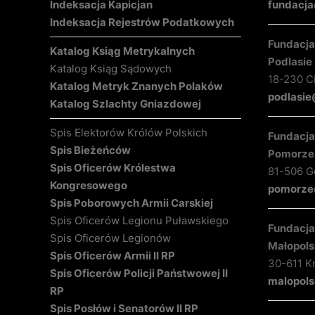
Indeksacja Kapicjan
fundacja
Indeksacja Rejestrów Podatkowych
Fundacja 
Katalog Ksiąg Metrykalnych
Podlasie
Katalog Ksiąg Sądowych
18-230 C
Katalog Metryk Znanych Polaków
podlasie
Katalog Szlachty Gniazdowej
Spis Elektorów Królów Polskich
Fundacja 
Spis Bieżeńców
Pomorze
Spis Oficerów Królestwa
81-506 Gd
Kongresowego
pomorze@
Spis Poborowych Armii Carskiej
Spis Oficerów Legionu Puławskiego
Fundacja 
Spis Oficerów Legionów
Małopols
Spis Oficerów Armii II RP
30-611 K
Spis Oficerów Policji Państwowej II
malopols
RP
Spis Posłów i Senatorów II RP