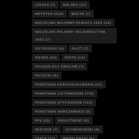
LEKARZ
(7)
MALARZ
(31)
METRYKA
(626)
MUZYK
(7)
NACZELNIK WOJENNY POWIATU 1863
(24)
NACZELNIK WOJENNY WOJEWÓDZTWA
1863
(7)
OSTROWSKI
(9)
PILOT
(7)
PISARZ
(45)
POETA
(34)
POLSKIE SIŁY ZBROJNE
(7)
POTOCKI
(8)
POWSTANIE KOŚCIUSZKOWSKIE
(43)
POWSTANIE LISTOPADOWE
(119)
POWSTANIE STYCZNIOWE
(142)
POWSTANIE WARSZAWSKIE
(8)
PPS
(20)
PROLETARIAT
(9)
REŻYSER
(7)
SZYMANOWSKI
(8)
TEATR
(22)
WRÓBLEWSKI
(6)