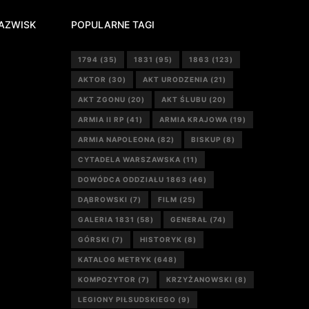
AZWISK
POPULARNE TAGI
1794
(35)
1831
(95)
1863
(123)
AKTOR
(30)
AKT URODZENIA
(21)
AKT ZGONU
(20)
AKT ŚLUBU
(20)
ARMIA II RP
(41)
ARMIA KRAJOWA
(19)
ARMIA NAPOLEONA
(82)
BISKUP
(8)
CYTADELA WARSZAWSKA
(11)
DOWÓDCA ODDZIAŁU 1863
(46)
DĄBROWSKI
(7)
FILM
(25)
GALERIA 1831
(58)
GENERAŁ
(74)
GÓRSKI
(7)
HISTORYK
(8)
KATALOG METRYK
(648)
KOMPOZYTOR
(7)
KRZYŻANOWSKI
(8)
LEGIONY PIŁSUDSKIEGO
(9)