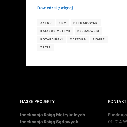
Dowiedz się więcej
AKTOR
FILM
HERMANOWSKI
KATALOG METRYK
KLECZEWSKI
KOTARBIŃSKI
METRYKA
PISARZ
TEATR
NASZE PROJEKTY
KONTAKT
Indeksacja Ksiąg Metrykalnych
Fundacja
Indeksacja Ksiąg Sądowych
01-014 Wa