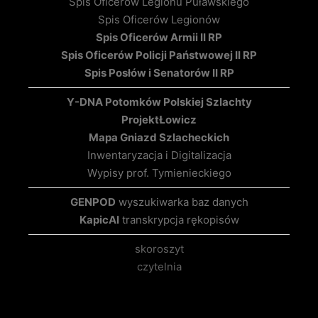
Spis Oficerów Legionu Puławskiego
Spis Oficerów Legionów
Spis Oficerów Armii II RP
Spis Oficerów Policji Państwowej II RP
Spis Posłów i Senatorów II RP
Y-DNA Potomków Polskiej Szlachty
Projekt
Łowicz
Mapa Gniazd Szlacheckich
Inwentaryzacja i Digitalizacja
Wypisy prof. Tymienieckiego
GENPOD
wyszukiwarka baz danych
KapicAI
transkrypcja rękopisów
skoroszyt
czytelnia