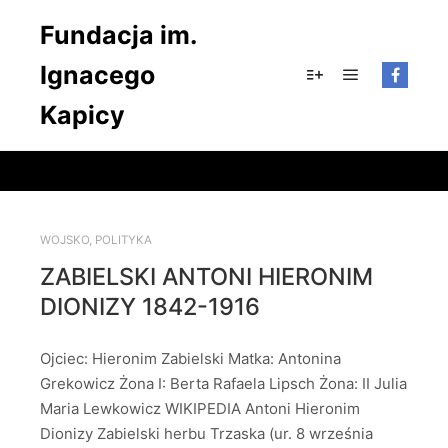
Fundacja im.
Ignacego
Główne men
Więcej informacji
Kapicy
WOJSKO
,
POLITYKA
ZABIELSKI ANTONI HIERONIM
DIONIZY 1842-1916
Ojciec: Hieronim Zabielski Matka: Antonina
Grekowicz Żona I: Berta Rafaela Lipsch Żona: II Julia
Maria Lewkowicz WIKIPEDIA Antoni Hieronim
Dionizy Zabielski herbu Trzaska (ur. 8 września