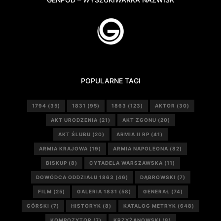
POPULARNE TAGI
1794
(35)
1831
(95)
1863
(123)
AKTOR
(30)
AKT URODZENIA
(21)
AKT ZGONU
(20)
AKT ŚLUBU
(20)
ARMIA II RP
(41)
ARMIA KRAJOWA
(19)
ARMIA NAPOLEONA
(82)
BISKUP
(8)
CYTADELA WARSZAWSKA
(11)
DOWÓDCA ODDZIAŁU 1863
(46)
DĄBROWSKI
(7)
FILM
(25)
GALERIA 1831
(58)
GENERAŁ
(74)
GÓRSKI
(7)
HISTORYK
(8)
KATALOG METRYK
(648)
KOMPOZYTOR
(7)
KRZYŻANOWSKI
(8)