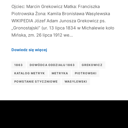
Ojciec: Marcin Grekowicz Matka: Franciszka
Piotrowska Żona: Kamila Bronisława Wasylewska
WIKIPEDIA Józef Adam Junosza Grekowicz ps.
„Gronostajski” (ur. 13 lipca 1834 w Michalewie koło
Mińska, zm. 26 lipca 1912 we…
Dowiedz się więcej
1863
DOWÓDCA ODDZIAŁU 1863
GREKOWICZ
KATALOG METRYK
METRYKA
PIOTROWSKI
POWSTANIE STYCZNIOWE
WASYLEWSKI