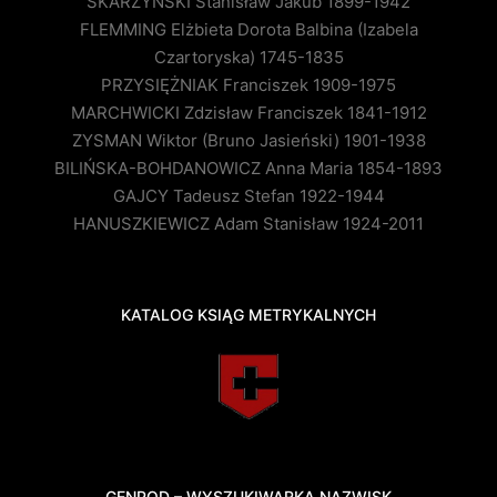
SKARZYŃSKI Stanisław Jakub 1899-1942
FLEMMING Elżbieta Dorota Balbina (Izabela
Czartoryska) 1745-1835
PRZYSIĘŻNIAK Franciszek 1909-1975
MARCHWICKI Zdzisław Franciszek 1841-1912
ZYSMAN Wiktor (Bruno Jasieński) 1901-1938
BILIŃSKA-BOHDANOWICZ Anna Maria 1854-1893
GAJCY Tadeusz Stefan 1922-1944
HANUSZKIEWICZ Adam Stanisław 1924-2011
KATALOG KSIĄG METRYKALNYCH
GENPOD – WYSZUKIWARKA NAZWISK