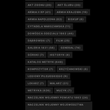
AKT ZGONU
(20)
AKT ŚLUBU
(20)
ARMIA II RP
(41)
ARMIA KRAJOWA
(19)
ARMIA NAPOLEONA
(82)
BISKUP
(8)
CYTADELA WARSZAWSKA
(11)
DOWÓDCA ODDZIAŁU 1863
(46)
DĄBROWSKI
(7)
FILM
(25)
GALERIA 1831
(58)
GENERAŁ
(74)
GÓRSKI
(7)
HISTORYK
(8)
KATALOG METRYK
(648)
KOMPOZYTOR
(7)
KRZYŻANOWSKI
(8)
LEGIONY PIŁSUDSKIEGO
(9)
LEKARZ
(7)
MALARZ
(31)
METRYKA
(626)
MUZYK
(7)
NACZELNIK WOJENNY POWIATU 1863
(24)
NACZELNIK WOJENNY WOJEWÓDZTWA