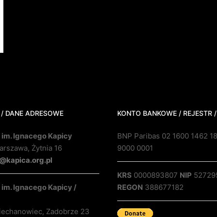
 / DANE ADRESOWE
KONTO BANKOWE / REJESTR /
 im. Ignacego Kapicy
BNP Paribas 02 1600 1462 1
rszawa, Żytnia 16
9000 0001
@kapica.org.pl
KRS
0000893807
NIP
52729
im. Ignacego Kapicy /
REGON
388677182
iechanowiec, Zadobrze 23