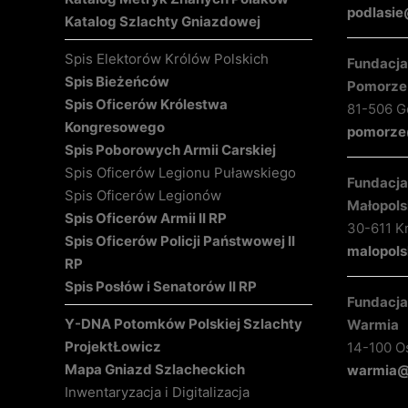
podlasie
Katalog Szlachty Gniazdowej
Spis Elektorów Królów Polskich
Fundacja 
Spis Bieżeńców
Pomorze
Spis Oficerów Królestwa
81-506 Gd
Kongresowego
pomorze@
Spis Poborowych Armii Carskiej
Spis Oficerów Legionu Puławskiego
Fundacja 
Spis Oficerów Legionów
Małopols
Spis Oficerów Armii II RP
30-611 K
Spis Oficerów Policji Państwowej II
malopols
RP
Spis Posłów i Senatorów II RP
Fundacja 
Y-DNA Potomków Polskiej Szlachty
Warmia
Projekt
Łowicz
14-100 O
Mapa Gniazd Szlacheckich
warmia@k
Inwentaryzacja i Digitalizacja