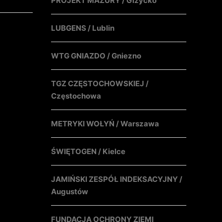
PROJEKT MAZURY / Giżycko
LUBGENS / Lublin
WTG GNIAZDO / Gniezno
TGZ CZĘSTOCHOWSKIEJ /
Częstochowa
METRYKI WOŁYŃ / Warszawa
ŚWIĘTOGEN / Kielce
JAMIŃSKI ZESPÓŁ INDEKSACYJNY /
Augustów
FUNDACJA OCHRONY ZIEMI