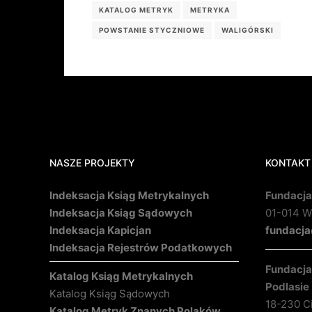
KATALOG METRYK
METRYKA
POWSTANIE STYCZNIOWE
WALIGÓRSKI
NASZE PROJEKTY
KONTAKT
Indeksacja Ksiąg Metrykalnych
Fundacja
Indeksacja Ksiąg Sądowych
01-014 Wa
Indeksacja Kapicjan
fundacja
Indeksacja Rejestrów Podatkowych
Fundacja 
Katalog Ksiąg Metrykalnych
Podlasie
Katalog Ksiąg Sądowych
18-230 C
Katalog Metryk Znanych Polaków