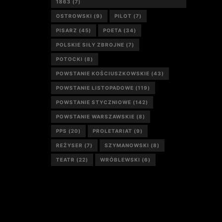
1863
(7)
OSTROWSKI
(9)
PILOT
(7)
PISARZ
(45)
POETA
(34)
POLSKIE SIŁY ZBROJNE
(7)
POTOCKI
(8)
POWSTANIE KOŚCIUSZKOWSKIE
(43)
POWSTANIE LISTOPADOWE
(119)
POWSTANIE STYCZNIOWE
(142)
POWSTANIE WARSZAWSKIE
(8)
PPS
(20)
PROLETARIAT
(9)
REŻYSER
(7)
SZYMANOWSKI
(8)
TEATR
(22)
WRÓBLEWSKI
(6)