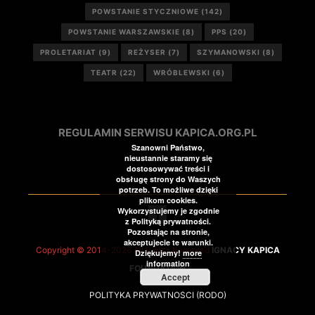
POWSTANIE STYCZNIOWE
(142)
POWSTANIE WARSZAWSKIE
(8)
PPS
(20)
PROLETARIAT
(9)
REŻYSER
(7)
SZYMANOWSKI
(8)
TEATR
(22)
WRÓBLEWSKI
(6)
REGULAMIN SERWISU KAPICA.ORG.PL
Szanowni Państwo,
nieustannie staramy się
dostosowywać treści i
obsługę strony do Waszych
potrzeb. To możliwe dzięki
plikom cookies.
Wykorzystujemy je zgodnie
z Polityką prywatności.
Pozostając na stronie,
akceptujecie te warunki.
Copyright © 2014-2026 All Rights Reserved
IGNACY KAPICA
Dziękujemy!
more
information
FOUNDATION
Accept
POLITYKA PRYWATNOŚCI (RODO)