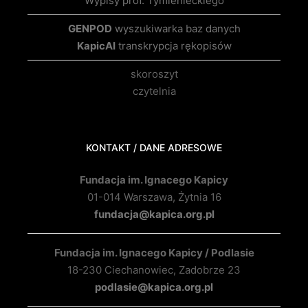
Wypisy prof. Tymienieckiego
GENPOD
wyszukiwarka baz danych
KapicAI
transkrypcja rękopisów
skoroszyt
czytelnia
KONTAKT / DANE ADRESOWE
Fundacja im. Ignacego Kapicy
01-014 Warszawa, Żytnia 16
fundacja@kapica.org.pl
Fundacja im. Ignacego Kapicy / Podlasie
18-230 Ciechanowiec, Zadobrze 23
podlasie@kapica.org.pl