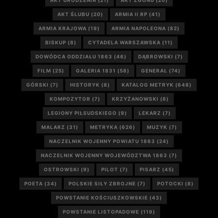
AKT URODZENIA
(21)
AKT ZGONU
(20)
AKT ŚLUBU
(20)
ARMIA II RP
(41)
ARMIA KRAJOWA
(19)
ARMIA NAPOLEONA
(82)
BISKUP
(8)
CYTADELA WARSZAWSKA
(11)
DOWÓDCA ODDZIAŁU 1863
(46)
DĄBROWSKI
(7)
FILM
(25)
GALERIA 1831
(58)
GENERAŁ
(74)
GÓRSKI
(7)
HISTORYK
(8)
KATALOG METRYK
(648)
KOMPOZYTOR
(7)
KRZYŻANOWSKI
(8)
LEGIONY PIŁSUDSKIEGO
(9)
LEKARZ
(7)
MALARZ
(31)
METRYKA
(626)
MUZYK
(7)
NACZELNIK WOJENNY POWIATU 1863
(24)
NACZELNIK WOJENNY WOJEWÓDZTWA 1863
(7)
OSTROWSKI
(9)
PILOT
(7)
PISARZ
(45)
POETA
(34)
POLSKIE SIŁY ZBROJNE
(7)
POTOCKI
(8)
POWSTANIE KOŚCIUSZKOWSKIE
(43)
POWSTANIE LISTOPADOWE
(119)