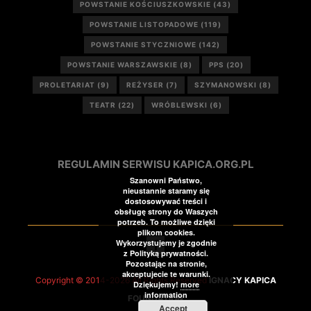
POWSTANIE KOŚCIUSZKOWSKIE
(43)
POWSTANIE LISTOPADOWE
(119)
POWSTANIE STYCZNIOWE
(142)
POWSTANIE WARSZAWSKIE
(8)
PPS
(20)
PROLETARIAT
(9)
REŻYSER
(7)
SZYMANOWSKI
(8)
TEATR
(22)
WRÓBLEWSKI
(6)
REGULAMIN SERWISU KAPICA.ORG.PL
Szanowni Państwo,
nieustannie staramy się
dostosowywać treści i
obsługę strony do Waszych
potrzeb. To możliwe dzięki
plikom cookies.
Wykorzystujemy je zgodnie
z Polityką prywatności.
Pozostając na stronie,
akceptujecie te warunki.
Copyright © 2014-2026 All Rights Reserved
IGNACY KAPICA
Dziękujemy!
more
information
FOUNDATION
Accept