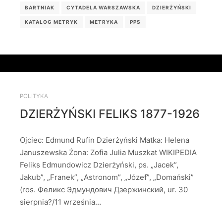
BARTNIAK
CYTADELA WARSZAWSKA
DZIERŻYŃSKI
KATALOG METRYK
METRYKA
PPS
POLITYKA
DZIERŻYŃSKI FELIKS 1877-1926
Ojciec: Edmund Rufin Dzierżyński Matka: Helena
Januszewska Żona: Zofia Julia Muszkat WIKIPEDIA
Feliks Edmundowicz Dzierżyński, ps. „Jacek”,
Jakub”, „Franek”, „Astronom”, „Józef”, „Domański”
(ros. Феликс Эдмундович Дзержинский, ur. 30
sierpnia?/11 września…