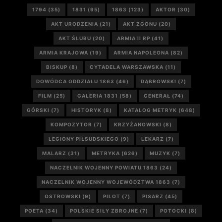
1794
(35)
1831
(95)
1863
(123)
AKTOR
(30)
AKT URODZENIA
(21)
AKT ZGONU
(20)
AKT ŚLUBU
(20)
ARMIA II RP
(41)
ARMIA KRAJOWA
(19)
ARMIA NAPOLEONA
(82)
BISKUP
(8)
CYTADELA WARSZAWSKA
(11)
DOWÓDCA ODDZIAŁU 1863
(46)
DĄBROWSKI
(7)
FILM
(25)
GALERIA 1831
(58)
GENERAŁ
(74)
GÓRSKI
(7)
HISTORYK
(8)
KATALOG METRYK
(648)
KOMPOZYTOR
(7)
KRZYŻANOWSKI
(8)
LEGIONY PIŁSUDSKIEGO
(9)
LEKARZ
(7)
MALARZ
(31)
METRYKA
(626)
MUZYK
(7)
NACZELNIK WOJENNY POWIATU 1863
(24)
NACZELNIK WOJENNY WOJEWÓDZTWA 1863
(7)
OSTROWSKI
(9)
PILOT
(7)
PISARZ
(45)
POETA
(34)
POLSKIE SIŁY ZBROJNE
(7)
POTOCKI
(8)