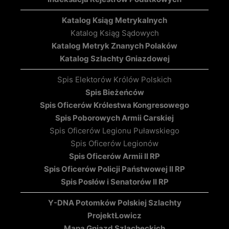
Katalog Ksiąg Metrykalnych
Katalog Ksiąg Sądowych
Katalog Metryk Znanych Polaków
Katalog Szlachty Gniazdowej
Spis Elektorów Królów Polskich
Spis Bieżeńców
Spis Oficerów Królestwa Kongresowego
Spis Poborowych Armii Carskiej
Spis Oficerów Legionu Puławskiego
Spis Oficerów Legionów
Spis Oficerów Armii II RP
Spis Oficerów Policji Państwowej II RP
Spis Posłów i Senatorów II RP
Y-DNA Potomków Polskiej Szlachty
Projekt
Łowicz
Mapa Gniazd Szlacheckich