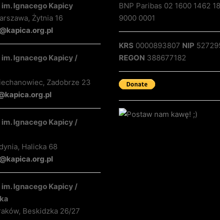
 im. Ignacego Kapicy
BNP Paribas 02 1600 1462 1
rszawa, Żytnia 16
9000 0001
@kapica.org.pl
KRS
0000893807
NIP
52729
im. Ignacego Kapicy /
REGON
388677182
iechanowiec, Zadobrze 23
@kapica.org.pl
im. Ignacego Kapicy /
ynia, Halicka 68
kapica.org.pl
im. Ignacego Kapicy /
ka
raków, Beskidzka 26/27