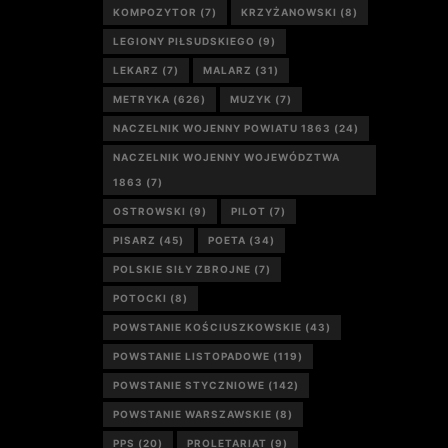
KOMPOZYTOR
(7)
KRZYŻANOWSKI
(8)
LEGIONY PIŁSUDSKIEGO
(9)
LEKARZ
(7)
MALARZ
(31)
METRYKA
(626)
MUZYK
(7)
NACZELNIK WOJENNY POWIATU 1863
(24)
NACZELNIK WOJENNY WOJEWÓDZTWA
1863
(7)
OSTROWSKI
(9)
PILOT
(7)
PISARZ
(45)
POETA
(34)
POLSKIE SIŁY ZBROJNE
(7)
POTOCKI
(8)
POWSTANIE KOŚCIUSZKOWSKIE
(43)
POWSTANIE LISTOPADOWE
(119)
POWSTANIE STYCZNIOWE
(142)
POWSTANIE WARSZAWSKIE
(8)
PPS
(20)
PROLETARIAT
(9)