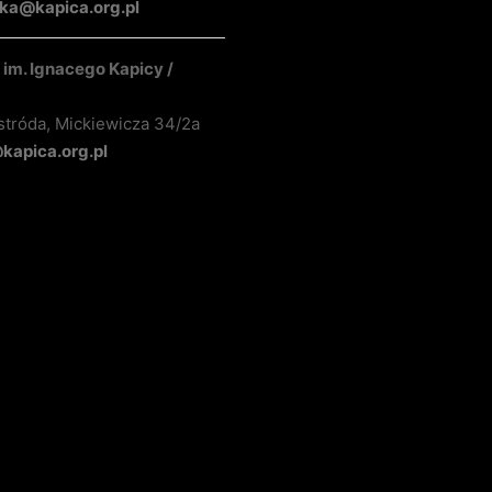
ka@kapica.org.pl
im. Ignacego Kapicy /
stróda, Mickiewicza 34/2a
apica.org.pl