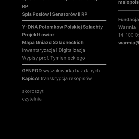
malopols
RP
Spis Posłów i Senatorów II RP
Fundacja 
Y-DNA Potomków Polskiej Szlachty
Warmia
Projekt
Łowicz
14-100 O
Mapa Gniazd Szlacheckich
warmia@k
Inwentaryzacja i Digitalizacja
Wypisy prof. Tymienieckiego
GENPOD
wyszukiwarka baz danych
KapicAI
transkrypcja rękopisów
skoroszyt
czytelnia