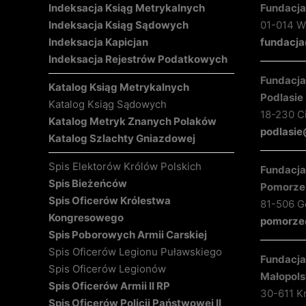
Indeksacja Ksiąg Metrykalnych
Fundacja
Indeksacja Ksiąg Sądowych
01-014 Wa
Indeksacja Kapicjan
fundacja
Indeksacja Rejestrów Podatkowych
Fundacja 
Katalog Ksiąg Metrykalnych
Podlasie
Katalog Ksiąg Sądowych
18-230 C
Katalog Metryk Znanych Polaków
podlasie
Katalog Szlachty Gniazdowej
Spis Elektorów Królów Polskich
Fundacja 
Spis Bieżeńców
Pomorze
Spis Oficerów Królestwa
81-506 Gd
Kongresowego
pomorze@
Spis Poborowych Armii Carskiej
Spis Oficerów Legionu Puławskiego
Fundacja 
Spis Oficerów Legionów
Małopols
Spis Oficerów Armii II RP
30-611 K
Spis Oficerów Policji Państwowej II