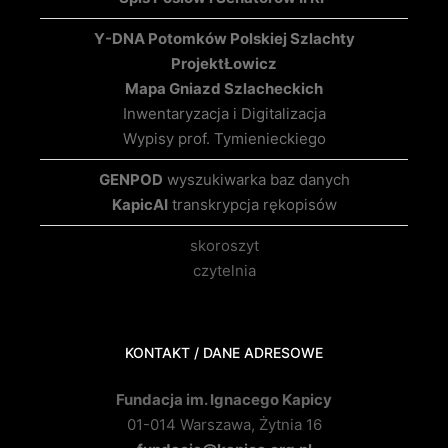
Y-DNA Potomków Polskiej Szlachty
Projekt
Łowicz
Mapa Gniazd Szlacheckich
Inwentaryzacja i Digitalizacja
Wypisy prof. Tymienieckiego
GENPOD
wyszukiwarka baz danych
KapicAI
transkrypcja rękopisów
skoroszyt
czytelnia
KONTAKT / DANE ADRESOWE
Fundacja im. Ignacego Kapicy
01-014 Warszawa, Żytnia 16