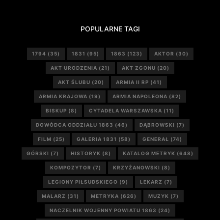
POPULARNE TAGI
1794
(35)
1831
(95)
1863
(123)
AKTOR
(30)
AKT URODZENIA
(21)
AKT ZGONU
(20)
AKT ŚLUBU
(20)
ARMIA II RP
(41)
ARMIA KRAJOWA
(19)
ARMIA NAPOLEONA
(82)
BISKUP
(8)
CYTADELA WARSZAWSKA
(11)
DOWÓDCA ODDZIAŁU 1863
(46)
DĄBROWSKI
(7)
FILM
(25)
GALERIA 1831
(58)
GENERAŁ
(74)
GÓRSKI
(7)
HISTORYK
(8)
KATALOG METRYK
(648)
KOMPOZYTOR
(7)
KRZYŻANOWSKI
(8)
LEGIONY PIŁSUDSKIEGO
(9)
LEKARZ
(7)
MALARZ
(31)
METRYKA
(626)
MUZYK
(7)
NACZELNIK WOJENNY POWIATU 1863
(24)