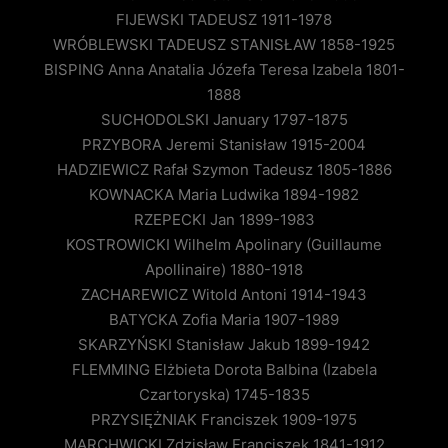
FIJEWSKI TADEUSZ 1911-1978
WRÓBLEWSKI TADEUSZ STANISŁAW 1858-1925
BISPING Anna Anatalia Józefa Teresa Izabela 1801-
1888
SUCHODOLSKI January 1797-1875
PRZYBORA Jeremi Stanisław 1915-2004
HADZIEWICZ Rafał Szymon Tadeusz 1805-1886
KOWNACKA Maria Ludwika 1894-1982
RZEPECKI Jan 1899-1983
KOSTROWICKI Wilhelm Apolinary (Guillaume
Apollinaire) 1880-1918
ZACHAREWICZ Witold Antoni 1914-1943
BATYCKA Zofia Maria 1907-1989
SKARZYŃSKI Stanisław Jakub 1899-1942
FLEMMING Elżbieta Dorota Balbina (Izabela
Czartoryska) 1745-1835
PRZYSIĘŻNIAK Franciszek 1909-1975
MARCHWICKI Zdzisław Franciszek 1841-1912