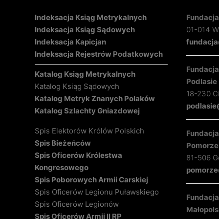
Indeksacja Ksiąg Metrykalnych
Fundacja
Indeksacja Ksiąg Sądowych
01-014 Wa
Indeksacja Kapicjan
fundacja
Indeksacja Rejestrów Podatkowych
Fundacja 
Katalog Ksiąg Metrykalnych
Podlasie
Katalog Ksiąg Sądowych
18-230 C
Katalog Metryk Znanych Polaków
podlasie
Katalog Szlachty Gniazdowej
Spis Elektorów Królów Polskich
Fundacja 
Spis Bieżeńców
Pomorze
Spis Oficerów Królestwa
81-506 Gd
Kongresowego
pomorze@
Spis Poborowych Armii Carskiej
Spis Oficerów Legionu Puławskiego
Fundacja 
Spis Oficerów Legionów
Małopols
Spis Oficerów Armii II RP