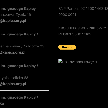
 im. Ignacego Kapicy
BNP Paribas 02 1600 1462 1
rszawa, Żytnia 16
9000 0001
@kapica.org.pl
KRS
0000893807
NIP
52729
im. Ignacego Kapicy /
REGON
388677182
iechanowiec, Zadobrze 23
@kapica.org.pl
im. Ignacego Kapicy /
ynia, Halicka 68
kapica.org.pl
im. Ignacego Kapicy /
ka