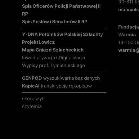
30-611 K
Spis Oficerów Policji Państwowej II
malopols
RP
Spis Posłów i Senatorów II RP
Fundacja 
Y-DNA Potomków Polskiej Szlachty
Warmia
Projekt
Łowicz
14-100 O
Mapa Gniazd Szlacheckich
warmia@k
Inwentaryzacja i Digitalizacja
Wypisy prof. Tymienieckiego
GENPOD
wyszukiwarka baz danych
KapicAI
transkrypcja rękopisów
skoroszyt
czytelnia