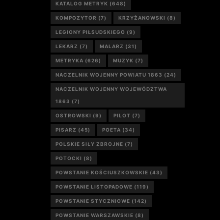
KATALOG METRYK
(648)
KOMPOZYTOR
(7)
KRZYŻANOWSKI
(8)
LEGIONY PIŁSUDSKIEGO
(9)
LEKARZ
(7)
MALARZ
(31)
METRYKA
(626)
MUZYK
(7)
NACZELNIK WOJENNY POWIATU 1863
(24)
NACZELNIK WOJENNY WOJEWÓDZTWA
1863
(7)
OSTROWSKI
(9)
PILOT
(7)
PISARZ
(45)
POETA
(34)
POLSKIE SIŁY ZBROJNE
(7)
POTOCKI
(8)
POWSTANIE KOŚCIUSZKOWSKIE
(43)
POWSTANIE LISTOPADOWE
(119)
POWSTANIE STYCZNIOWE
(142)
POWSTANIE WARSZAWSKIE
(8)