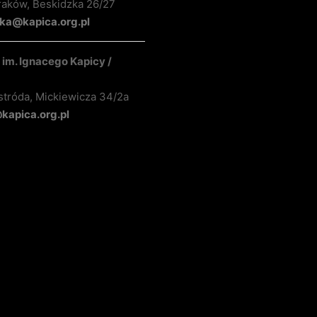
raków, Beskidzka 26/27
ka@kapica.org.pl
im. Ignacego Kapicy /
stróda, Mickiewicza 34/2a
apica.org.pl