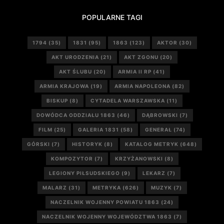
POPULARNE TAGI
1794
(35)
1831
(95)
1863
(123)
AKTOR
(30)
AKT URODZENIA
(21)
AKT ZGONU
(20)
AKT ŚLUBU
(20)
ARMIA II RP
(41)
ARMIA KRAJOWA
(19)
ARMIA NAPOLEONA
(82)
BISKUP
(8)
CYTADELA WARSZAWSKA
(11)
DOWÓDCA ODDZIAŁU 1863
(46)
DĄBROWSKI
(7)
FILM
(25)
GALERIA 1831
(58)
GENERAŁ
(74)
GÓRSKI
(7)
HISTORYK
(8)
KATALOG METRYK
(648)
KOMPOZYTOR
(7)
KRZYŻANOWSKI
(8)
LEGIONY PIŁSUDSKIEGO
(9)
LEKARZ
(7)
MALARZ
(31)
METRYKA
(626)
MUZYK
(7)
NACZELNIK WOJENNY POWIATU 1863
(24)
NACZELNIK WOJENNY WOJEWÓDZTWA 1863
(7)