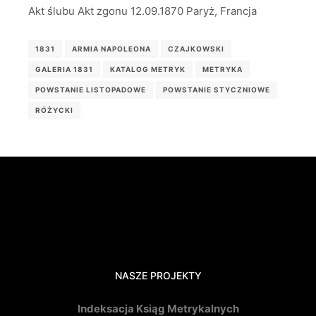
Akt ślubu Akt zgonu 12.09.1870 Paryż, Francja
1831
ARMIA NAPOLEONA
CZAJKOWSKI
GALERIA 1831
KATALOG METRYK
METRYKA
POWSTANIE LISTOPADOWE
POWSTANIE STYCZNIOWE
RÓŻYCKI
NASZE PROJEKTY
Indeksacja Ksiąg Metrykalnych