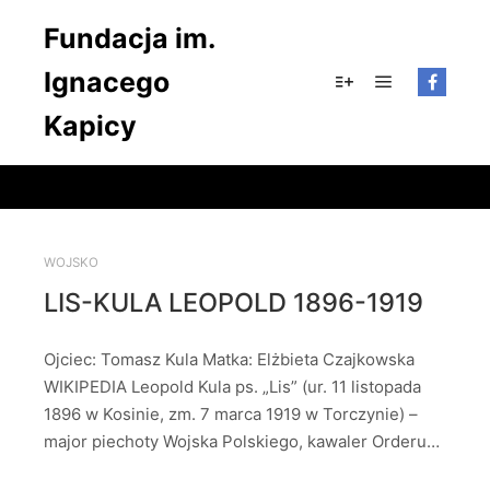
Fundacja im.
Ignacego
Główne men
Więcej informacji
Kapicy
WOJSKO
LIS-KULA LEOPOLD 1896-1919
Ojciec: Tomasz Kula Matka: Elżbieta Czajkowska
WIKIPEDIA Leopold Kula ps. „Lis” (ur. 11 listopada
1896 w Kosinie, zm. 7 marca 1919 w Torczynie) –
major piechoty Wojska Polskiego, kawaler Orderu…