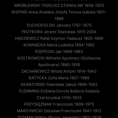
WRÓBLEWSKI TADEUSZ STANISŁAW 1858-1925
BISPING Anna Anatalia Józefa Teresa Izabela 1801-
1888
SUCHODOLSKI January 1797-1875
PRZYBORA Jeremi Stanisław 1915-2004
HADZIEWICZ Rafał Szymon Tadeusz 1805-1886
KOWNACKA Maria Ludwika 1894-1982
RZEPECKI Jan 1899-1983
KOSTROWICKI Wilhelm Apolinary (Guillaume
Apollinaire) 1880-1918
ZACHAREWICZ Witold Antoni 1914-1943
BATYCKA Zofia Maria 1907-1989
SKARZYŃSKI Stanisław Jakub 1899-1942
FLEMMING Elżbieta Dorota Balbina (Izabela
Czartoryska) 1745-1835
PRZYSIĘŻNIAK Franciszek 1909-1975
MARCHWICKI Zdzisław Franciszek 1841-1912
ZYSMAN Wiktor (Bruno Jasieński) 1901-1938