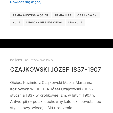
Dowiedz się więcej
ARMIA AUSTRO-WĘGIER
ARMIA II RP
CZAJKOWSKI
KULA
LEGIONY PIŁSUDSKIEGO
LIS-KULA
KOŚCIÓŁ
,
POLITYKA
,
WOJSKO
CZAJKOWSKI JÓZEF 1837-1907
Ojciec: Kazimierz Czajkowski Matka: Marianna
Kozłowska WIKIPEDIA Józef Czajkowski (ur. 27
stycznia 1837 w Królikowie, zm. w lutym 1907 w
Antwerpii) – polski duchowny katolicki, powstaniec
styczniowy. więcej… Akt urodzenia…