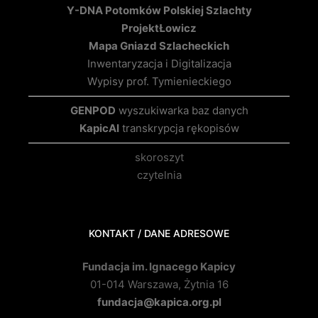
Y-DNA Potomków Polskiej Szlachty
Projekt
Łowicz
Mapa Gniazd Szlacheckich
Inwentaryzacja i Digitalizacja
Wypisy prof. Tymienieckiego
GENPOD
wyszukiwarka baz danych
KapicAI
transkrypcja rękopisów
skoroszyt
czytelnia
KONTAKT / DANE ADRESOWE
Fundacja im. Ignacego Kapicy
01-014 Warszawa, Żytnia 16
fundacja@kapica.org.pl