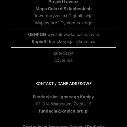
Projekt
Łowicz
Mapa Gniazd Szlacheckich
Inwentaryzacja i Digitalizacja
Wypisy prof. Tymienieckiego
GENPOD
wyszukiwarka baz danych
KapicAI
transkrypcja rękopisów
skoroszyt
czytelnia
KONTAKT / DANE ADRESOWE
Fundacja im. Ignacego Kapicy
01-014 Warszawa, Żytnia 16
fundacja@kapica.org.pl
Fundacja im. Ignacego Kapicy / Podlasie