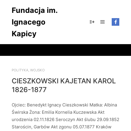
Fundacja im.
Ignacego
Główne men
Więcej informacji
Kapicy
POLITYKA
,
WOJSKO
CIESZKOWSKI KAJETAN KAROL
1826-1877
Ojciec: Benedykt Ignacy Cieszkowski Matka: Albina
Świrska Żona: Emilia Kornelia Kuczewska Akt
urodzenia 02.11.1826 Seroczyn Akt ślubu 29.09.1852
Starościn, Garbów Akt zgonu 05.07.1877 Kraków