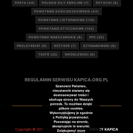
POETA
(34)
POLSKIE SIŁY ZBROJNE
(7)
POTOCKI
(8)
POWSTANIE KOŚCIUSZKOWSKIE
(43)
POWSTANIE LISTOPADOWE
(119)
POWSTANIE STYCZNIOWE
(142)
POWSTANIE WARSZAWSKIE
(8)
PPS
(20)
PROLETARIAT
(9)
REŻYSER
(7)
SZYMANOWSKI
(8)
TEATR
(22)
WRÓBLEWSKI
(6)
REGULAMIN SERWISU KAPICA.ORG.PL
Szanowni Państwo,
nieustannie staramy się
dostosowywać treści i
obsługę strony do Waszych
potrzeb. To możliwe dzięki
plikom cookies.
Wykorzystujemy je zgodnie
z Polityką prywatności.
Pozostając na stronie,
akceptujecie te warunki.
Copyright © 2014-2026 All Rights Reserved
IGNACY KAPICA
Dziękujemy!
more