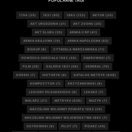
POPULARNE TAGI
1794
(35)
1831
(95)
1863
(123)
AKTOR
(30)
AKT URODZENIA
(21)
AKT ZGONU
(20)
AKT ŚLUBU
(20)
ARMIA II RP
(41)
ARMIA KRAJOWA
(19)
ARMIA NAPOLEONA
(82)
BISKUP
(8)
CYTADELA WARSZAWSKA
(11)
DOWÓDCA ODDZIAŁU 1863
(46)
DĄBROWSKI
(7)
FILM
(25)
GALERIA 1831
(58)
GENERAŁ
(74)
GÓRSKI
(7)
HISTORYK
(8)
KATALOG METRYK
(648)
KOMPOZYTOR
(7)
KRZYŻANOWSKI
(8)
LEGIONY PIŁSUDSKIEGO
(9)
LEKARZ
(7)
MALARZ
(31)
METRYKA
(626)
MUZYK
(7)
NACZELNIK WOJENNY POWIATU 1863
(24)
NACZELNIK WOJENNY WOJEWÓDZTWA 1863
(7)
OSTROWSKI
(9)
PILOT
(7)
PISARZ
(45)