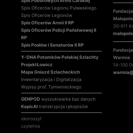
Spis Poborowych Armii Carskiej
Spis Oficerów Legionu Puławskiego
Fundacja 
Spis Oficerów Legionów
Małopols
Spis Oficerów Armii II RP
30-611 K
Spis Oficerów Policji Państwowej II
malopols
RP
Spis Posłów i Senatorów II RP
Fundacja 
Y-DNA Potomków Polskiej Szlachty
Warmia
Projekt
Łowicz
14-100 O
Mapa Gniazd Szlacheckich
warmia@k
Inwentaryzacja i Digitalizacja
Wypisy prof. Tymienieckiego
GENPOD
wyszukiwarka baz danych
KapicAI
transkrypcja rękopisów
skoroszyt
czytelnia