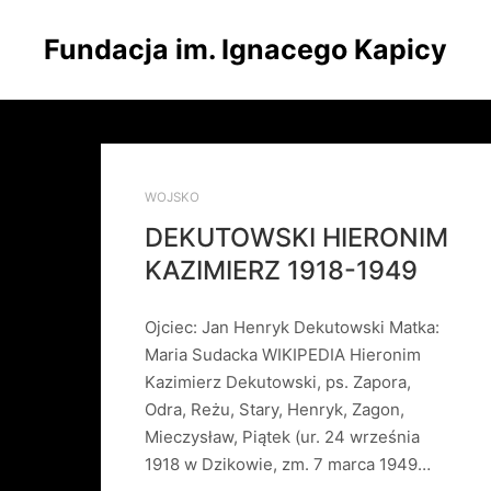
Fundacja im. Ignacego Kapicy
WOJSKO
DEKUTOWSKI HIERONIM
KAZIMIERZ 1918-1949
Ojciec: Jan Henryk Dekutowski Matka:
Maria Sudacka WIKIPEDIA Hieronim
Kazimierz Dekutowski, ps. Zapora,
Odra, Reżu, Stary, Henryk, Zagon,
Mieczysław, Piątek (ur. 24 września
1918 w Dzikowie, zm. 7 marca 1949…