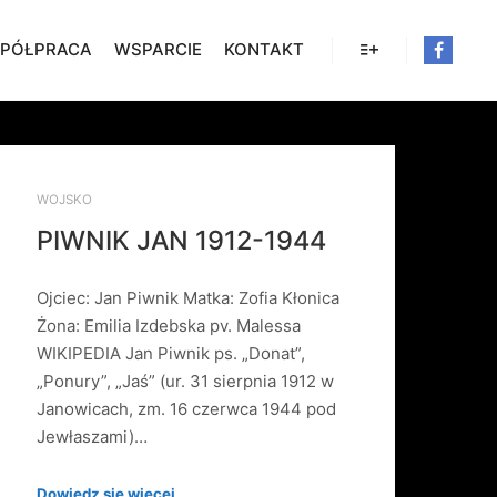
PÓŁPRACA
WSPARCIE
KONTAKT
Więcej informacji
WOJSKO
PIWNIK JAN 1912-1944
Ojciec: Jan Piwnik Matka: Zofia Kłonica
Żona: Emilia Izdebska pv. Malessa
WIKIPEDIA Jan Piwnik ps. „Donat”,
„Ponury”, „Jaś” (ur. 31 sierpnia 1912 w
Janowicach, zm. 16 czerwca 1944 pod
Jewłaszami)…
Dowiedz się więcej