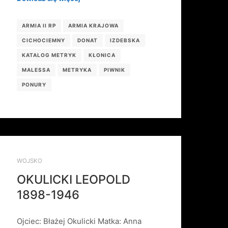
ARMIA II RP
ARMIA KRAJOWA
CICHOCIEMNY
DONAT
IZDEBSKA
KATALOG METRYK
KŁONICA
MALESSA
METRYKA
PIWNIK
PONURY
WOJSKO
OKULICKI LEOPOLD
1898-1946
Ojciec: Błażej Okulicki Matka: Anna