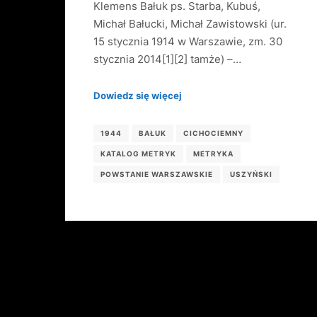
Klemens Bałuk ps. Starba, Kubuś,
Michał Bałucki, Michał Zawistowski (ur.
15 stycznia 1914 w Warszawie, zm. 30
stycznia 2014[1][2] tamże) –…
Dowiedz się więcej
1944
BAŁUK
CICHOCIEMNY
KATALOG METRYK
METRYKA
POWSTANIE WARSZAWSKIE
USZYŃSKI