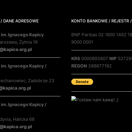
 / DANE ADRESOWE
KONTO BANKOWE / REJESTR /
 im. Ignacego Kapicy
BNP Paribas 02 1600 1462 1
rszawa, Żytnia 16
9000 0001
@kapica.org.pl
KRS
0000893807
NIP
52729
im. Ignacego Kapicy /
REGON
388677182
iechanowiec, Zadobrze 23
@kapica.org.pl
im. Ignacego Kapicy /
ynia, Halicka 68
kapica.org.pl