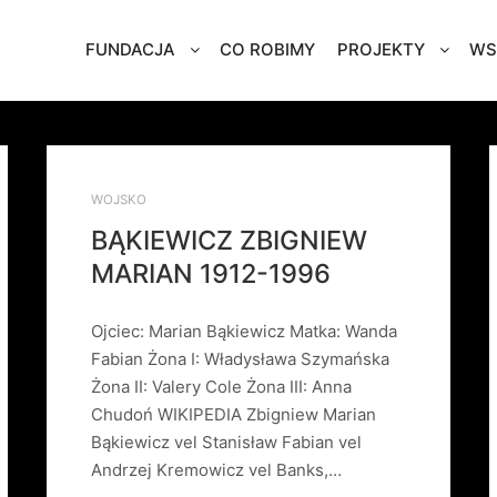
FUNDACJA
CO ROBIMY
PROJEKTY
WS
WOJSKO
BĄKIEWICZ ZBIGNIEW
MARIAN 1912-1996
Ojciec: Marian Bąkiewicz Matka: Wanda
Fabian Żona I: Władysława Szymańska
Żona II: Valery Cole Żona III: Anna
Chudoń WIKIPEDIA Zbigniew Marian
Bąkiewicz vel Stanisław Fabian vel
Andrzej Kremowicz vel Banks,…