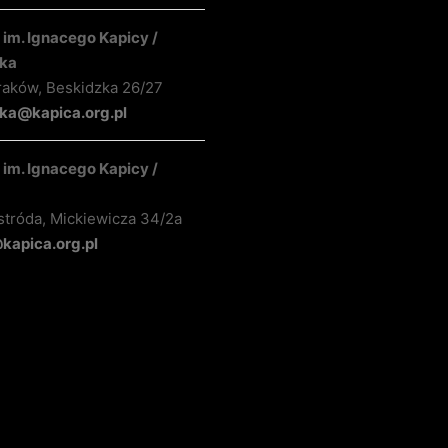
im. Ignacego Kapicy /
ka
raków, Beskidzka 26/27
ka@kapica.org.pl
im. Ignacego Kapicy /
stróda, Mickiewicza 34/2a
apica.org.pl