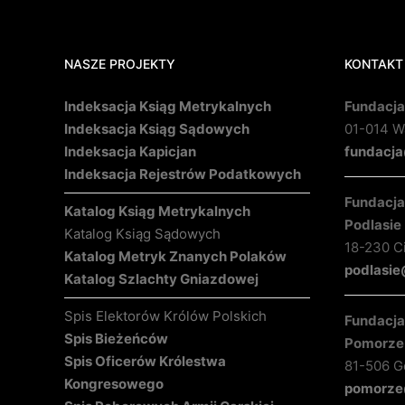
NASZE PROJEKTY
KONTAKT
Indeksacja Ksiąg Metrykalnych
Fundacja
Indeksacja Ksiąg Sądowych
01-014 Wa
Indeksacja Kapicjan
fundacja
Indeksacja Rejestrów Podatkowych
Fundacja 
Katalog Ksiąg Metrykalnych
Podlasie
Katalog Ksiąg Sądowych
18-230 C
Katalog Metryk Znanych Polaków
podlasie
Katalog Szlachty Gniazdowej
Spis Elektorów Królów Polskich
Fundacja 
Spis Bieżeńców
Pomorze
Spis Oficerów Królestwa
81-506 Gd
Kongresowego
pomorze@