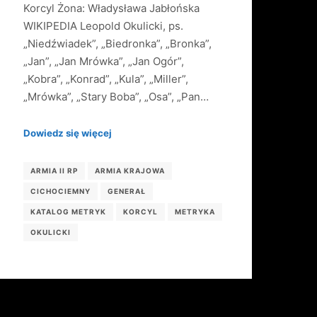
Korcyl Żona: Władysława Jabłońska
WIKIPEDIA Leopold Okulicki, ps.
„Niedźwiadek”, „Biedronka”, „Bronka”,
„Jan”, „Jan Mrówka”, „Jan Ogór”,
„Kobra”, „Konrad”, „Kula”, „Miller”,
„Mrówka”, „Stary Boba”, „Osa”, „Pan…
Dowiedz się więcej
ARMIA II RP
ARMIA KRAJOWA
CICHOCIEMNY
GENERAŁ
KATALOG METRYK
KORCYL
METRYKA
OKULICKI