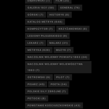
DĄBROWSKI
(7)
FILM
(25)
GALERIA 1831
(58)
GENERAŁ
(74)
GÓRSKI
(7)
HISTORYK
(8)
KATALOG METRYK
(648)
KOMPOZYTOR
(7)
KRZYŻANOWSKI
(8)
LEGIONY PIŁSUDSKIEGO
(9)
LEKARZ
(7)
MALARZ
(31)
METRYKA
(626)
MUZYK
(7)
NACZELNIK WOJENNY POWIATU 1863
(24)
NACZELNIK WOJENNY WOJEWÓDZTWA
1863
(7)
OSTROWSKI
(9)
PILOT
(7)
PISARZ
(45)
POETA
(34)
POLSKIE SIŁY ZBROJNE
(7)
POTOCKI
(8)
POWSTANIE KOŚCIUSZKOWSKIE
(43)