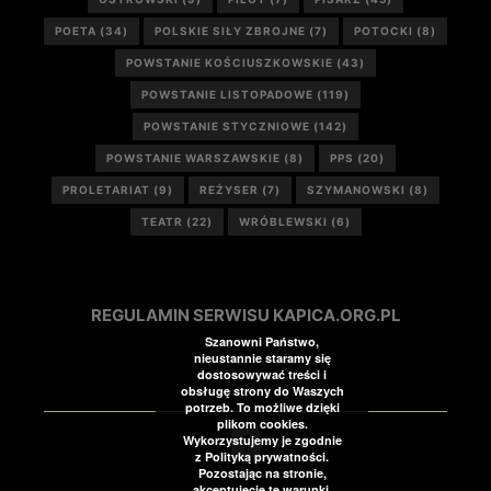
POETA
(34)
POLSKIE SIŁY ZBROJNE
(7)
POTOCKI
(8)
POWSTANIE KOŚCIUSZKOWSKIE
(43)
POWSTANIE LISTOPADOWE
(119)
POWSTANIE STYCZNIOWE
(142)
POWSTANIE WARSZAWSKIE
(8)
PPS
(20)
PROLETARIAT
(9)
REŻYSER
(7)
SZYMANOWSKI
(8)
TEATR
(22)
WRÓBLEWSKI
(6)
REGULAMIN SERWISU KAPICA.ORG.PL
Szanowni Państwo,
nieustannie staramy się
dostosowywać treści i
obsługę strony do Waszych
potrzeb. To możliwe dzięki
plikom cookies.
Wykorzystujemy je zgodnie
z Polityką prywatności.
Pozostając na stronie,
akceptujecie te warunki.