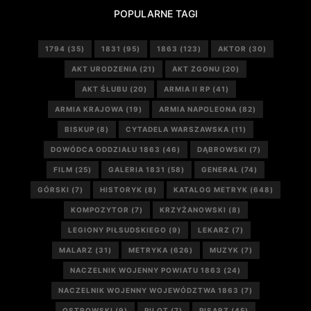
POPULARNE TAGI
1794
(35)
1831
(95)
1863
(123)
AKTOR
(30)
AKT URODZENIA
(21)
AKT ZGONU
(20)
AKT ŚLUBU
(20)
ARMIA II RP
(41)
ARMIA KRAJOWA
(19)
ARMIA NAPOLEONA
(82)
BISKUP
(8)
CYTADELA WARSZAWSKA
(11)
DOWÓDCA ODDZIAŁU 1863
(46)
DĄBROWSKI
(7)
FILM
(25)
GALERIA 1831
(58)
GENERAŁ
(74)
GÓRSKI
(7)
HISTORYK
(8)
KATALOG METRYK
(648)
KOMPOZYTOR
(7)
KRZYŻANOWSKI
(8)
LEGIONY PIŁSUDSKIEGO
(9)
LEKARZ
(7)
MALARZ
(31)
METRYKA
(626)
MUZYK
(7)
NACZELNIK WOJENNY POWIATU 1863
(24)
NACZELNIK WOJENNY WOJEWÓDZTWA 1863
(7)
OSTROWSKI
(9)
PILOT
(7)
PISARZ
(45)