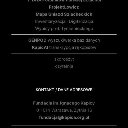
Projekt
Łowicz
Mapa Gniazd Szlacheckich
Inwentaryzacja i Digitalizacja
Wypisy prof. Tymienieckiego
GENPOD
wyszukiwarka baz danych
KapicAI
transkrypcja rękopisów
skoroszyt
czytelnia
KONTAKT / DANE ADRESOWE
Fundacja im. Ignacego Kapicy
01-014 Warszawa, Żytnia 16
fundacja@kapica.org.pl