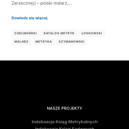
Zarzecznej) – polski malarz,…
Dowiedz się więcej
CHEŁMOŃSKI
KATALOG METRYK
ŁOSKOWSKI
MALARZ
METRYKA
SZYMANOWSKI
NASZE PROJEKTY
Indeksacja Ksiąg Metrykalnych
Indeksacja Ksiąg Sądowych