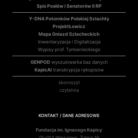
Spis Posłów i Senatorów II RP
Y-DNA Potomków Polskiej Szlachty
Projekt
Łowicz
Mapa Gniazd Szlacheckich
Inwentaryzacja i Digitalizacja
Wypisy prof. Tymienieckiego
GENPOD
wyszukiwarka baz danych
KapicAI
transkrypcja rękopisów
skoroszyt
czytelnia
KONTAKT / DANE ADRESOWE
Fundacja im. Ignacego Kapicy
01-014 Warszawa, Żytnia 16