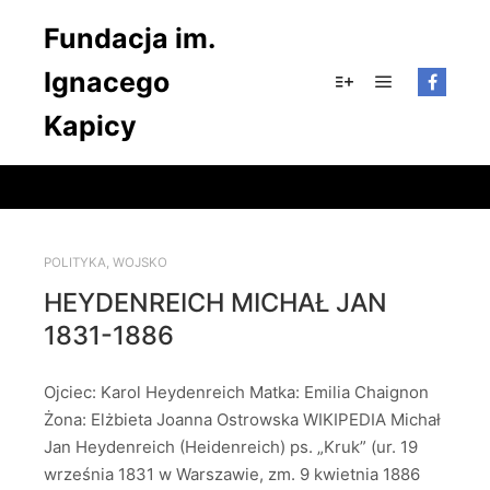
Fundacja im.
Ignacego
Główne men
Więcej informacji
Kapicy
POLITYKA
,
WOJSKO
HEYDENREICH MICHAŁ JAN
1831-1886
Ojciec: Karol Heydenreich Matka: Emilia Chaignon
Żona: Elżbieta Joanna Ostrowska WIKIPEDIA Michał
Jan Heydenreich (Heidenreich) ps. „Kruk” (ur. 19
września 1831 w Warszawie, zm. 9 kwietnia 1886