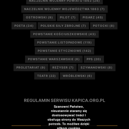
NACZELNIK WOJENNY POWIATU 1863
(24)
NACZELNIK WOJENNY WOJEWÓDZTWA 1863
(7)
OSTROWSKI
(9)
PILOT
(7)
PISARZ
(45)
POETA
(34)
POLSKIE SIŁY ZBROJNE
(7)
POTOCKI
(8)
POWSTANIE KOŚCIUSZKOWSKIE
(43)
POWSTANIE LISTOPADOWE
(119)
POWSTANIE STYCZNIOWE
(142)
POWSTANIE WARSZAWSKIE
(8)
PPS
(20)
PROLETARIAT
(9)
REŻYSER
(7)
SZYMANOWSKI
(8)
TEATR
(22)
WRÓBLEWSKI
(6)
REGULAMIN SERWISU KAPICA.ORG.PL
Szanowni Państwo,
nieustannie staramy się
dostosowywać treści i
obsługę strony do Waszych
potrzeb. To możliwe dzięki
plikom cookies.