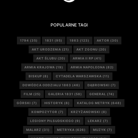
POPULARNE TAGI
1794
(35)
1831
(95)
1863
(123)
AKTOR
(30)
AKT URODZENIA
(21)
AKT ZGONU
(20)
AKT ŚLUBU
(20)
ARMIA II RP
(41)
ARMIA KRAJOWA
(19)
ARMIA NAPOLEONA
(82)
BISKUP
(8)
CYTADELA WARSZAWSKA
(11)
DOWÓDCA ODDZIAŁU 1863
(46)
DĄBROWSKI
(7)
FILM
(25)
GALERIA 1831
(58)
GENERAŁ
(74)
GÓRSKI
(7)
HISTORYK
(8)
KATALOG METRYK
(648)
KOMPOZYTOR
(7)
KRZYŻANOWSKI
(8)
LEGIONY PIŁSUDSKIEGO
(9)
LEKARZ
(7)
MALARZ
(31)
METRYKA
(626)
MUZYK
(7)