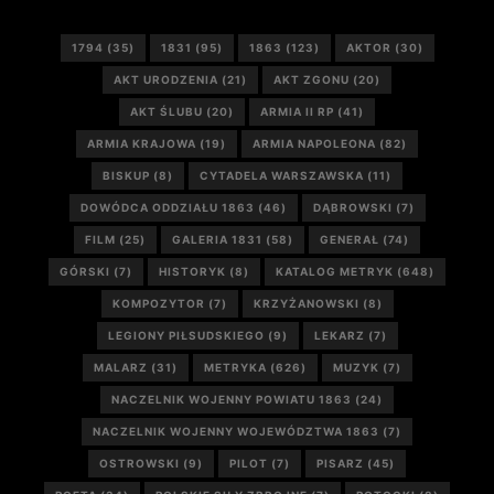
1794
(35)
1831
(95)
1863
(123)
AKTOR
(30)
AKT URODZENIA
(21)
AKT ZGONU
(20)
AKT ŚLUBU
(20)
ARMIA II RP
(41)
ARMIA KRAJOWA
(19)
ARMIA NAPOLEONA
(82)
BISKUP
(8)
CYTADELA WARSZAWSKA
(11)
DOWÓDCA ODDZIAŁU 1863
(46)
DĄBROWSKI
(7)
FILM
(25)
GALERIA 1831
(58)
GENERAŁ
(74)
GÓRSKI
(7)
HISTORYK
(8)
KATALOG METRYK
(648)
KOMPOZYTOR
(7)
KRZYŻANOWSKI
(8)
LEGIONY PIŁSUDSKIEGO
(9)
LEKARZ
(7)
MALARZ
(31)
METRYKA
(626)
MUZYK
(7)
NACZELNIK WOJENNY POWIATU 1863
(24)
NACZELNIK WOJENNY WOJEWÓDZTWA 1863
(7)
OSTROWSKI
(9)
PILOT
(7)
PISARZ
(45)