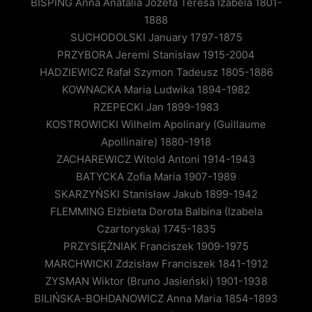
BISPING Anna Anatalia Józefa Teresa Izabela 1801-
1888
SUCHODOLSKI January 1797-1875
PRZYBORA Jeremi Stanisław 1915-2004
HADZIEWICZ Rafał Szymon Tadeusz 1805-1886
KOWNACKA Maria Ludwika 1894-1982
RZEPECKI Jan 1899-1983
KOSTROWICKI Wilhelm Apolinary (Guillaume
Apollinaire) 1880-1918
ZACHAREWICZ Witold Antoni 1914-1943
BATYCKA Zofia Maria 1907-1989
SKARZYŃSKI Stanisław Jakub 1899-1942
FLEMMING Elżbieta Dorota Balbina (Izabela
Czartoryska) 1745-1835
PRZYSIĘŻNIAK Franciszek 1909-1975
MARCHWICKI Zdzisław Franciszek 1841-1912
ZYSMAN Wiktor (Bruno Jasieński) 1901-1938
BILIŃSKA-BOHDANOWICZ Anna Maria 1854-1893