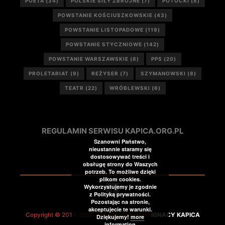
POETA
(34)
POLSKIE SIŁY ZBROJNE
(7)
POTOCKI
(8)
POWSTANIE KOŚCIUSZKOWSKIE
(43)
POWSTANIE LISTOPADOWE
(119)
POWSTANIE STYCZNIOWE
(142)
POWSTANIE WARSZAWSKIE
(8)
PPS
(20)
PROLETARIAT
(9)
REŻYSER
(7)
SZYMANOWSKI
(8)
TEATR
(22)
WRÓBLEWSKI
(6)
REGULAMIN SERWISU KAPICA.ORG.PL
Szanowni Państwo,
nieustannie staramy się
dostosowywać treści i
obsługę strony do Waszych
potrzeb. To możliwe dzięki
plikom cookies.
Wykorzystujemy je zgodnie
z Polityką prywatności.
Pozostając na stronie,
akceptujecie te warunki.
Copyright © 2014-2026 All Rights Reserved
IGNACY KAPICA
Dziękujemy!
more
information