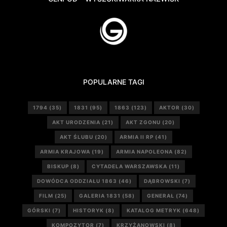
POPULARNE TAGI
1794
(35)
1831
(95)
1863
(123)
AKTOR
(30)
AKT URODZENIA
(21)
AKT ZGONU
(20)
AKT ŚLUBU
(20)
ARMIA II RP
(41)
ARMIA KRAJOWA
(19)
ARMIA NAPOLEONA
(82)
BISKUP
(8)
CYTADELA WARSZAWSKA
(11)
DOWÓDCA ODDZIAŁU 1863
(46)
DĄBROWSKI
(7)
FILM
(25)
GALERIA 1831
(58)
GENERAŁ
(74)
GÓRSKI
(7)
HISTORYK
(8)
KATALOG METRYK
(648)
KOMPOZYTOR
(7)
KRZYŻANOWSKI
(8)