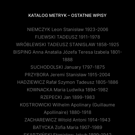
KATALOG METRYK – OSTATNIE WPISY
NIEMCZYK Leon Stanisław 1923-2006
FIJEWSKI TADEUSZ 1911-1978
WRÓBLEWSKI TADEUSZ STANISŁAW 1858-1925
BISPING Anna Anatalia Józefa Teresa Izabela 1801-
1888
SUCHODOLSKI January 1797-1875
PRZYBORA Jeremi Stanisław 1915-2004
HADZIEWICZ Rafał Szymon Tadeusz 1805-1886
KOWNACKA Maria Ludwika 1894-1982
RZEPECKI Jan 1899-1983
KOSTROWICKI Wilhelm Apolinary (Guillaume
Apollinaire) 1880-1918
ZACHAREWICZ Witold Antoni 1914-1943
BATYCKA Zofia Maria 1907-1989
SKARZYŃSKI Stanisław Jakub 1899-1942