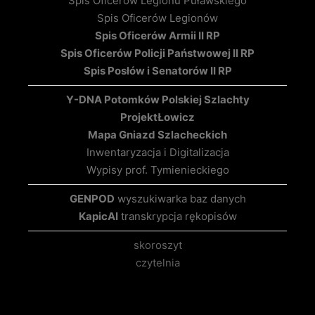
Spis Oficerów Legionu Puławskiego
Spis Oficerów Legionów
Spis Oficerów Armii II RP
Spis Oficerów Policji Państwowej II RP
Spis Posłów i Senatorów II RP
Y-DNA Potomków Polskiej Szlachty
Projekt
Łowicz
Mapa Gniazd Szlacheckich
Inwentaryzacja i Digitalizacja
Wypisy prof. Tymienieckiego
GENPOD
wyszukiwarka baz danych
KapicAI
transkrypcja rękopisów
skoroszyt
czytelnia