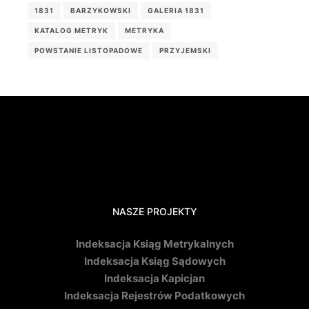
1831
BARZYKOWSKI
GALERIA 1831
KATALOG METRYK
METRYKA
POWSTANIE LISTOPADOWE
PRZYJEMSKI
NASZE PROJEKTY
Indeksacja Ksiąg Metrykalnych
Indeksacja Ksiąg Sądowych
Indeksacja Kapicjan
Indeksacja Rejestrów Podatkowych