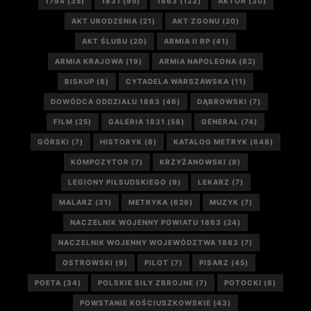
1794
(35)
1831
(95)
1863
(123)
AKTOR
(30)
AKT URODZENIA
(21)
AKT ZGONU
(20)
AKT ŚLUBU
(20)
ARMIA II RP
(41)
ARMIA KRAJOWA
(19)
ARMIA NAPOLEONA
(82)
BISKUP
(8)
CYTADELA WARSZAWSKA
(11)
DOWÓDCA ODDZIAŁU 1863
(46)
DĄBROWSKI
(7)
FILM
(25)
GALERIA 1831
(58)
GENERAŁ
(74)
GÓRSKI
(7)
HISTORYK
(8)
KATALOG METRYK
(648)
KOMPOZYTOR
(7)
KRZYŻANOWSKI
(8)
LEGIONY PIŁSUDSKIEGO
(9)
LEKARZ
(7)
MALARZ
(31)
METRYKA
(626)
MUZYK
(7)
NACZELNIK WOJENNY POWIATU 1863
(24)
NACZELNIK WOJENNY WOJEWÓDZTWA 1863
(7)
OSTROWSKI
(9)
PILOT
(7)
PISARZ
(45)
POETA
(34)
POLSKIE SIŁY ZBROJNE
(7)
POTOCKI
(8)
POWSTANIE KOŚCIUSZKOWSKIE
(43)