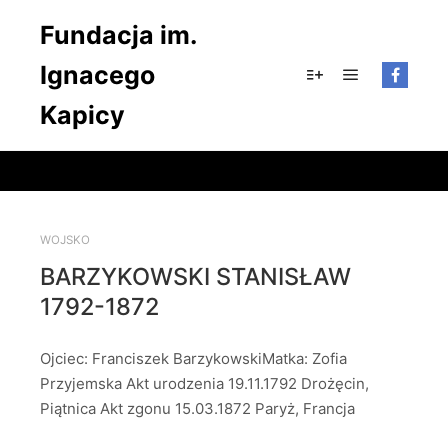
Fundacja im.
Ignacego
Główne men
Więcej informacji
Kapicy
WOJSKO
BARZYKOWSKI STANISŁAW
1792-1872
Ojciec: Franciszek BarzykowskiMatka: Zofia
Przyjemska Akt urodzenia 19.11.1792 Drożęcin,
Piątnica Akt zgonu 15.03.1872 Paryż, Francja