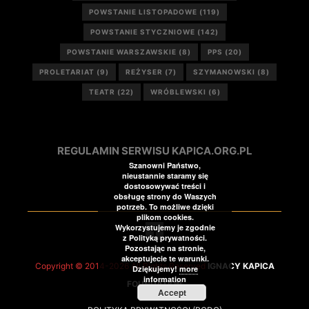
POWSTANIE LISTOPADOWE
(119)
POWSTANIE STYCZNIOWE
(142)
POWSTANIE WARSZAWSKIE
(8)
PPS
(20)
PROLETARIAT
(9)
REŻYSER
(7)
SZYMANOWSKI
(8)
TEATR
(22)
WRÓBLEWSKI
(6)
REGULAMIN SERWISU KAPICA.ORG.PL
Szanowni Państwo,
nieustannie staramy się
dostosowywać treści i
obsługę strony do Waszych
potrzeb. To możliwe dzięki
plikom cookies.
Wykorzystujemy je zgodnie
z Polityką prywatności.
Pozostając na stronie,
akceptujecie te warunki.
Copyright © 2014-2026 All Rights Reserved
IGNACY KAPICA
Dziękujemy!
more
information
FOUNDATION
Accept