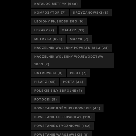
KATALOG METRYK
(648)
KOMPOZYTOR
(7)
KRZYŻANOWSKI
(8)
LEGIONY PIŁSUDSKIEGO
(9)
LEKARZ
(7)
MALARZ
(31)
METRYKA
(626)
MUZYK
(7)
NACZELNIK WOJENNY POWIATU 1863
(24)
NACZELNIK WOJENNY WOJEWÓDZTWA
1863
(7)
OSTROWSKI
(9)
PILOT
(7)
PISARZ
(45)
POETA
(34)
POLSKIE SIŁY ZBROJNE
(7)
POTOCKI
(8)
POWSTANIE KOŚCIUSZKOWSKIE
(43)
POWSTANIE LISTOPADOWE
(119)
POWSTANIE STYCZNIOWE
(142)
POWSTANIE WARSZAWSKIE
(8)