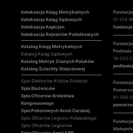
Indeksacja Ksiąg Metrykalnych
Fundacja
Indeksacja Ksiąg Sądowych
01-014 Wa
Indeksacja Kapicjan
fundacja
Indeksacja Rejestrów Podatkowych
Fundacja 
Katalog Ksiąg Metrykalnych
Podlasie
Katalog Ksiąg Sądowych
18-230 C
Katalog Metryk Znanych Polaków
podlasie
Katalog Szlachty Gniazdowej
Spis Elektorów Królów Polskich
Fundacja 
Spis Bieżeńców
Pomorze
Spis Oficerów Królestwa
81-506 Gd
Kongresowego
pomorze@
Spis Poborowych Armii Carskiej
Spis Oficerów Legionu Puławskiego
Fundacja 
Spis Oficerów Legionów
Małopols
Spis Oficerów Armii II RP