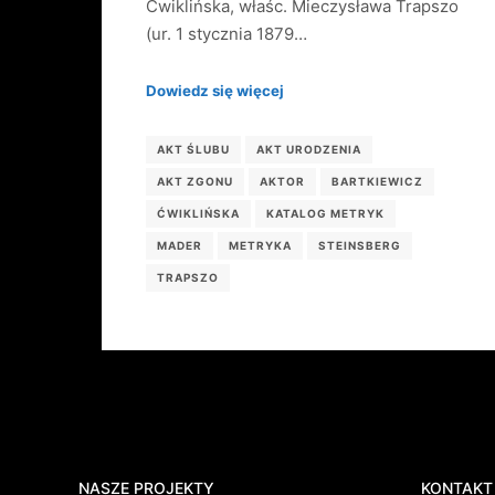
Ćwiklińska, właśc. Mieczysława Trapszo
(ur. 1 stycznia 1879…
Dowiedz się więcej
AKT ŚLUBU
AKT URODZENIA
AKT ZGONU
AKTOR
BARTKIEWICZ
ĆWIKLIŃSKA
KATALOG METRYK
MADER
METRYKA
STEINSBERG
TRAPSZO
NASZE PROJEKTY
KONTAKT