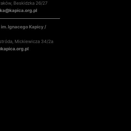
raków, Beskidzka 26/27
ka@kapica.org.pl
im. Ignacego Kapicy /
stróda, Mickiewicza 34/2a
apica.org.pl