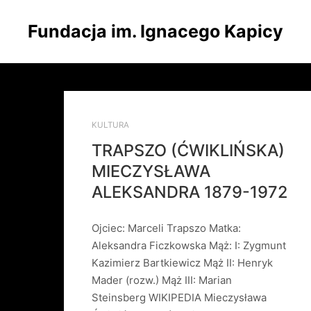
Fundacja im. Ignacego Kapicy
KULTURA
TRAPSZO (ĆWIKLIŃSKA)
MIECZYSŁAWA
ALEKSANDRA 1879-1972
Ojciec: Marceli Trapszo Matka:
Aleksandra Ficzkowska Mąż: I: Zygmunt
Kazimierz Bartkiewicz Mąż II: Henryk
Mader (rozw.) Mąż III: Marian
Steinsberg WIKIPEDIA Mieczysława