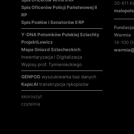
30-611 K
Spis Oficerów Policji Państwowej II
malopols
RP
Spis Posłów i Senatorów II RP
Fundacja 
Y-DNA Potomków Polskiej Szlachty
Warmia
Projekt
Łowicz
14-100 O
Mapa Gniazd Szlacheckich
warmia@k
Inwentaryzacja i Digitalizacja
Wypisy prof. Tymienieckiego
GENPOD
wyszukiwarka baz danych
KapicAI
transkrypcja rękopisów
skoroszyt
czytelnia