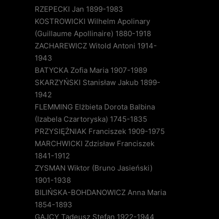
RZEPECKI Jan 1899-1983
KOSTROWICKI Wilhelm Apolinary
(Guillaume Apollinaire) 1880-1918
ZACHAREWICZ Witold Antoni 1914-
1943
BATYCKA Zofia Maria 1907-1989
SKARZYŃSKI Stanisław Jakub 1899-
1942
FLEMMING Elżbieta Dorota Balbina
(Izabela Czartoryska) 1745-1835
PRZYSIĘŻNIAK Franciszek 1909-1975
MARCHWICKI Zdzisław Franciszek
1841-1912
ZYSMAN Wiktor (Bruno Jasieński)
1901-1938
BILIŃSKA-BOHDANOWICZ Anna Maria
1854-1893
GAJCY Tadeusz Stefan 1922-1944