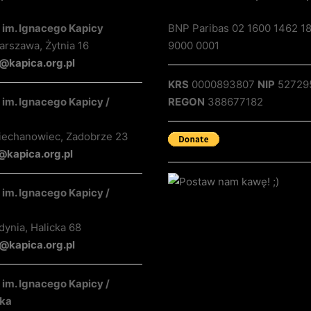
 im. Ignacego Kapicy
BNP Paribas 02 1600 1462 1
rszawa, Żytnia 16
9000 0001
@kapica.org.pl
KRS
0000893807
NIP
52729
im. Ignacego Kapicy /
REGON
388677182
iechanowiec, Zadobrze 23
@kapica.org.pl
im. Ignacego Kapicy /
ynia, Halicka 68
kapica.org.pl
im. Ignacego Kapicy /
ka