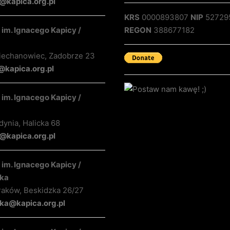
@kapica.org.pl
KRS
0000893807
NIP
52729
im. Ignacego Kapicy /
REGON
388677182
iechanowiec, Zadobrze 23
@kapica.org.pl
im. Ignacego Kapicy /
ynia, Halicka 68
kapica.org.pl
im. Ignacego Kapicy /
ka
raków, Beskidzka 26/27
ka@kapica.org.pl