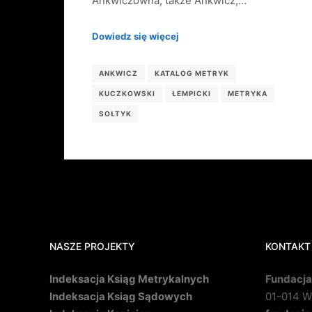
Ankwiczówna, także Ankwicz,…
Dowiedz się więcej
ANKWICZ
KATALOG METRYK
KUCZKOWSKI
ŁEMPICKI
METRYKA
SOŁTYK
NASZE PROJEKTY
KONTAKT
Indeksacja Ksiąg Metrykalnych
Fundacja
Indeksacja Ksiąg Sądowych
01-014 Wa