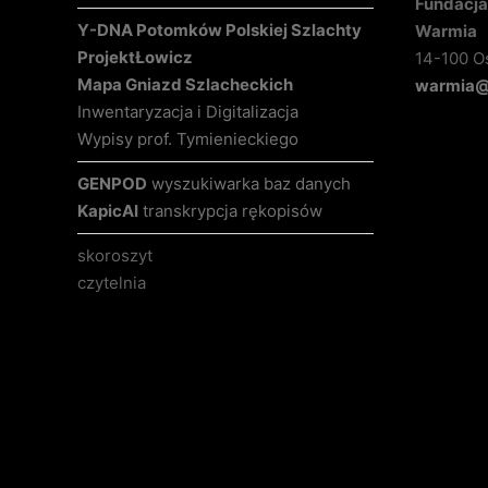
Fundacja 
Y-DNA Potomków Polskiej Szlachty
Warmia
Projekt
Łowicz
14-100 O
Mapa Gniazd Szlacheckich
warmia@k
Inwentaryzacja i Digitalizacja
Wypisy prof. Tymienieckiego
GENPOD
wyszukiwarka baz danych
KapicAI
transkrypcja rękopisów
skoroszyt
czytelnia