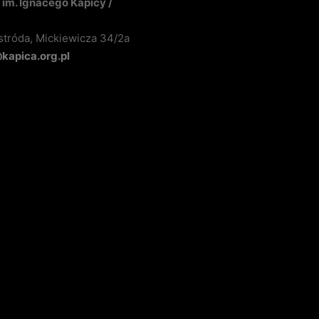
im. Ignacego Kapicy /
stróda, Mickiewicza 34/2a
apica.org.pl