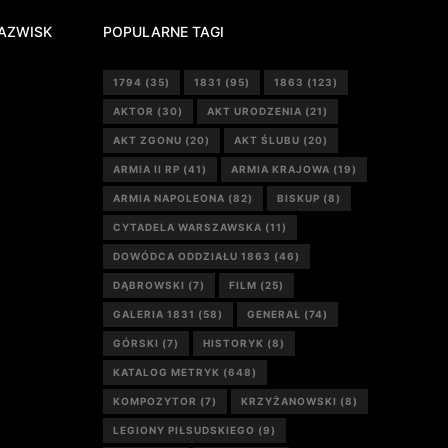
AZWISK
POPULARNE TAGI
1794
(35)
1831
(95)
1863
(123)
AKTOR
(30)
AKT URODZENIA
(21)
AKT ZGONU
(20)
AKT ŚLUBU
(20)
ARMIA II RP
(41)
ARMIA KRAJOWA
(19)
ARMIA NAPOLEONA
(82)
BISKUP
(8)
CYTADELA WARSZAWSKA
(11)
DOWÓDCA ODDZIAŁU 1863
(46)
DĄBROWSKI
(7)
FILM
(25)
GALERIA 1831
(58)
GENERAŁ
(74)
GÓRSKI
(7)
HISTORYK
(8)
KATALOG METRYK
(648)
KOMPOZYTOR
(7)
KRZYŻANOWSKI
(8)
LEGIONY PIŁSUDSKIEGO
(9)