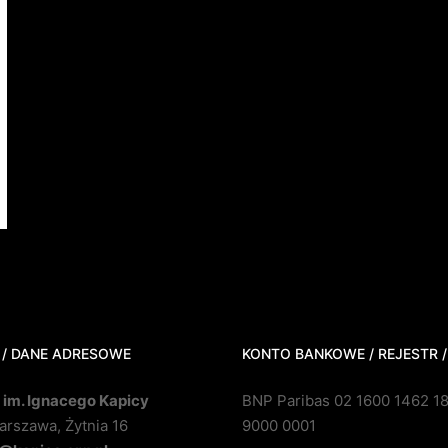
 / DANE ADRESOWE
KONTO BANKOWE / REJESTR /
 im. Ignacego Kapicy
BNP Paribas 02 1600 1462 1
rszawa, Żytnia 16
9000 0001