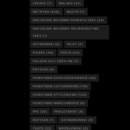
LEKARZ
(7)
MALARZ
(31)
METRYKA
(626)
MUZYK
(7)
NACZELNIK WOJENNY POWIATU 1863
(24)
NACZELNIK WOJENNY WOJEWÓDZTWA
1863
(7)
OSTROWSKI
(9)
PILOT
(7)
PISARZ
(45)
POETA
(34)
POLSKIE SIŁY ZBROJNE
(7)
POTOCKI
(8)
POWSTANIE KOŚCIUSZKOWSKIE
(43)
POWSTANIE LISTOPADOWE
(119)
POWSTANIE STYCZNIOWE
(142)
POWSTANIE WARSZAWSKIE
(8)
PPS
(20)
PROLETARIAT
(9)
REŻYSER
(7)
SZYMANOWSKI
(8)
TEATR
(22)
WRÓBLEWSKI
(6)