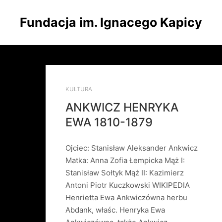
Fundacja im. Ignacego Kapicy
KULTURA
ANKWICZ HENRYKA
EWA 1810-1879
Ojciec: Stanisław Aleksander Ankwicz
Matka: Anna Zofia Łempicka Mąż I:
Stanisław Sołtyk Mąż II: Kazimierz
Antoni Piotr Kuczkowski WIKIPEDIA
Henrietta Ewa Ankwiczówna herbu
Abdank, właśc. Henryka Ewa