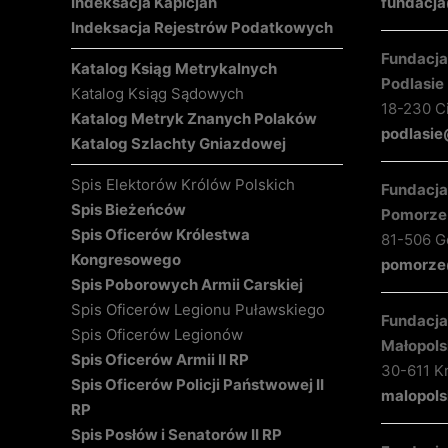
Indeksacja Kapicjan
fundacja
Indeksacja Rejestrów Podatkowych
Fundacja 
Katalog Ksiąg Metrykalnych
Podlasie
Katalog Ksiąg Sądowych
18-230 C
Katalog Metryk Znanych Polaków
podlasie
Katalog Szlachty Gniazdowej
Spis Elektorów Królów Polskich
Fundacja 
Spis Bieżeńców
Pomorze
Spis Oficerów Królestwa
81-506 Gd
Kongresowego
pomorze@
Spis Poborowych Armii Carskiej
Spis Oficerów Legionu Puławskiego
Fundacja 
Spis Oficerów Legionów
Małopols
Spis Oficerów Armii II RP
30-611 K
Spis Oficerów Policji Państwowej II
malopols
RP
Spis Posłów i Senatorów II RP