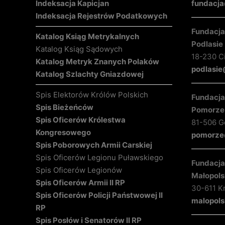
Indeksacja Kapicjan
fundacja
Indeksacja Rejestrów Podatkowych
Fundacja 
Katalog Ksiąg Metrykalnych
Podlasie
Katalog Ksiąg Sądowych
18-230 C
Katalog Metryk Znanych Polaków
podlasie
Katalog Szlachty Gniazdowej
Spis Elektorów Królów Polskich
Fundacja 
Spis Bieżeńców
Pomorze
Spis Oficerów Królestwa
81-506 Gd
Kongresowego
pomorze@
Spis Poborowych Armii Carskiej
Spis Oficerów Legionu Puławskiego
Fundacja 
Spis Oficerów Legionów
Małopols
Spis Oficerów Armii II RP
30-611 K
Spis Oficerów Policji Państwowej II
malopols
RP
Spis Posłów i Senatorów II RP