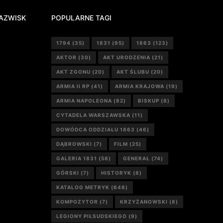
AZWISK
POPULARNE TAGI
1794
(35)
1831
(95)
1863
(123)
AKTOR
(30)
AKT URODZENIA
(21)
AKT ZGONU
(20)
AKT ŚLUBU
(20)
ARMIA II RP
(41)
ARMIA KRAJOWA
(19)
ARMIA NAPOLEONA
(82)
BISKUP
(8)
CYTADELA WARSZAWSKA
(11)
DOWÓDCA ODDZIAŁU 1863
(46)
DĄBROWSKI
(7)
FILM
(25)
GALERIA 1831
(58)
GENERAŁ
(74)
GÓRSKI
(7)
HISTORYK
(8)
KATALOG METRYK
(648)
KOMPOZYTOR
(7)
KRZYŻANOWSKI
(8)
LEGIONY PIŁSUDSKIEGO
(9)