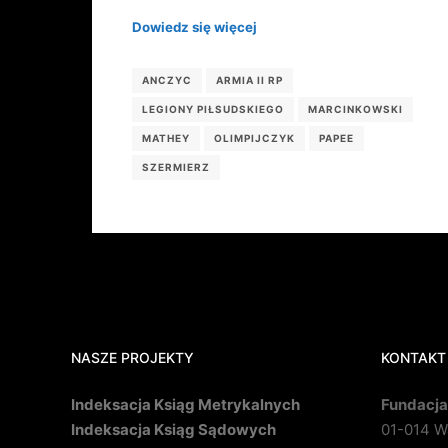
Dowiedz się więcej
ANCZYC
ARMIA II RP
LEGIONY PIŁSUDSKIEGO
MARCINKOWSKI
MATHEY
OLIMPIJCZYK
PAPEE
SZERMIERZ
NASZE PROJEKTY
KONTAKT
Indeksacja Ksiąg Metrykalnych
Fundacja
Indeksacja Ksiąg Sądowych
01-014 Wa