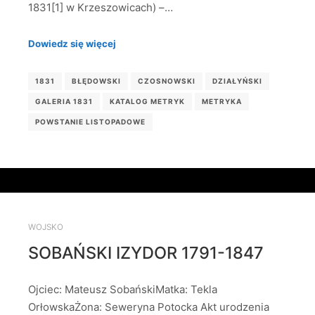
1831[1] w Krzeszowicach) –…
Dowiedz się więcej
1831
BŁĘDOWSKI
CZOSNOWSKI
DZIAŁYŃSKI
GALERIA 1831
KATALOG METRYK
METRYKA
POWSTANIE LISTOPADOWE
WOJSKO
SOBAŃSKI IZYDOR 1791-1847
Ojciec: Mateusz SobańskiMatka: Tekla
OrłowskaŻona: Seweryna Potocka Akt urodzenia