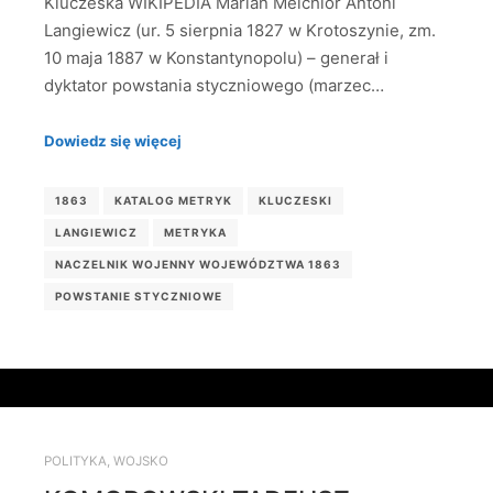
Kluczeska WIKIPEDIA Marian Melchior Antoni
Langiewicz (ur. 5 sierpnia 1827 w Krotoszynie, zm.
10 maja 1887 w Konstantynopolu) – generał i
dyktator powstania styczniowego (marzec…
Dowiedz się więcej
1863
KATALOG METRYK
KLUCZESKI
LANGIEWICZ
METRYKA
NACZELNIK WOJENNY WOJEWÓDZTWA 1863
POWSTANIE STYCZNIOWE
POLITYKA
,
WOJSKO