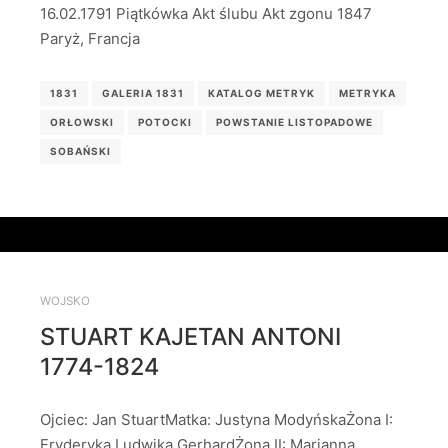
16.02.1791 Piątkówka Akt ślubu Akt zgonu 1847
Paryż, Francja
1831
GALERIA 1831
KATALOG METRYK
METRYKA
ORŁOWSKI
POTOCKI
POWSTANIE LISTOPADOWE
SOBAŃSKI
WOJSKO
STUART KAJETAN ANTONI
1774-1824
Ojciec: Jan StuartMatka: Justyna ModyńskaŻona I:
Fryderyka Ludwika GerhardŻona II: Marianna