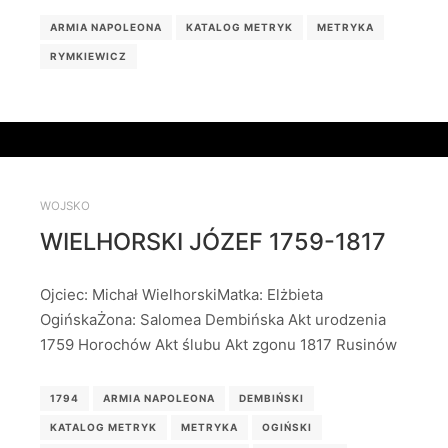
ARMIA NAPOLEONA
KATALOG METRYK
METRYKA
RYMKIEWICZ
WOJSKO
WIELHORSKI JÓZEF 1759-1817
Ojciec: Michał WielhorskiMatka: Elżbieta
OgińskaŻona: Salomea Dembińska Akt urodzenia
1759 Horochów Akt ślubu Akt zgonu 1817 Rusinów
1794
ARMIA NAPOLEONA
DEMBIŃSKI
KATALOG METRYK
METRYKA
OGIŃSKI