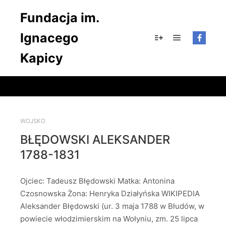
Fundacja im.
Ignacego
Główne men
Więcej informacji
Kapicy
WOJSKO
BŁĘDOWSKI ALEKSANDER
1788-1831
Ojciec: Tadeusz Błędowski Matka: Antonina
Czosnowska Żona: Henryka Działyńska WIKIPEDIA
Aleksander Błędowski (ur. 3 maja 1788 w Błudów, w
powiecie włodzimierskim na Wołyniu, zm. 25 lipca