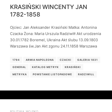
KRASIŃSKI WINCENTY JAN
1782-1858
Ojciec: Jan Aleksander Krasiński Matka: Antonina
Czacka Żona: Maria Urszula Radziwiłł Akt urodzenia
30.01.1782 Boremel, Ukraina Akt ślubu 13.09.1803
Warszawa św.Jan Akt zgonu 24.11.1858 Warszawa
1794
ARMIA NAPOLEONA
CZACKI
GALERIA 1831
GENERAŁ
KATALOG METRYK
KRASIŃSKI
METRYKA
POWSTANIE LISTOPADOWE
RADZIWIŁŁ
POLITYKA
,
WOJSKO