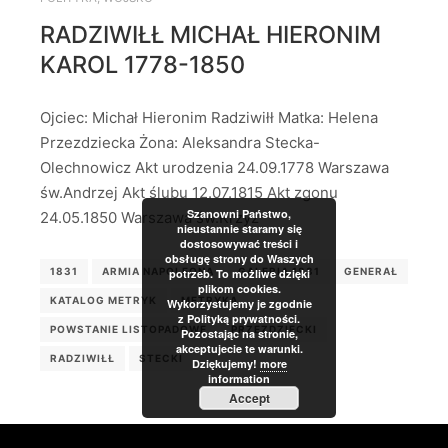
RADZIWIŁŁ MICHAŁ HIERONIM
KAROL 1778-1850
Ojciec: Michał Hieronim Radziwiłł Matka: Helena
Przezdziecka Żona: Aleksandra Stecka-
Olechnowicz Akt urodzenia 24.09.1778 Warszawa
św.Andrzej Akt ślubu 12.07.1815 Akt zgonu
Szanowni Państwo,
24.05.1850 Warszawa św.Krzyż
nieustannie staramy się
dostosowywać treści i
obsługę strony do Waszych
1831
ARMIA NAPOLEONA
GALERIA 1831
GENERAŁ
potrzeb. To możliwe dzięki
plikom cookies.
KATALOG METRYK
METRYKA
Wykorzystujemy je zgodnie
z Polityką prywatności.
POWSTANIE LISTOPADOWE
PRZEZDZIECKI
Pozostając na stronie,
akceptujecie te warunki.
RADZIWIŁŁ
STECKI
Dziękujemy!
more
information
Accept