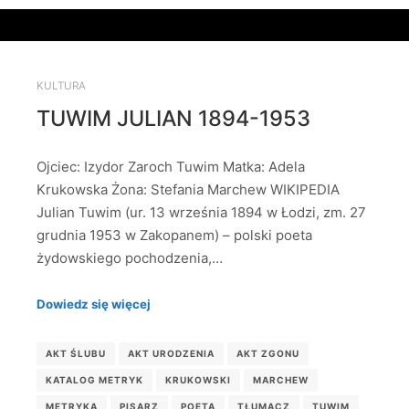
KULTURA
TUWIM JULIAN 1894-1953
Ojciec: Izydor Zaroch Tuwim Matka: Adela
Krukowska Żona: Stefania Marchew WIKIPEDIA
Julian Tuwim (ur. 13 września 1894 w Łodzi, zm. 27
grudnia 1953 w Zakopanem) – polski poeta
żydowskiego pochodzenia,…
Dowiedz się więcej
AKT ŚLUBU
AKT URODZENIA
AKT ZGONU
KATALOG METRYK
KRUKOWSKI
MARCHEW
METRYKA
PISARZ
POETA
TŁUMACZ
TUWIM