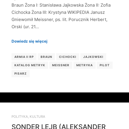
Braun Żona I: Stanisława Jajkowska Żona II: Zofia
Cichocka Żona III: Krystyna WIKIPEDIA Janusz
Gniewomił Meissner, ps. lit. Porucznik Herbert,
Orski (ur. 21…
Dowiedz się więcej
ARMIA II RP
BRAUN
CICHOCKI
JAJKOWSKI
KATALOG METRYK
MEISSNER
METRYKA
PILOT
PISARZ
POLITYKA
,
KULTURA
SONDER LEJB (ALEKSANDER