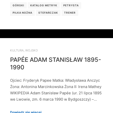
GÓRSKI
KATALOG METRYK
PETRYSTA
PIŁKA NOŻNA
STEFAŃCZAK
TRENER
KULTURA
,
WOJSKO
PAPÉE ADAM STANISŁAW 1895-
1990
Ojciec: Fryderyk Papee Matka: Władysława Anczyc
Żona: Antonina Marcinkowska Żona II: Irena Mathey
WIKIPEDIA Adam Stanisław Papée (ur. 21 lipca 1895
we Lwowie, zm. 6 marca 1990 w Bydgoszczy) –…
Dowiedz się więcej