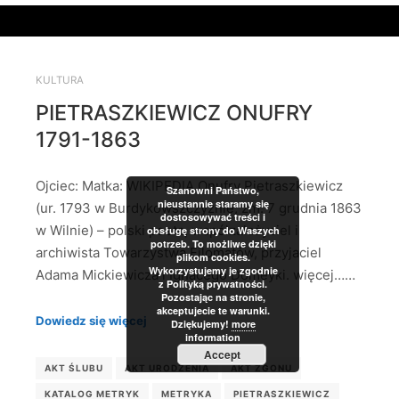
KULTURA
PIETRASZKIEWICZ ONUFRY
1791-1863
Ojciec: Matka: WIKIPEDIA Onufry Pietraszkiewicz
Szanowni Państwo,
nieustannie staramy się
(ur. 1793 w Burdykowszczyznie, zm. 7 grudnia 1863
dostosowywać treści i
w Wilnie) – polski poeta, współzałożyciel i
obsługę strony do Waszych
potrzeb. To możliwe dzięki
archiwista Towarzystwa Filomatów, przyjaciel
plikom cookies.
Wykorzystujemy je zgodnie
Adama Mickiewicza i Ignacego Domeyki. więcej……
z Polityką prywatności.
Pozostając na stronie,
akceptujecie te warunki.
Dowiedz się więcej
Dziękujemy!
more
information
Accept
AKT ŚLUBU
AKT URODZENIA
AKT ZGONU
KATALOG METRYK
METRYKA
PIETRASZKIEWICZ