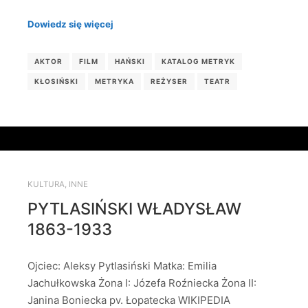
Dowiedz się więcej
AKTOR
FILM
HAŃSKI
KATALOG METRYK
KŁOSIŃSKI
METRYKA
REŻYSER
TEATR
KULTURA
,
INNE
PYTLASIŃSKI WŁADYSŁAW
1863-1933
Ojciec: Aleksy Pytlasiński Matka: Emilia
Jachułkowska Żona I: Józefa Roźniecka Żona II:
Janina Boniecka pv. Łopatecka WIKIPEDIA