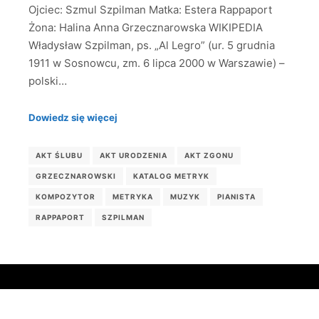
Ojciec: Szmul Szpilman Matka: Estera Rappaport
Żona: Halina Anna Grzecznarowska WIKIPEDIA
Władysław Szpilman, ps. „Al Legro” (ur. 5 grudnia
1911 w Sosnowcu, zm. 6 lipca 2000 w Warszawie) –
polski…
Dowiedz się więcej
AKT ŚLUBU
AKT URODZENIA
AKT ZGONU
GRZECZNAROWSKI
KATALOG METRYK
KOMPOZYTOR
METRYKA
MUZYK
PIANISTA
RAPPAPORT
SZPILMAN