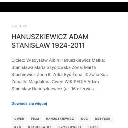
KULTURA
HANUSZKIEWICZ ADAM
STANISŁAW 1924-2011
Ojciec: Władysław Albin Hanuszkiewicz Matka:
Stanisława Maria Szydłowska Żona: Marta
Stachiewicz Żona II: Zofia Ryś Żona III: Zofia Kuc
Żona IV: Magdalena Cwen WIKIPEDIA Adam
Stanisław Hanuszkiewicz (ur. 16 czerwca…
Dowiedz się więcej
CWEN
FILM
HANUSZKIEWICZ
KUC
REŻYSER
RYŚ
STACHIEWICZ
SZYDŁOWSKI
TEATR