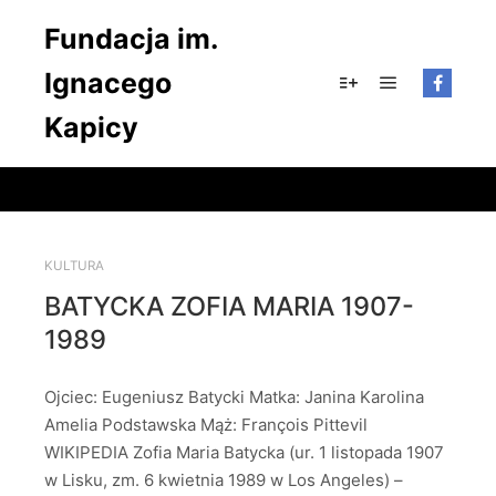
Fundacja im.
Ignacego
Główne men
Więcej informacji
Kapicy
KULTURA
BATYCKA ZOFIA MARIA 1907-
1989
Ojciec: Eugeniusz Batycki Matka: Janina Karolina
Amelia Podstawska Mąż: François Pittevil
WIKIPEDIA Zofia Maria Batycka (ur. 1 listopada 1907
w Lisku, zm. 6 kwietnia 1989 w Los Angeles) –