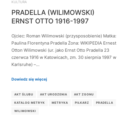
KULTURA
PRADELLA (WILIMOWSKI)
ERNST OTTO 1916-1997
Ojciec: Roman Wilimowski (przysposobienie) Matka:
Paulina Florentyna Pradella Żona: WIKIPEDIA Ernest
Otton Wilimowski (ur. jako Ernst Otto Pradella 23
czerwca 1916 w Katowicach, zm. 30 sierpnia 1997 w
Karlsruhe) –…
Dowiedz się więcej
AKT ŚLUBU
AKT URODZENIA
AKT ZGONU
KATALOG METRYK
METRYKA
PIŁKARZ
PRADELLA
WILIMOWSKI