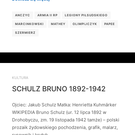
ANCZYC
ARMIA II RP
LEGIONY PIŁSUDSKIEGO
MARCINKOWSKI
MATHEY
OLIMPIJCZYK
PAPEE
SZERMIERZ
KULTURA
SCHULZ BRUNO 1892-1942
Ojciec: Jakub Schulz Matka: Henrietta Kuhmärker
WIKIPEDIA Bruno Schulz (ur. 12 lipca 1892 w
Drohobyczu, zm. 19 listopada 1942 tamże) – polski
prozaik żydowskiego pochodzenia, grafik, malarz,
rysownik i krytyk…