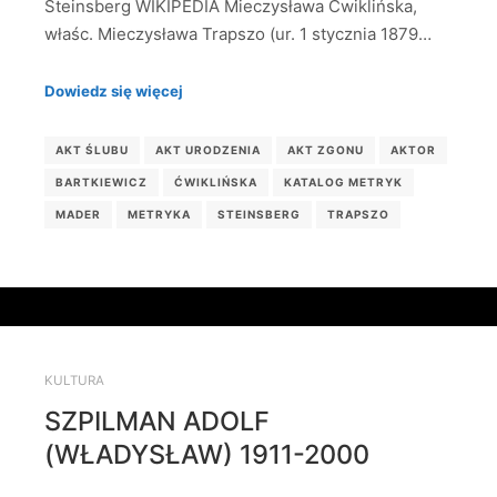
Steinsberg WIKIPEDIA Mieczysława Ćwiklińska,
właśc. Mieczysława Trapszo (ur. 1 stycznia 1879…
Dowiedz się więcej
AKT ŚLUBU
AKT URODZENIA
AKT ZGONU
AKTOR
BARTKIEWICZ
ĆWIKLIŃSKA
KATALOG METRYK
MADER
METRYKA
STEINSBERG
TRAPSZO
KULTURA
SZPILMAN ADOLF
(WŁADYSŁAW) 1911-2000