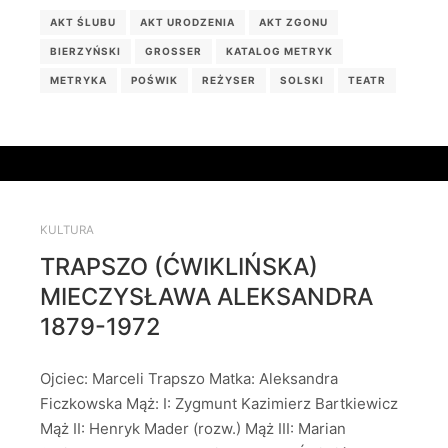
AKT ŚLUBU
AKT URODZENIA
AKT ZGONU
BIERZYŃSKI
GROSSER
KATALOG METRYK
METRYKA
POŚWIK
REŻYSER
SOLSKI
TEATR
KULTURA
TRAPSZO (ĆWIKLIŃSKA)
MIECZYSŁAWA ALEKSANDRA
1879-1972
Ojciec: Marceli Trapszo Matka: Aleksandra
Ficzkowska Mąż: I: Zygmunt Kazimierz Bartkiewicz
Mąż II: Henryk Mader (rozw.) Mąż III: Marian