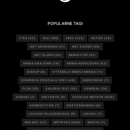
POPULARNE TAGI
1794
(35)
1831
(95)
1863
(123)
AKTOR
(30)
AKT URODZENIA
(21)
AKT ZGONU
(20)
AKT ŚLUBU
(20)
ARMIA II RP
(41)
ARMIA KRAJOWA
(19)
ARMIA NAPOLEONA
(82)
BISKUP
(8)
CYTADELA WARSZAWSKA
(11)
DOWÓDCA ODDZIAŁU 1863
(46)
DĄBROWSKI
(7)
FILM
(25)
GALERIA 1831
(58)
GENERAŁ
(74)
GÓRSKI
(7)
HISTORYK
(8)
KATALOG METRYK
(648)
KOMPOZYTOR
(7)
KRZYŻANOWSKI
(8)
LEGIONY PIŁSUDSKIEGO
(9)
LEKARZ
(7)
MALARZ
(31)
METRYKA
(626)
MUZYK
(7)