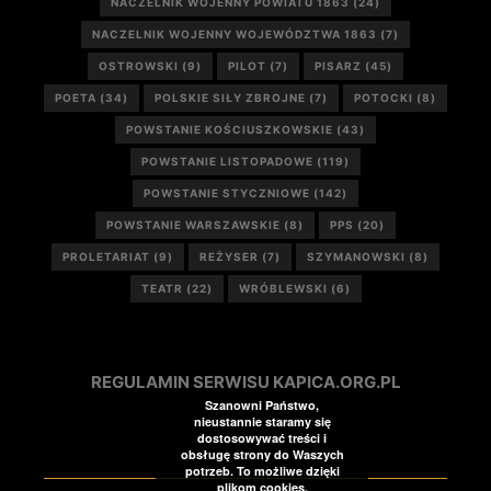
NACZELNIK WOJENNY POWIATU 1863
(24)
NACZELNIK WOJENNY WOJEWÓDZTWA 1863
(7)
OSTROWSKI
(9)
PILOT
(7)
PISARZ
(45)
POETA
(34)
POLSKIE SIŁY ZBROJNE
(7)
POTOCKI
(8)
POWSTANIE KOŚCIUSZKOWSKIE
(43)
POWSTANIE LISTOPADOWE
(119)
POWSTANIE STYCZNIOWE
(142)
POWSTANIE WARSZAWSKIE
(8)
PPS
(20)
PROLETARIAT
(9)
REŻYSER
(7)
SZYMANOWSKI
(8)
TEATR
(22)
WRÓBLEWSKI
(6)
REGULAMIN SERWISU KAPICA.ORG.PL
Szanowni Państwo,
nieustannie staramy się
dostosowywać treści i
obsługę strony do Waszych
potrzeb. To możliwe dzięki
plikom cookies.