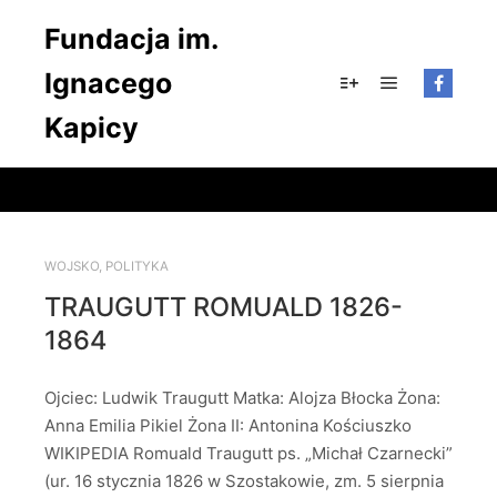
Fundacja im.
Ignacego
Główne men
Więcej informacji
Kapicy
WOJSKO
,
POLITYKA
TRAUGUTT ROMUALD 1826-
1864
Ojciec: Ludwik Traugutt Matka: Alojza Błocka Żona:
Anna Emilia Pikiel Żona II: Antonina Kościuszko
WIKIPEDIA Romuald Traugutt ps. „Michał Czarnecki”
(ur. 16 stycznia 1826 w Szostakowie, zm. 5 sierpnia