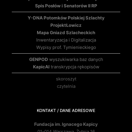
Spis Posłów i Senatorów II RP
Y-DNA Potomków Polskiej Szlachty
Projekt
Łowicz
Mapa Gniazd Szlacheckich
Inwentaryzacja i Digitalizacja
Wypisy prof. Tymienieckiego
GENPOD
wyszukiwarka baz danych
KapicAI
transkrypcja rękopisów
skoroszyt
czytelnia
KONTAKT / DANE ADRESOWE
Fundacja im. Ignacego Kapicy
01-014 Warszawa, Żytnia 16